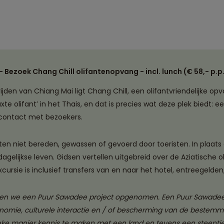
 Bezoek Chang Chill olifantenopvang - incl. lunch (€ 58,- p.p
jden van Chiang Mai ligt Chang Chill, een olifantvriendelijke opv
axte olifant’ in het Thais, en dat is precies wat deze plek biedt: e
 contact met bezoekers.
nten niet bereden, gewassen of gevoerd door toeristen. In plaats
un dagelijkse leven. Gidsen vertellen uitgebreid over de Aziatisch
xcursie is inclusief transfers van en naar het hotel, entreegelde
ben we een Puur Sawadee project opgenomen. Een Puur Sawadee p
onomie, culturele interactie en / of bescherming van de bestemm
ke manier kennis te maken met een land en tevens een steentje 