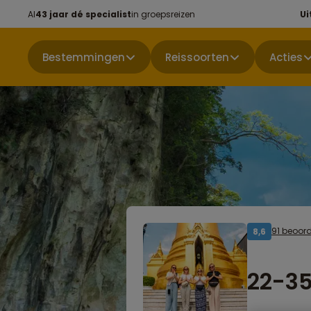
Al
43 jaar dé specialist
in groepsreizen
Ui
Bestemmingen
Reissoorten
Acties
91 beoor
8,6
22-35