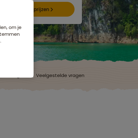
Data & prijzen
den, om je
e stemmen
.
ordelingen
Veelgestelde vragen