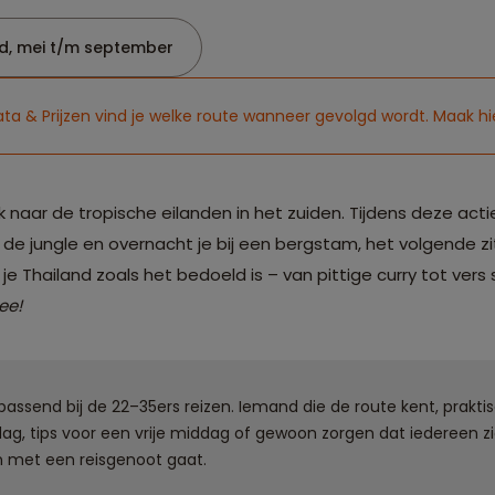
d, mei t/m september
ata & Prijzen vind je welke route wanneer gevolgd wordt. Maak hi
k naar de tropische eilanden in het zuiden. Tijdens deze act
 de jungle en overnacht je bij een bergstam, het volgende z
je Thailand zoals het bedoeld is – van pittige curry tot vers
ee!
, passend bij de 22–35ers reizen. Iemand die de route kent, pra
ag, tips voor een vrije middag of gewoon zorgen dat iedereen zi
n met een reisgenoot gaat.