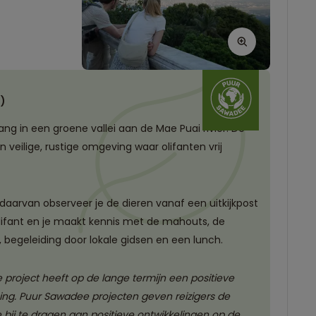
.)
ang in een groene vallei aan de Mae Puai rivier. De
en veilige, rustige omgeving waar olifanten vrij
 daarvan observeer je de dieren vanaf een uitkijkpost
e olifant en je maakt kennis met de mahouts, de
n, begeleiding door lokale gidsen en een lunch.
roject heeft op de lange termijn een positieve
ing. Puur Sawadee projecten geven reizigers de
bij te dragen aan positieve ontwikkelingen op de