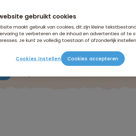
vanaf 3.254 p.p.
n €26,25 p.p. op basis van 2 personen
website gebruikt cookies
site maakt gebruik van cookies, dit zijn kleine tekstbestan
ervaring te verbeteren en de inhoud en advertenties af t
eresses. Je kunt ze volledig toestaan of afzonderlijk instellen
Cookies instellen
Cookies accepteren
ute
Verblijf & vervoer
Vluchtinfo
Praktisch
Beo