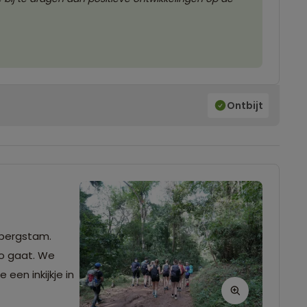
Ontbijt
 bergstam.
po gaat. We
 een inkijkje in