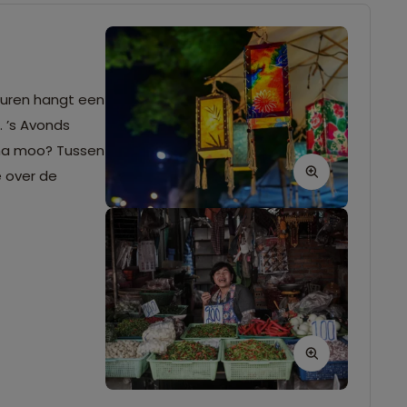
smuren hangt een
. ’s Avonds
 kha moo? Tussen
e over de