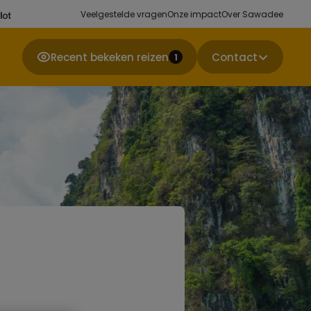
Veelgestelde vragen
Onze impact
Over Sawadee
Recent bekeken reizen
Contact
1