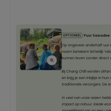
OPTIONEEL
Puur Sawadee -
Op ongeveer anderhalf uur ri
naam betekent letterlijk ‘rel
kunnen leven zonder direct
Bij Chang Chill worden olifa
en krijg je een inkijkje in h
traditionele verzorgers. De e
In veel van onze reizen heb
impact op natuur, lokale ec
mogelijkheid om op een unie