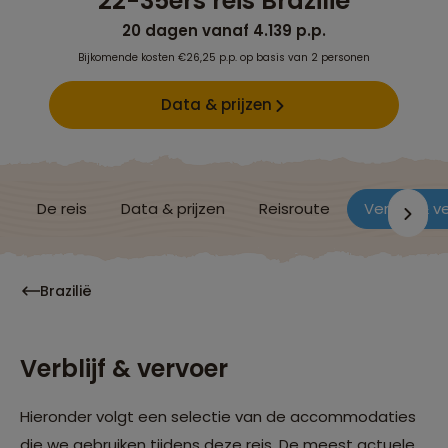
22-35ers reis Brazilië
20 dagen vanaf 4.139 p.p.
Bijkomende kosten €26,25 p.p. op basis van 2 personen
Data & prijzen
De reis
Data & prijzen
Reisroute
Verblijf & v
Brazilië
Verblijf & vervoer
Hieronder volgt een selectie van de accommodaties
die we gebruiken tijdens deze reis. De meest actuele