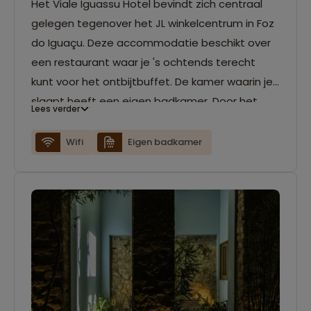
Het Viale Iguassu Hotel bevindt zich centraal
gelegen tegenover het JL winkelcentrum in Foz
do Iguaçu. Deze accommodatie beschikt over
een restaurant waar je 's ochtends terecht
kunt voor het ontbijtbuffet. De kamer waarin je
slaapt heeft een eigen badkamer. Door het
Lees verder
gehele hotel kun je gebruik maken van de gratis
wifi.
Wifi
Eigen badkamer