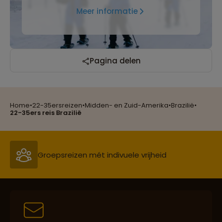
Meer informatie
Reizen met oog voor mens, cultuur en milieu
Pagina delen
Home
•
22-35ersreizen
•
Midden- en Zuid-Amerika
•
Brazilië
•
Groepsreizen mét indivuele vrijheid
22-35ers reis Brazilië
Persoonlijk en deskundig reisadvies
Best beoordeelde reisroutes