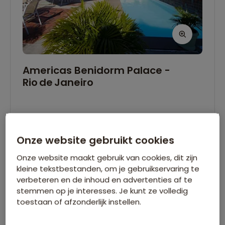
Americas Benidorm Palace -
Rio de Janeiro
Américas Benidorm Palace ligt in het hart van
Copacabana in Rio de Janeiro, op loopafstand
Onze website gebruikt cookies
van het beroemde strand. Ideaal voor het
Onze website maakt gebruik van cookies, dit zijn
verkennen van de stad. De kamers zijn ruim en
kleine tekstbestanden, om je gebruikservaring te
comfortabel, met een frisse, moderne
verbeteren en de inhoud en advertenties af te
stemmen op je interesses. Je kunt ze volledig
uitstraling en voorzien van airco. Op het
toestaan of afzonderlijk instellen.
dakterras vind je bovendien een fijn
rooftopzwembad, vanwaar je kunt genieten