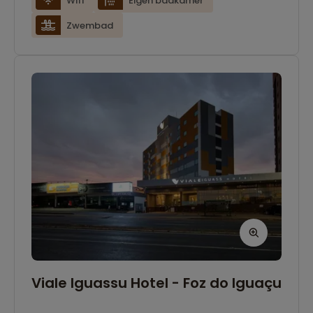
Wifi
Eigen badkamer
ingericht en beschikken over airconditioning,
Zwembad
gratis wifi en een eigen badkamer. Dankzij de
centrale ligging zijn bezienswaardigheden,
restaurants en gezellige pleinen eenvoudig te
voet bereikbaar.
Viale Iguassu Hotel - Foz do Iguaçu