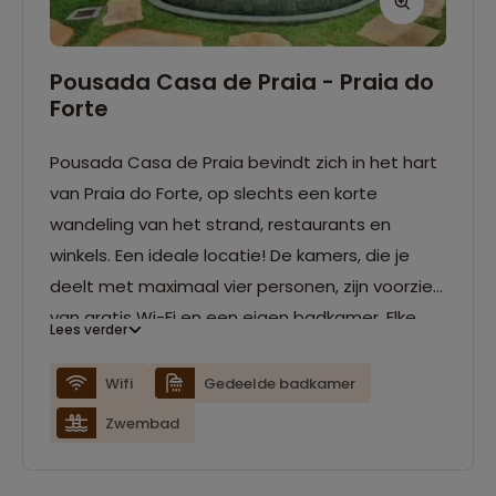
Pousada Casa de Praia - Praia do
Forte
Pousada Casa de Praia bevindt zich in het hart
van Praia do Forte, op slechts een korte
wandeling van het strand, restaurants en
winkels. Een ideale locatie! De kamers, die je
deelt met maximaal vier personen, zijn voorzien
van gratis Wi-Fi en een eigen badkamer. Elke
Lees verder
ochtend wordt er een ontbijtbuffet geserveerd,
en het restaurant biedt zowel lokale als
Wifi
Gedeelde badkamer
internationale gerechten. Daarnaast is er een
Zwembad
klein buitenzwembad waar je kunt afkoelen van
het warme weer.