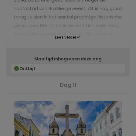
hoofdstad van Brazilië geweest, dit is nog goed
terug te zien in het aantal prachtige historische
gebouwen. Het pittoreske centrum is net een
openluchtmuseum van 17e- en 18e-eeuwse
Lees verder
architectuur en met goud bewerkte kerken. De
stad staat bekend om de hippe festivals,
Maaltijd inbegrepen deze dag
bijzondere markten, live muziek, kleurrijke
straten en heerlijk eten. We verblijven hier 2
Ontbijt
volle dagen.
Dag 11