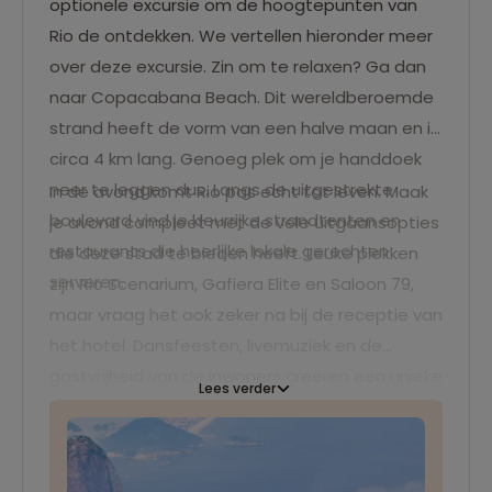
optionele excursie om de hoogtepunten van
Rio de ontdekken. We vertellen hieronder meer
over deze excursie. Zin om te relaxen? Ga dan
naar Copacabana Beach. Dit wereldberoemde
strand heeft de vorm van een halve maan en is
circa 4 km lang. Genoeg plek om je handdoek
neer te leggen dus. Langs de uitgestrekte
In de avond komt Rio pas echt tot leven. Maak
boulevard vind je kleurrijke strandtenten en
je avond compleet met de vele uitgaansopties
restaurants die heerlijke lokale gerechten
die deze stad te bieden heeft. Leuke plekken
serveren.
zijn Rio Scenarium, Gafiera Elite en Saloon 79,
maar vraag het ook zeker na bij de receptie van
het hotel. Dansfeesten, livemuziek en de
gastvrijheid van de inwoners creëren een unieke
Lees verder
ervaring.