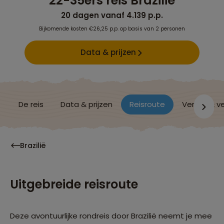
22-35ers reis Brazilië
20 dagen vanaf 4.139 p.p.
Bijkomende kosten €26,25 p.p. op basis van 2 personen
Data & prijzen
De reis
Data & prijzen
Reisroute
Verblijf & v
Brazilië
Uitgebreide reisroute
Deze avontuurlijke rondreis door Brazilië neemt je mee