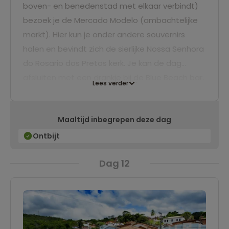
boven- en benedenstad met elkaar verbindt)
bezoek je de Mercado Modelo (ambachtelijke
markt). Hier kun je onder andere souvernirs
halen en bevindt zich de sierlijke Nossa Senhora
do Rosario dos Pretos kerk. Je kan de dag
afsluiten met een drankje bij de Blue Beach bar.
Lees verder
Maaltijd inbegrepen deze dag
Ontbijt
Dag 12