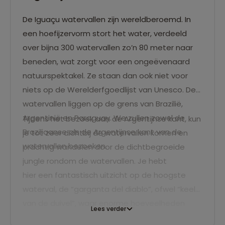
De Iguaçu watervallen zijn wereldberoemd. In
een hoefijzervorm stort het water, verdeeld
over bijna 300 watervallen zo’n 80 meter naar
beneden, wat zorgt voor een ongeëvenaard
natuurspektakel. Ze staan dan ook niet voor
niets op de Werelderfgoedlijst van Unesco. De
watervallen liggen op de grens van Brazilië,
Argentinië en Paraguay. We zullen zowel de
Tijdens het bezoek aan de Argentijnse kant, kun
Braziliaanse als de Argentijnse kant van de
je tot zeer dichtbij de watervallen komen en
watervallen bezoeken.
prachtig wandelen door de dichtbegroeide
jungle rondom de watervallen. Je hebt
hier een fantastisch uitzicht op de hoogste
waterval, de “garganta del diablo”, ofwel “keel
van de duivel”, waar enorme hoeveelheden
Lees verder
water met donderend geraas 90 meter in de