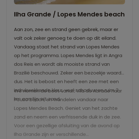
Ilha Grande / Lopes Mendes beach
Aan zon, zee en strand geen gebrek, maar er
valt ook zeker genoeg te doen op dit eiland.
Vandaag staat het strand van Lopes Mendes
op het programma. Lopes Mendes ligt in Angra
dos Reis en wordt als mooiste strand van
Brazilië beschouwd. Zeker een bezoekje waard
dus. Het is bebost en heeft een zee met een
indrukwekkende kleur, veel schaduw en ruim 3
We nemen de boot vanuit Vila do Abraão naar
km aan fijn wit zand.
Pouso Beach, en wandelen vandaar naar
Lopes Mendes Beach. Geniet van het zachte
zand en neem een verfrissende duik in de zee.
Voor een gezellige afsluiting van de avond op
Ilha Grande zijn er verschillende