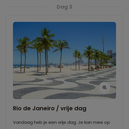
deel te nemen aan deze excursie draag je
bij te dragen aan positieve ontwikkelingen op
Dag 3
automatisch financieel bij aan het project,
de plaats van bestemming
waarmee je lokale initiatieven ondersteunt.
Rio de Janeiro / vrije dag
Vandaag heb je een vrije dag. Je kan mee op