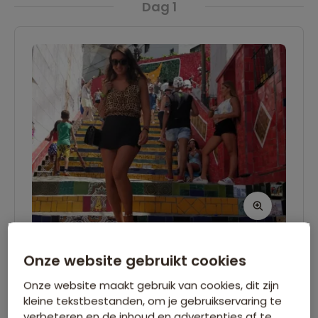
Dag 1
Vlucht Amsterdam - Rio de
Onze website gebruikt cookies
Janeiro
Onze website maakt gebruik van cookies, dit zijn
kleine tekstbestanden, om je gebruikservaring te
Vandaag begint de reis naar Brazilië, op naar
verbeteren en de inhoud en advertenties af te