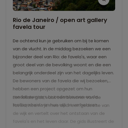
Rio de Janeiro / open art gallery
favela tour
De ochtend kun je gebruiken om bij te komen
van de vlucht. In de middag bezoeken we een
bijzonder deel van Rio: de favela's, waar een
groot deel van de bevolking woont en die een
belangrijk onderdeel zijn van het dagelijks leven.
De bewoners van de favela die wij bezoeken,
hebben een project opgezet om hun
medebewoners te ondersteunen en de
Een lokale gids, vaak een bewoner van de
leefbaarheid van hun wijk te verbeteren.
favela, neemt je mee door een gedeelte van
de wijk en vertelt over het ontstaan van de
favela's en het leven daar. De gids illustreert de