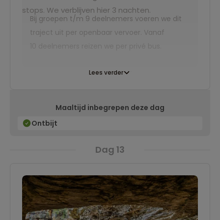
stops. We verblijven hier 3 nachten.
Bij groepen t/m 9 deelnemers voeren we dit
traject uit per openbaar vervoer. Vanaf
10 deelnemers reizen we per privé bus.
Lees verder
Maaltijd inbegrepen deze dag
Ontbijt
Dag 13