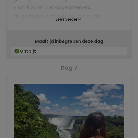
Brazilië zaten hier opgesloten en
de gevangenis vormde het decor van
Lees verder
verbluffende ontsnappingspogingen. De
gevangenis is gesloten maar de oude ruïnes
Maaltijd inbegrepen deze dag
zijn nog zichtbaar. Als je het interessant vindt
kun je een kijkje nemen tijdens een optionele
Ontbijt
excursie.
Dag 7