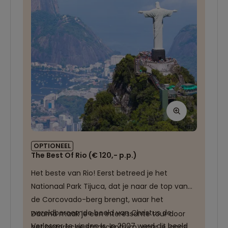
OPTIONEEL
The Best Of Rio (€ 120,- p.p.)
Het beste van Rio! Eerst betreed je het
Nationaal Park Tijuca, dat je naar de top van
de Corcovado-berg brengt, waar het
wereldberoemde beeld van Christus de
Daarna maak je een interessante tour door 
Verlosser te vinden is. In 2007 werd dit beeld
het historische stadscentrum, waar je langs 