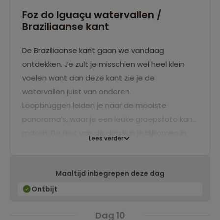
Foz do Iguaçu watervallen /
Braziliaanse kant
De Braziliaanse kant gaan we vandaag
ontdekken. Je zult je misschien wel heel klein
voelen want aan deze kant zie je de
watervallen juist van onderen.
Loopbruggen leiden je naar de mooiste
panorama’s, waar je een leuke groepsfoto kan
maken. De rest van de dag kun je bijkomen in
Lees verder
het hotel.
Maaltijd inbegrepen deze dag
Ontbijt
Dag 10