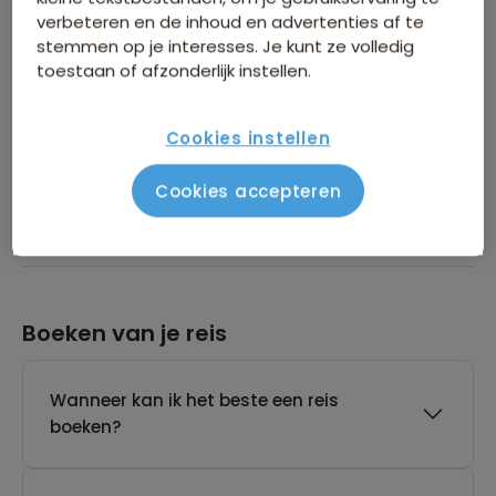
Heeft Sawadee de beschikking over een
verbeteren en de inhoud en advertenties af te
24-uurs noodservice?
stemmen op je interesses. Je kunt ze volledig
toestaan of afzonderlijk instellen.
Tot wanneer kan Sawadee een reis
Cookies instellen
annuleren die nog geen gegarandeerd
vertrek heeft?
Cookies accepteren
Boeken van je reis
Wanneer kan ik het beste een reis
boeken?