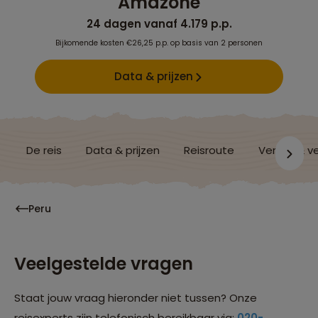
Amazone
24 dagen vanaf 4.179 p.p.
Bijkomende kosten €26,25 p.p. op basis van 2 personen
Data & prijzen
De reis
Data & prijzen
Reisroute
Verblijf & v
Peru
Veelgestelde vragen
Staat jouw vraag hieronder niet tussen? Onze
reisexperts zijn telefonisch bereikbaar via:
020-