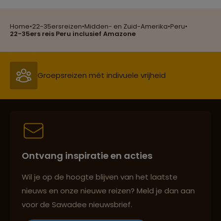
Home
•
22-35ersreizen
•
Midden- en Zuid-Amerika
•
Peru
•
Groepsreizen mét indivuele vrijheid
22-35ers reis Peru inclusief Amazone
Persoonlijk en deskundig reisadvies
Best beoordeelde reisroutes
Ontvang inspiratie en acties
Reizen met oog voor mens, cultuur en milieu
Wil je op de hoogte blijven van het laatste
nieuws en onze nieuwe reizen? Meld je dan aan
voor de Sawadee nieuwsbrief.
Groepsreizen mét indivuele vrijheid