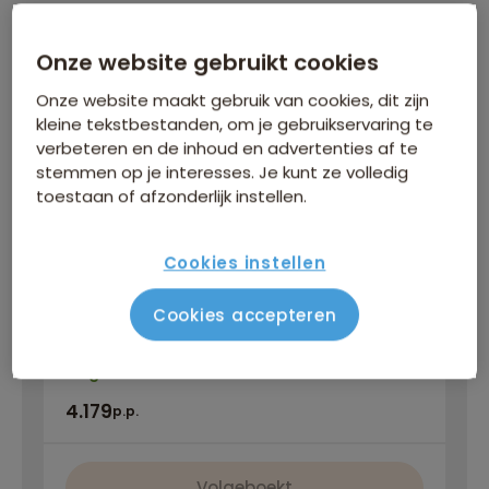
Inbegrepen in de reissom
Onze website gebruikt cookies
Bijkomende kosten
Onze website maakt gebruik van cookies, dit zijn
kleine tekstbestanden, om je gebruikservaring te
verbeteren en de inhoud en advertenties af te
WINTERVOORDEEL
stemmen op je interesses. Je kunt ze volledig
toestaan of afzonderlijk instellen.
Tijdelijk €75 korting per persoon
Meer informatie
Cookies instellen
Cookies accepteren
za 5 sep
/
ma 28 sep
Gegarandeerd vertrek
4.179
p.p.
Volgeboekt