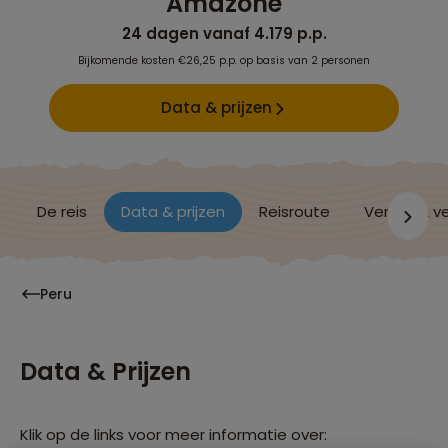
Amazone
24 dagen vanaf 4.179 p.p.
Bijkomende kosten €26,25 p.p. op basis van 2 personen
Data & prijzen
De reis
Data & prijzen
Reisroute
Verblijf & v
Peru
Data & Prijzen
Klik op de links voor meer informatie over: