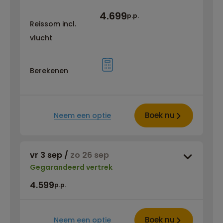
4.699
p.p.
Reissom incl.
vlucht
Berekenen
Boek nu
Neem een optie
vr 3 sep
/
zo 26 sep
Gegarandeerd vertrek
4.599
p.p.
Boek nu
Neem een optie