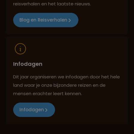
Best beoordeelde reisroutes
reisverhalen en het laatste nieuws.
Blog en Reisverhalen
Reizen met oog voor mens, cultuur en milieu
Infodagen
Dit jaar organiseren we infodagen door het hele
land waar je onze bijzondere reizen en de
mensen erachter leert kennen.
Infodagen