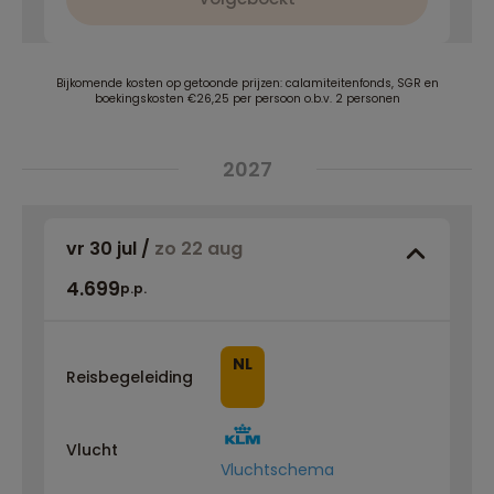
Bijkomende kosten op getoonde prijzen: calamiteitenfonds, SGR en
boekingskosten €26,25 per persoon o.b.v. 2 personen
2027
vr 30 jul
/
zo 22 aug
4.699
p.p.
NL
Reisbegeleiding
Vlucht
Vluchtschema