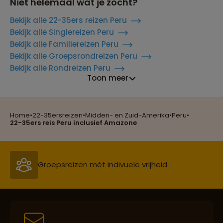
Niet helemaal wat je zocht?
Bekijk alle 22-35ers reizen Peru
Bekijk alle Singlereizen Peru
Bekijk alle Familiereizen Peru
Bekijk alle Groepsrondreizen Peru
Bekijk alle Rondreizen Peru
Toon meer
Home
•
22-35ersreizen
•
Midden- en Zuid-Amerika
•
Peru
•
Reizen met oog voor mens, cultuur en milieu
22-35ers reis Peru inclusief Amazone
Groepsreizen mét indivuele vrijheid
Persoonlijk en deskundig reisadvies