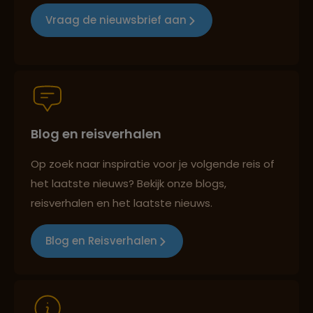
Reizen met oog voor mens, cultuur en milieu
Vraag de nieuwsbrief aan
Groepsreizen mét indivuele vrijheid
Blog en reisverhalen
Persoonlijk en deskundig reisadvies
Op zoek naar inspiratie voor je volgende reis of
het laatste nieuws? Bekijk onze blogs,
Best beoordeelde reisroutes
reisverhalen en het laatste nieuws.
Blog en Reisverhalen
Reizen met oog voor mens, cultuur en milieu