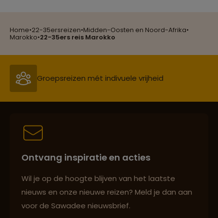
Home
•
22-35ersreizen
•
Midden-Oosten en Noord-Afrika
•
Reizen met oog voor mens, cultuur en milieu
Marokko
•
22-35ers reis Marokko
Groepsreizen mét indivuele vrijheid
Persoonlijk en deskundig reisadvies
Ontvang inspiratie en acties
Best beoordeelde reisroutes
Wil je op de hoogte blijven van het laatste
nieuws en onze nieuwe reizen? Meld je dan aan
voor de Sawadee nieuwsbrief.