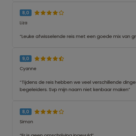
8,0
Liza
“Leuke afwisselende reis met een goede mix van gr
9,0
Cyanne
“Tijdens de reis hebben we veel verschillende din
begeleiders. Svp mijn naam niet kenbaar maken”
8,0
Simon
“Er is geen omschrijving ingevuld”