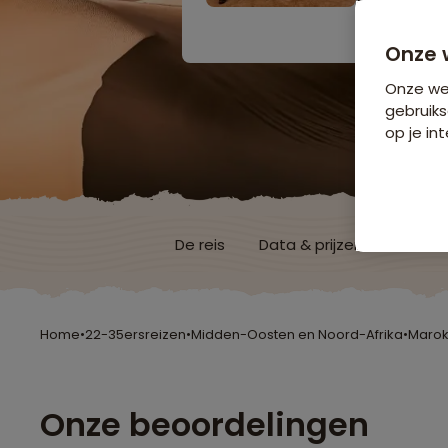
Bijkomende koste
Onze 
Onze web
gebruiks
op je int
De reis
Data & prijzen
Reisro
Home
•
22-35ersreizen
•
Midden-Oosten en Noord-Afrika
•
Maro
Onze beoordelingen