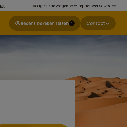
Veelgestelde vragen
Onze impact
Over Sawadee
Recent bekeken reizen
Contact
1