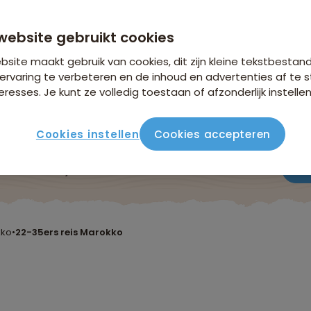
n €26,25 p.p. op basis van 2 personen
website gebruikt cookies
site maakt gebruik van cookies, dit zijn kleine tekstbestan
ervaring te verbeteren en de inhoud en advertenties af t
eresses. Je kunt ze volledig toestaan of afzonderlijk instellen
Cookies instellen
Cookies accepteren
ute
Verblijf & vervoer
Vluchtinfo
Praktisch
Beo
kko
•
22-35ers reis Marokko