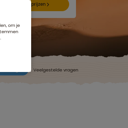
Data & prijzen
den, om je
e stemmen
.
ordelingen
Veelgestelde vragen