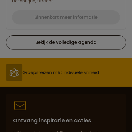
DeFabrique, Utrecht
Binnenkort meer informatie
Bekijk de volledige agenda
Reizen met oog voor mens, cultuur en milieu
Groepsreizen mét indivuele vrijheid
Persoonlijk en deskundig reisadvies
Ontvang inspiratie en acties
Best beoordeelde reisroutes