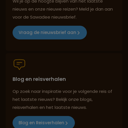
Wil je op de hoogte blijven van het laatste
nieuws en onze nieuwe reizen? Meld je dan aan
voor de Sawadee nieuwsbrief.
Reizen met oog voor mens, cultuur en milieu
Vraag de nieuwsbrief aan
Groepsreizen mét indivuele vrijheid
Blog en reisverhalen
Persoonlijk en deskundig reisadvies
Op zoek naar inspiratie voor je volgende reis of
het laatste nieuws? Bekijk onze blogs,
Best beoordeelde reisroutes
reisverhalen en het laatste nieuws.
Blog en Reisverhalen