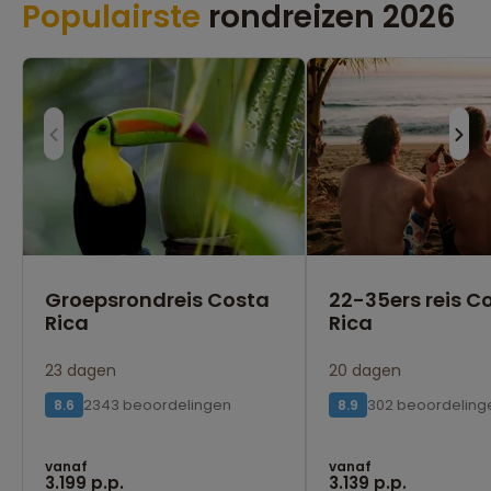
Populairste
rondreizen 2026
Groepsrondreis Costa
22-35ers reis C
Rica
Rica
23 dagen
20 dagen
2343 beoordelingen
302 beoordeling
8.6
8.9
vanaf
vanaf
3.199 p.p.
3.139 p.p.