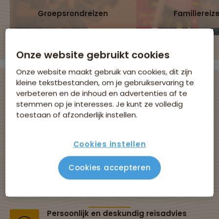
Groepsrondreizen
Familiereiz
Onze website gebruikt cookies
Onze website maakt gebruik van cookies, dit zijn
kleine tekstbestanden, om je gebruikservaring te
verbeteren en de inhoud en advertenties af te
stemmen op je interesses. Je kunt ze volledig
Avontuurlijke
toestaan of afzonderlijk instellen.
groepsreizen met
Cookies instellen
Sawadee
Cookies accepteren
Al 43 jaar dé specialist in groepsreizen
Persoonlijk en deskundig reisadvies