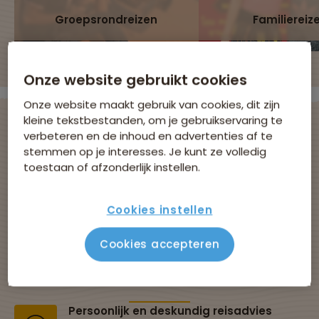
Groepsrondreizen
Familiereiz
Onze website gebruikt cookies
Onze website maakt gebruik van cookies, dit zijn
kleine tekstbestanden, om je gebruikservaring te
verbeteren en de inhoud en advertenties af te
stemmen op je interesses. Je kunt ze volledig
Avontuurlijke
toestaan of afzonderlijk instellen.
groepsreizen met
Cookies instellen
Sawadee
Cookies accepteren
Al 43 jaar dé specialist in groepsreizen
Persoonlijk en deskundig reisadvies