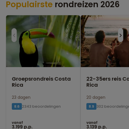
Populairste
rondreizen 2026
Groepsrondreis Costa
22-35ers reis C
Rica
Rica
23 dagen
20 dagen
2343 beoordelingen
302 beoordeling
8.6
8.9
vanaf
vanaf
3.199 p.p.
3.139 p.p.