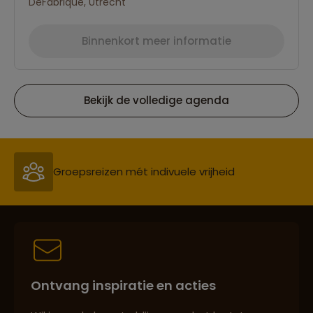
DeFabrique, Utrecht
Binnenkort meer informatie
Bekijk de volledige agenda
Reizen met oog voor mens, cultuur en milieu
Groepsreizen mét indivuele vrijheid
Persoonlijk en deskundig reisadvies
Ontvang inspiratie en acties
Best beoordeelde reisroutes