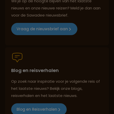
Wil je op de hoogte blijven van het laatste
nieuws en onze nieuwe reizen? Meld je dan aan
voor de Sawadee nieuwsbrief.
Reizen met oog voor mens, cultuur en milieu
Vraag de nieuwsbrief aan
Groepsreizen mét indivuele vrijheid
Blog en reisverhalen
Persoonlijk en deskundig reisadvies
Op zoek naar inspiratie voor je volgende reis of
het laatste nieuws? Bekijk onze blogs,
Best beoordeelde reisroutes
reisverhalen en het laatste nieuws.
Blog en Reisverhalen