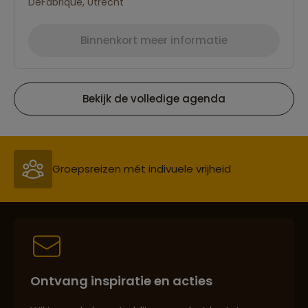
DeFabrique, Utrecht
Binnenkort meer informatie
Bekijk de volledige agenda
Reizen met oog voor mens, cultuur en milieu
Groepsreizen mét indivuele vrijheid
Persoonlijk en deskundig reisadvies
Ontvang inspiratie en acties
Best beoordeelde reisroutes