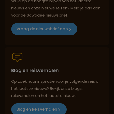
Wil je op de hoogte blijven van het laatste
nieuws en onze nieuwe reizen? Meld je dan aan
voor de Sawadee nieuwsbrief.
Reizen met oog voor mens, cultuur en milieu
Vraag de nieuwsbrief aan
Groepsreizen mét indivuele vrijheid
Blog en reisverhalen
Persoonlijk en deskundig reisadvies
Op zoek naar inspiratie voor je volgende reis of
het laatste nieuws? Bekijk onze blogs,
Best beoordeelde reisroutes
reisverhalen en het laatste nieuws.
Blog en Reisverhalen