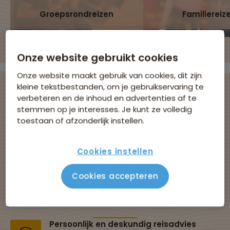
Groepsrondreizen
Familiereiz
Onze website gebruikt cookies
Onze website maakt gebruik van cookies, dit zijn
kleine tekstbestanden, om je gebruikservaring te
verbeteren en de inhoud en advertenties af te
stemmen op je interesses. Je kunt ze volledig
Avontuurlijke
toestaan of afzonderlijk instellen.
groepsreizen met
Cookies instellen
Sawadee
Cookies accepteren
Al 43 jaar dé specialist in groepsreizen
Persoonlijk en deskundig reisadvies