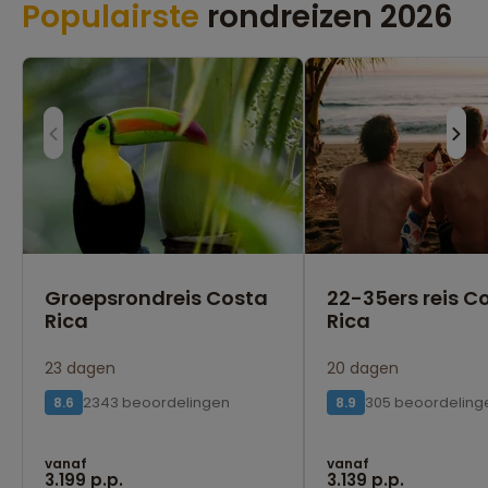
Populairste
rondreizen 2026
Groepsrondreis Costa
22-35ers reis C
Rica
Rica
23 dagen
20 dagen
2343 beoordelingen
305 beoordeling
8.6
8.9
vanaf
vanaf
3.199 p.p.
3.139 p.p.