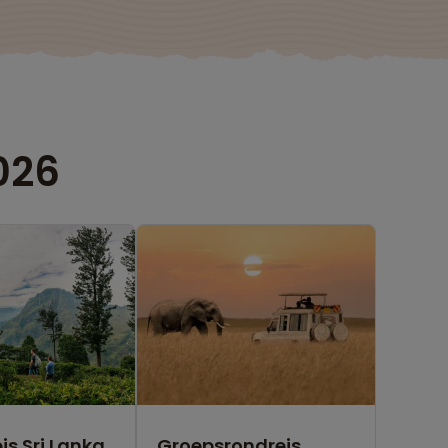
026
is Sri Lanka
Groepsrondreis