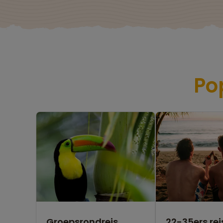
Po
Groepsrondreis
22-35ers rei