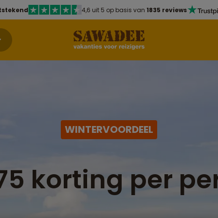
tstekend
4,6 uit 5 op basis van
1835 reviews
WINTERVOORDEEL
75 korting per pe