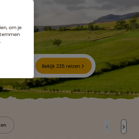
den, om je
e stemmen
.
Bekijk 235 reizen
zen