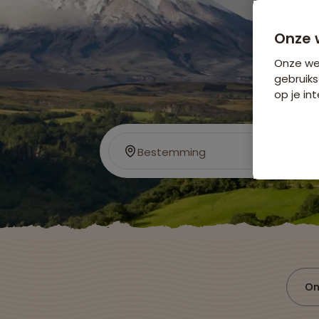
Onze 
Onze web
gebruiks
op je int
Bestemming
On