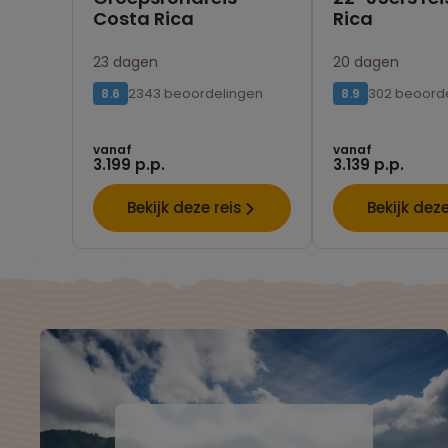
Costa Rica
Rica
23 dagen
20 dagen
2343 beoordelingen
302 beoord
8.6
8.9
vanaf
vanaf
3.199 p.p.
3.139 p.p.
Bekijk deze reis
Bekijk deze