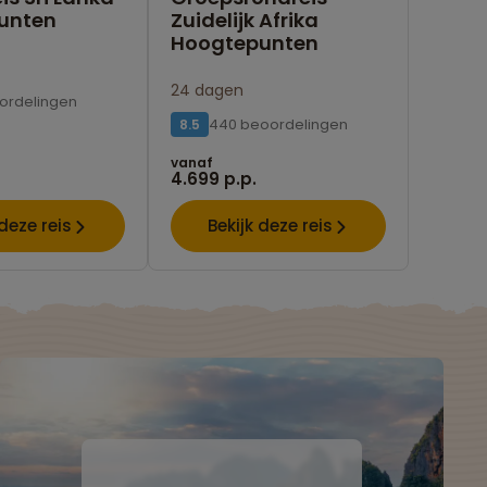
unten
Zuidelijk Afrika
Hoogtepunten
24 dagen
ordelingen
440 beoordelingen
8.5
vanaf
4.699 p.p.
 deze reis
Bekijk deze reis