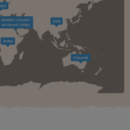
opa
Midden-Oosten
Azië
en Noord-Afrika
Afrika
Oceanië