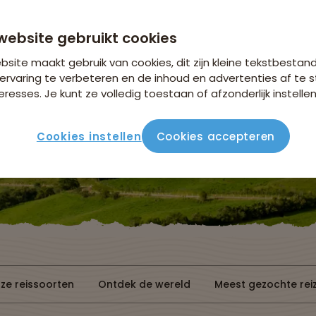
Bekijk de actie
website gebruikt cookies
site maakt gebruik van cookies, dit zijn kleine tekstbestan
ervaring te verbeteren en de inhoud en advertenties af t
eresses. Je kunt ze volledig toestaan of afzonderlijk instellen
Cookies instellen
Cookies accepteren
Reissoorten
Reisperiode
ze reissoorten
Ontdek de wereld
Meest gezochte rei