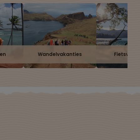
zen
Wandelvakanties
Fietsvaka