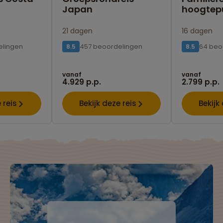
Japan
hoogtep
21 dagen
16 dagen
elingen
457 beoordelingen
64 beo
8.5
8.5
vanaf
vanaf
4.929 p.p.
2.799 p.p.
 reis
Bekijk deze reis
Bekijk