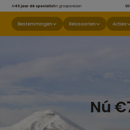
Al
43 jaar dé specialist
in groepsreizen
Ui
Bestemmingen
Reissoorten
Acties
Nú €