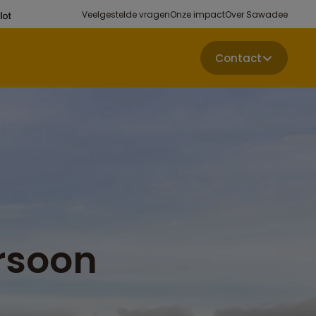
Veelgestelde vragen
Onze impact
Over Sawadee
Contact
rsoon