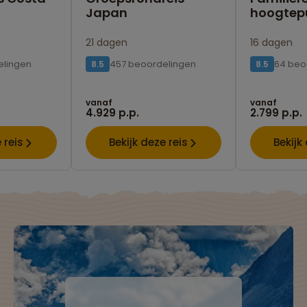
Japan
hoogtep
21 dagen
16 dagen
elingen
457 beoordelingen
64 beo
8.5
8.5
vanaf
vanaf
4.929 p.p.
2.799 p.p.
 reis
Bekijk deze reis
Bekijk