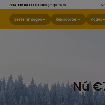
Al
43 jaar dé specialist
in groepsreizen
Ui
Bestemmingen
Reissoorten
Acties
Nú €