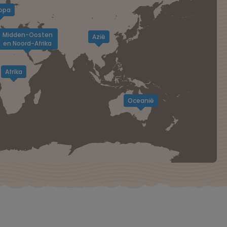
opa
Midden-Oosten
Azië
en Noord-Afrika
Afrika
Oceanië