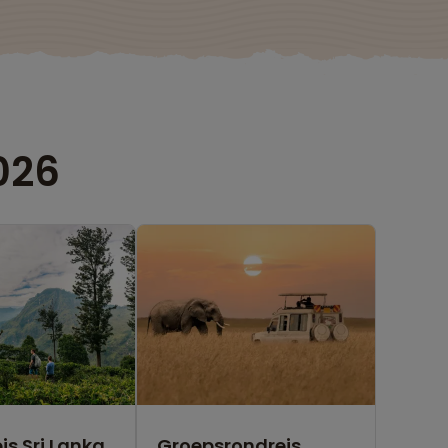
026
is Sri Lanka
Groepsrondreis