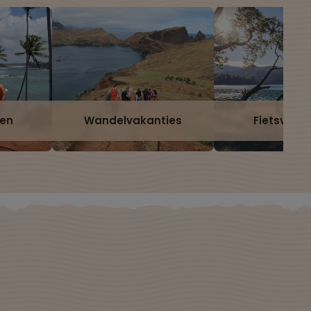
zen
Wandelvakanties
Fietsvaka