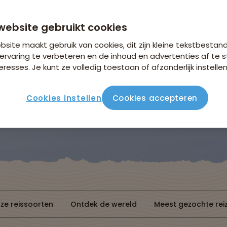
Bekijk de actie
website gebruikt cookies
site maakt gebruik van cookies, dit zijn kleine tekstbestan
ervaring te verbeteren en de inhoud en advertenties af t
eresses. Je kunt ze volledig toestaan of afzonderlijk instellen
Cookies instellen
Cookies accepteren
Reissoorten
Reisperiode
ze reissoorten
Ontdek de wereld
Meest gezochte rei