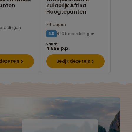
unten
Zuidelijk Afrika
Hoogtepunten
24 dagen
ordelingen
440 beoordelingen
8.5
vanaf
4.699 p.p.
 deze reis
Bekijk deze reis