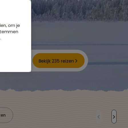
den, om je
e stemmen
.
Bekijk 235 reizen
zen