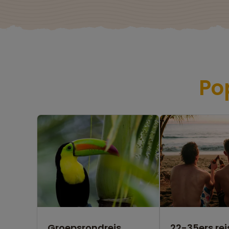
Po
Groepsrondreis
22-35ers rei