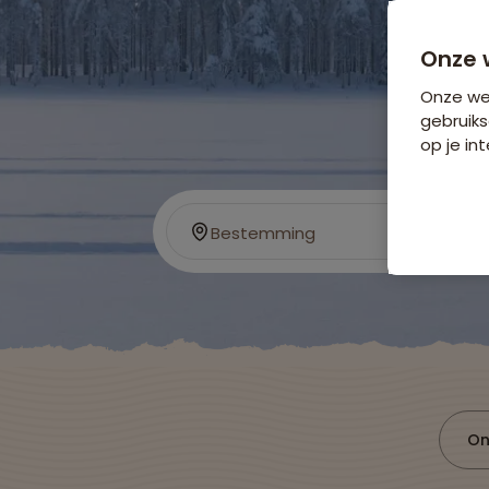
Onze 
Onze web
gebruiks
op je int
Bestemming
On