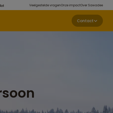
Veelgestelde vragen
Onze impact
Over Sawadee
Contact
rsoon