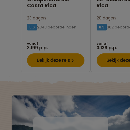
Costa Rica
Rica
23 dagen
20 dagen
2343 beoordelingen
302 beoord
8.6
8.9
vanaf
vanaf
3.199 p.p.
3.139 p.p.
Bekijk deze reis
Bekijk deze