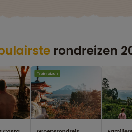
pulairste
rondreizen 2
Treinreizen
s Costa
Groepsrondreis
Familiere