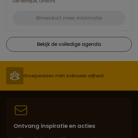
DeFabrique, Utrecht
Binnenkort meer informatie
Bekijk de volledige agenda
Reizen met oog voor mens, cultuur en milieu
Groepsreizen mét indivuele vrijheid
Persoonlijk en deskundig reisadvies
Ontvang inspiratie en acties
Best beoordeelde reisroutes