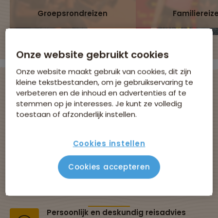
Groepsrondreizen
Familiereiz
Onze website gebruikt cookies
Onze website maakt gebruik van cookies, dit zijn
kleine tekstbestanden, om je gebruikservaring te
verbeteren en de inhoud en advertenties af te
stemmen op je interesses. Je kunt ze volledig
Avontuurlijke
toestaan of afzonderlijk instellen.
groepsreizen met
Cookies instellen
Sawadee
Cookies accepteren
Al 43 jaar dé specialist in groepsreizen
Persoonlijk en deskundig reisadvies