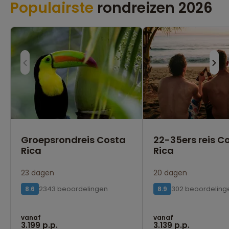
Populairste
rondreizen 2026
Groepsrondreis Costa
22-35ers reis C
Rica
Rica
23 dagen
20 dagen
2343 beoordelingen
302 beoordeling
8.6
8.9
vanaf
vanaf
3.199 p.p.
3.139 p.p.