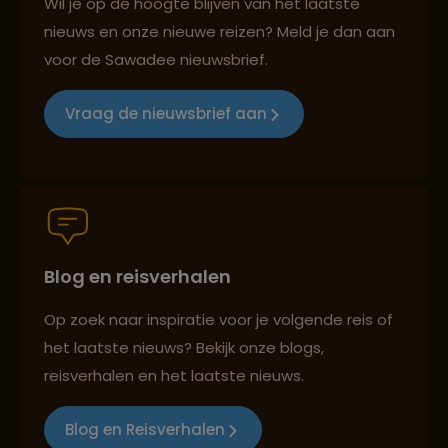
Wil je op de hoogte blijven van het laatste
nieuws en onze nieuwe reizen? Meld je dan aan
voor de Sawadee nieuwsbrief.
Reizen met oog voor mens, cultuur en milieu
Vraag de nieuwsbrief aan
Groepsreizen mét indivuele vrijheid
Blog en reisverhalen
Persoonlijk en deskundig reisadvies
Op zoek naar inspiratie voor je volgende reis of
het laatste nieuws? Bekijk onze blogs,
Best beoordeelde reisroutes
reisverhalen en het laatste nieuws.
Blog en Reisverhalen