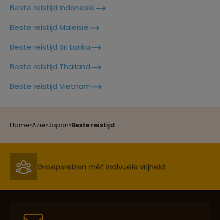
Beste reistijd Indonesië
Beste reistijd Maleisië
Beste reistijd Sri Lanka
Beste reistijd Thailand
Beste reistijd Vietnam
Reizen met oog voor mens, cultuur en milieu
Home
•
Azië
•
Japan
•
Beste reistijd
Groepsreizen mét indivuele vrijheid
Persoonlijk en deskundig reisadvies