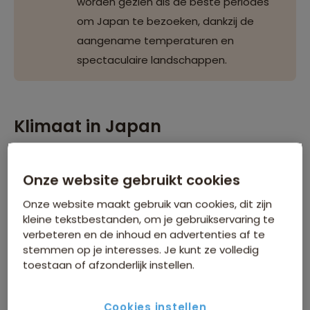
worden gezien als de beste periodes
om Japan te bezoeken, dankzij de
aangename temperaturen en
spectaculaire landschappen.
Klimaat in Japan
Het klimaat in Japan varieert sterk door de lengte van
het land. Van subtropische eilanden in het zuiden tot
Onze website gebruikt cookies
ijzige winters in het noorden, er is altijd een regio die
Onze website maakt gebruik van cookies, dit zijn
past bij jouw voorkeuren. Elk seizoen biedt unieke
kleine tekstbestanden, om je gebruikservaring te
ervaringen.
verbeteren en de inhoud en advertenties af te
stemmen op je interesses. Je kunt ze volledig
toestaan of afzonderlijk instellen.
Lente
De lente, van maart tot mei, staat in het teken van de
Cookies instellen