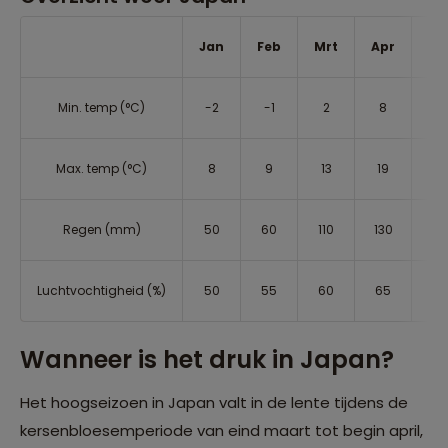
Jan
Feb
Mrt
Apr
Me
Min. temp (°C)
-2
-1
2
8
13
Max. temp (°C)
8
9
13
19
24
Regen (mm)
50
60
110
130
14
Luchtvochtigheid (%)
50
55
60
65
70
Wanneer is het druk in Japan?
Het hoogseizoen in Japan valt in de lente tijdens de
kersenbloesemperiode van eind maart tot begin april,