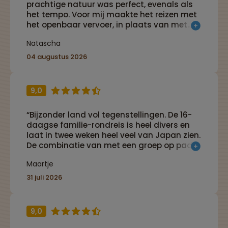
prachtige natuur was perfect, evenals als
het tempo. Voor mij maakte het reizen met
het openbaar vervoer, in plaats van met
busjes als groep, de ervaring helemaal af.
Natascha
Het gaf een gevoel van vrijheid en avontuur,
terwijl de reis dankzij de uitstekende
04 augustus 2026
planning en logistiek toch heel ontspannen
verliep. Een ideale combinatie van
zelfstandigheid, comfort en een goed
9,0
georganiseerde reis. Zeker een aanrader
voor iedereen die op een ontspannen én
“Bijzonder land vol tegenstellingen. De 16-
avontuurlijke manier wil reizen!”
daagse familie-rondreis is heel divers en
laat in twee weken heel veel van Japan zien.
De combinatie van met een groep op pad
zijn en toch ook veel vrijheid hebben is erg
Maartje
fijn.”
31 juli 2026
9,0