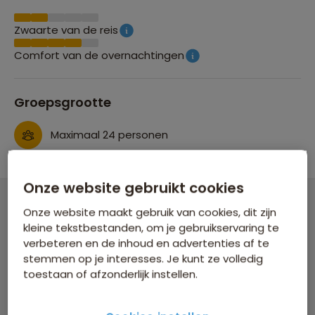
Zwaarte van de reis
Comfort van de overnachtingen
Groepsgrootte
Maximaal 24 personen
Onze website gebruikt cookies
Onze website maakt gebruik van cookies, dit zijn
Familiereis Japan
kleine tekstbestanden, om je gebruikservaring te
verbeteren en de inhoud en advertenties af te
16 dagen vanaf 4.449 p.p.
stemmen op je interesses. Je kunt ze volledig
Bijkomende kosten €18,25 p.p. op basis van 4 personen
toestaan of afzonderlijk instellen.
Data & prijzen