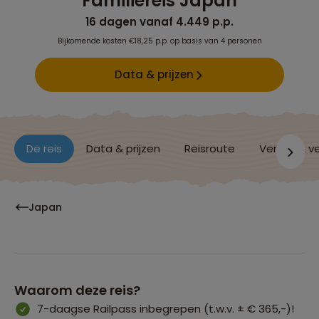
Familiereis Japan
16 dagen vanaf 4.449 p.p.
Bijkomende kosten €18,25 p.p. op basis van 4 personen
Data & prijzen
De reis
Data & prijzen
Reisroute
Verblijf & v
Japan
Waarom deze reis?
7-daagse Railpass inbegrepen (t.w.v. ± € 365,-)!