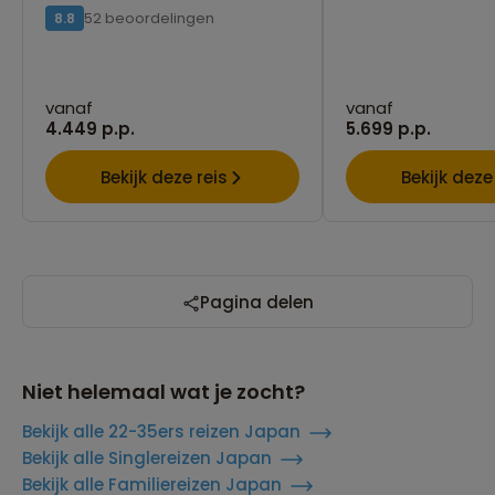
52 beoordelingen
8.8
vanaf
vanaf
4.449 p.p.
5.699 p.p.
Bekijk deze reis
Bekijk deze
Pagina delen
Niet helemaal wat je zocht?
Bekijk alle 22-35ers reizen Japan
Bekijk alle Singlereizen Japan
Bekijk alle Familiereizen Japan