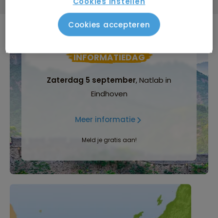
Cookies instellen
Cookies accepteren
INFORMATIEDAG
Zaterdag 5 september
, Natlab in
Eindhoven
Meer informatie
Meld je gratis aan!