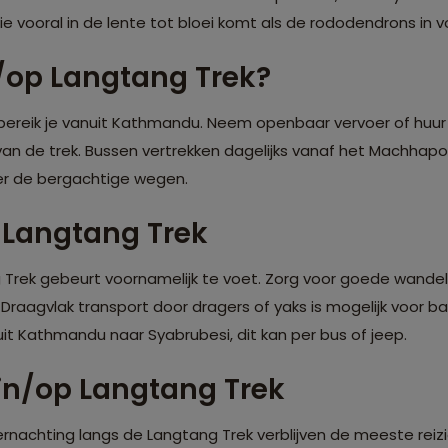
die vooral in de lente tot bloei komt als de rododendrons in vo
/op Langtang Trek?
 bereik je vanuit Kathmandu. Neem openbaar vervoer of huur
van de trek. Bussen vertrekken dagelijks vanaf het Machhapok
er de bergachtige wegen.
 Langtang Trek
 Trek gebeurt voornamelijk te voet. Zorg voor goede wande
. Draagvlak transport door dragers of yaks is mogelijk voor b
uit Kathmandu naar Syabrubesi, dit kan per bus of jeep.
in/op Langtang Trek
ernachting langs de Langtang Trek verblijven de meeste reiz