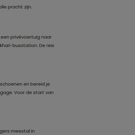
lle pracht zijn.
 een privévoertuig naar
hari-busstation. De reis
lschoenen en bereid je
agage. Voor de start van
igers meestal in