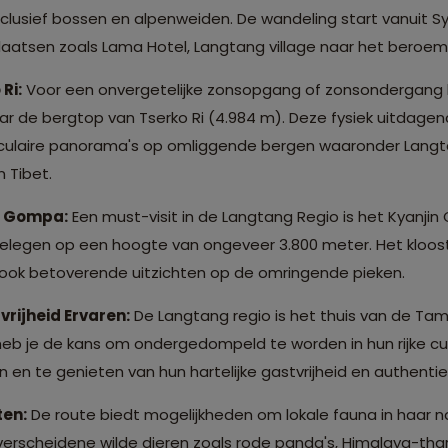
clusief bossen en alpenweiden. De wandeling start vanuit S
plaatsen zoals Lama Hotel, Langtang village naar het beroe
Ri:
Voor een onvergetelijke zonsopgang of zonsondergang 
r de bergtop van Tserko Ri (4.984 m). Deze fysiek uitdagen
ulaire panorama's op omliggende bergen waaronder Langtan
 Tibet.
n Gompa:
Een must-visit in de Langtang Regio is het Kyanjin
gelegen op een hoogte van ongeveer 3.800 meter. Het kloost
r ook betoverende uitzichten op de omringende pieken.
vrijheid Ervaren:
De Langtang regio is het thuis van de Ta
b je de kans om ondergedompeld te worden in hun rijke cult
n en te genieten van hun hartelijke gastvrijheid en authent
ten:
De route biedt mogelijkheden om lokale fauna in haar nat
 verscheidene wilde dieren zoals rode panda's, Himalaya-thar