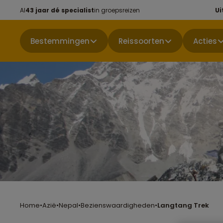
Al
43 jaar dé specialist
in groepsreizen
Ui
Bestemmingen
Reissoorten
Acties
Home
•
Azië
•
Nepal
•
Bezienswaardigheden
•
Langtang Trek