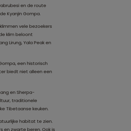
yabrubesi en de route
mde Kyanjin Gompa.
klimmen vele bezoekers
de klim beloont
g Lirung, Yala Peak en
 Gompa, een historisch
er biedt niet alleen een
mang en Sherpa-
uur, traditionele
ieke Tibetaanse keuken.
uurlijke habitat te zien.
s en zwarte beren. Ook is