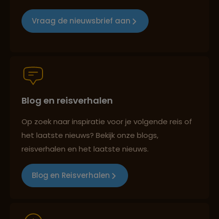
Reizen met oog voor mens, cultuur en milieu
Vraag de nieuwsbrief aan
Groepsreizen mét indivuele vrijheid
Blog en reisverhalen
Persoonlijk en deskundig reisadvies
Op zoek naar inspiratie voor je volgende reis of
het laatste nieuws? Bekijk onze blogs,
Best beoordeelde reisroutes
reisverhalen en het laatste nieuws.
Blog en Reisverhalen
Reizen met oog voor mens, cultuur en milieu