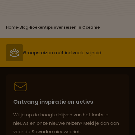
bijzondere en populaire
bereisd wordt door
drankjes op een rijtje gezet.
Nederlandse bevolk
Heb jij ze al geproefd?
Reizen met oog voor mens, cultuur en milieu
Home
•
Blog
•
Boekentips over reizen in Oceanië
Groepsreizen mét indivuele vrijheid
Persoonlijk en deskundig reisadvies
Ontvang inspiratie en acties
Best beoordeelde reisroutes
Wil je op de hoogte blijven van het laatste
nieuws en onze nieuwe reizen? Meld je dan aan
voor de Sawadee nieuwsbrief.