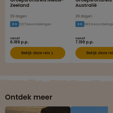
Zeeland
Australië
29 dagen
29 dagen
1227 beoordelingen
583 beoordeling
8.9
8.6
vanaf
vanaf
6.189 p.p.
7.199 p.p.
Bekijk deze reis
Bekijk deze re
Ontdek meer