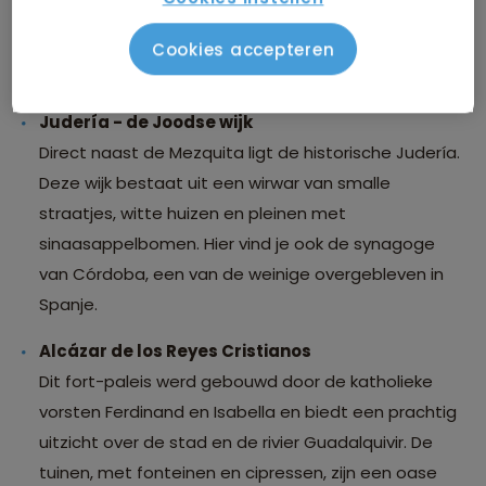
gebouwd. De honderden rood-witte bogen en
marmeren zuilen maken het tot een uniek symbool
Cookies accepteren
van Andalusische geschiedenis.
Judería - de Joodse wijk
Direct naast de Mezquita ligt de historische Judería.
Deze wijk bestaat uit een wirwar van smalle
straatjes, witte huizen en pleinen met
sinaasappelbomen. Hier vind je ook de synagoge
van Córdoba, een van de weinige overgebleven in
Spanje.
Alcázar de los Reyes Cristianos
Dit fort-paleis werd gebouwd door de katholieke
vorsten Ferdinand en Isabella en biedt een prachtig
uitzicht over de stad en de rivier Guadalquivir. De
tuinen, met fonteinen en cipressen, zijn een oase