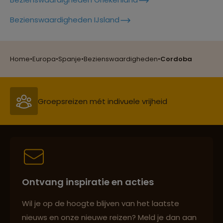
Reizen met oog voor mens, cultuur en milieu
Bezienswaardigheden IJsland
Groepsreizen mét indivuele vrijheid
Home
•
Europa
•
Spanje
•
Bezienswaardigheden
•
Cordoba
Reiszekerheid met Sawadee
Persoonlijk en deskundig reisadvies
Ontvang inspiratie en acties
Reizen met oog voor mens, cultuur en milieu
Wil je op de hoogte blijven van het laatste
nieuws en onze nieuwe reizen? Meld je dan aan