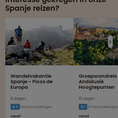
Spanje reizen?
Wandelvakantie
Groepsrondreis
Spanje - Picos de
Andalusië
Europa
Hoogtepunten
8 dagen
10 dagen
103 beoordelingen
37 beoordelingen
8.7
8.1
vanaf
vanaf