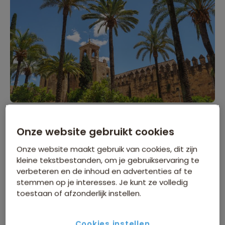
Wat is er allemaal te doen in
Onze website gebruikt cookies
Cordoba?
Onze website maakt gebruik van cookies, dit zijn
kleine tekstbestanden, om je gebruikservaring te
De Mezquita-Catedral
verbeteren en de inhoud en advertenties af te
Het beroemdste monument van Córdoba is de
stemmen op je interesses. Je kunt ze volledig
Mezquita, een van de indrukwekkendste religieuze
toestaan of afzonderlijk instellen.
bouwwerken ter wereld. Ooit was het de grootste
moskee van Europa; later werd er een kathedraal in
Cookies instellen