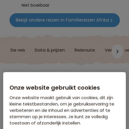
Niet boekbaar
Bekijk andere reizen in Familiereizen Afrika
De reis
Data & prijzen
Reisroute
Verblijf & v
Madagascar
Onze website gebruikt cookies
Onze beoordelingen
Onze website maakt gebruik van cookies, dit zijn
kleine tekstbestanden, om je gebruikservaring te
verbeteren en de inhoud en advertenties af te
7,0
stemmen op je interesses. Je kunt ze volledig
toestaan of afzonderlijk instellen.