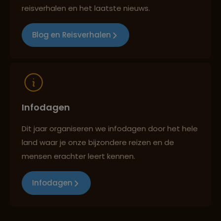
Best beoordeelde reisroutes
reisverhalen en het laatste nieuws.
Blog en Reisverhalen
Reizen met oog voor mens, cultuur en milieu
Infodagen
Dit jaar organiseren we infodagen door het hele
land waar je onze bijzondere reizen en de
mensen erachter leert kennen.
Infodagen