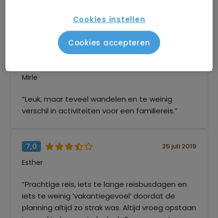
3 beoordelingen
Cookies instellen
Hoe controleren en plaatsen wij reviews?
Cookies accepteren
7,0
25 juli 2019
Mirle
“Leuk, maar teveel wandelen en te weinig
verschil in activiteiten voor een familiereis.”
7,0
25 juli 2019
Esther
“Prachtige reis, iets te lange reisbusdagen en
iets te weinig ‘vakantiegevoel’ doordat de
planning altijd zo strak was. Altijd vroeg opstaan