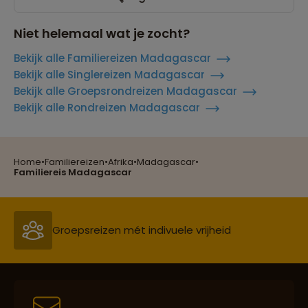
Niet helemaal wat je zocht?
Bekijk alle Familiereizen Madagascar
Bekijk alle Singlereizen Madagascar
Bekijk alle Groepsrondreizen Madagascar
Bekijk alle Rondreizen Madagascar
Home
•
Familiereizen
•
Afrika
•
Madagascar
•
Reizen met oog voor mens, cultuur en milieu
Familiereis Madagascar
Groepsreizen mét indivuele vrijheid
Persoonlijk en deskundig reisadvies