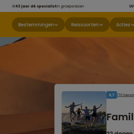
Al
43 jaar dé specialist
in groepsreizen
Ui
Bestemmingen
Reissoorten
Acties
170 beoo
8,7
Famil
22 dagen 