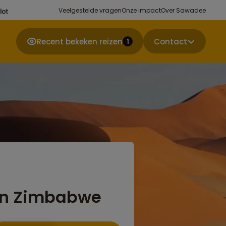
Veelgestelde vragen
Onze impact
Over Sawadee
Recent bekeken reizen
Contact
1
 en Zimbabwe