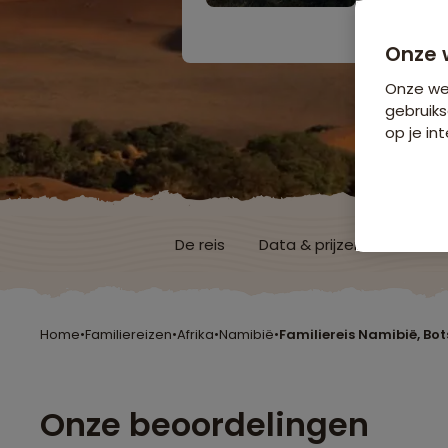
Bijkomende koste
Onze 
Onze web
gebruiks
op je int
De reis
Data & prijzen
Reisro
Home
•
Familiereizen
•
Afrika
•
Namibië
•
Familiereis Namibië, B
Onze beoordelingen