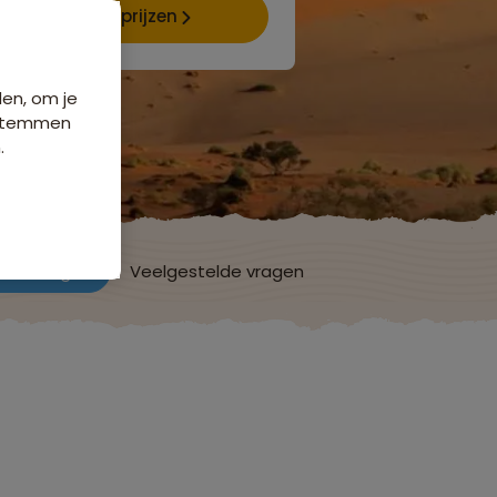
Data & prijzen
den, om je
e stemmen
.
ordelingen
Veelgestelde vragen