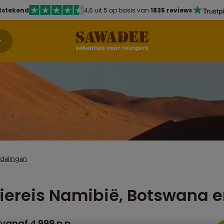
tstekend
4,6 uit 5 op basis van
1835 reviews
rdelingen
iereis Namibië, Botswana
vanaf 4.999 p.p.