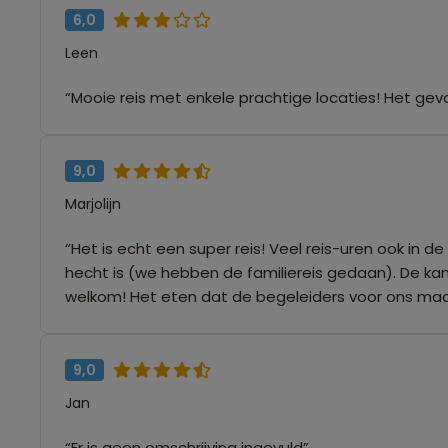
6,0
Leen
“Mooie reis met enkele prachtige locaties! Het gevoel
9,0
Marjolijn
“Het is echt een super reis! Veel reis-uren ook in 
hecht is (we hebben de familiereis gedaan). De kam
welkom! Het eten dat de begeleiders voor ons maak
9,0
Jan
“Er is geen omschrijving ingevuld”