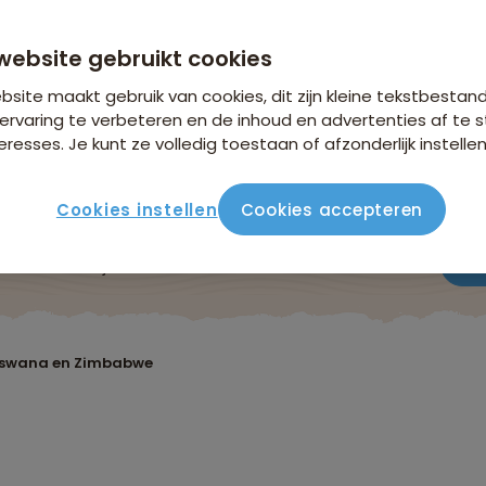
n €18,25 p.p. op basis van 4 personen
website gebruikt cookies
site maakt gebruik van cookies, dit zijn kleine tekstbestan
ervaring te verbeteren en de inhoud en advertenties af t
eresses. Je kunt ze volledig toestaan of afzonderlijk instellen
Cookies instellen
Cookies accepteren
ute
Verblijf & vervoer
Vluchtinfo
Praktisch
Beo
otswana en Zimbabwe