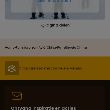
Meer informatie
Pagina delen
Reizen met oog voor mens, cultuur en milieu
Home
•
Familiereizen
•
Azië
•
China
•
Familiereis China
Groepsreizen mét indivuele vrijheid
Persoonlijk en deskundig reisadvies
Ontvang inspiratie en acties