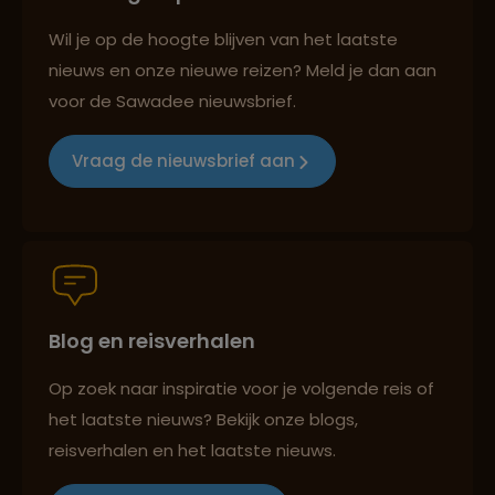
Best beoordeelde reisroutes
Wil je op de hoogte blijven van het laatste
nieuws en onze nieuwe reizen? Meld je dan aan
voor de Sawadee nieuwsbrief.
Reizen met oog voor mens, cultuur en milieu
Vraag de nieuwsbrief aan
Groepsreizen mét indivuele vrijheid
Blog en reisverhalen
Persoonlijk en deskundig reisadvies
Op zoek naar inspiratie voor je volgende reis of
het laatste nieuws? Bekijk onze blogs,
Best beoordeelde reisroutes
reisverhalen en het laatste nieuws.