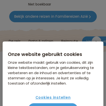
Niet boekbaar
Bekijk andere reizen in Familiereizen Azië
De reis
Data & prijzen
Reisroute
Verblijf & v
Onze website gebruikt cookies
China
Onze website maakt gebruik van cookies, dit zijn
kleine tekstbestanden, om je gebruikservaring te
verbeteren en de inhoud en advertenties af te
Verblijf & vervoer
stemmen op je interesses. Je kunt ze volledig
toestaan of afzonderlijk instellen.
Hieronder volgt een selectie van de accommodaties
die we gebruiken tijdens deze reis. De meest actuele
Cookies instellen
lijst is na boeking te vinden in de Sawadee Reisapp.