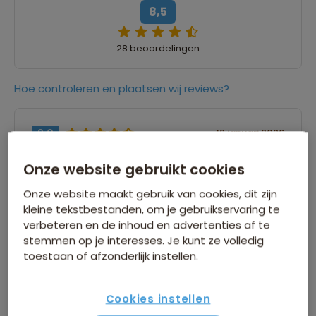
8,5
28 beoordelingen
Hoe controleren en plaatsen wij reviews?
9,0
12 januari 2026
Geert
Onze website gebruikt cookies
“We hebben als familie een onvergetelijk mooi
Onze website maakt gebruik van cookies, dit zijn
avontuur beleefd in Thailand. Een reis waarin
kleine tekstbestanden, om je gebruikservaring te
aan alles is gedacht welke ons volledig
verbeteren en de inhoud en advertenties af te
ontzorgde om optimaal te kunnen genieten
stemmen op je interesses. Je kunt ze volledig
van een gevarieerd programma. Een
toestaan of afzonderlijk instellen.
vakkundige reisleider op wie volledig konden
vertrouwen. Een man vol passie voor het land,
Cookies instellen
met eindeloos veel kennis en boeiende