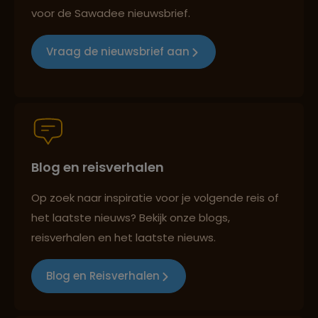
voor de Sawadee nieuwsbrief.
Reizen met oog voor mens, cultuur en milieu
Vraag de nieuwsbrief aan
Groepsreizen mét indivuele vrijheid
Blog en reisverhalen
Persoonlijk en deskundig reisadvies
Op zoek naar inspiratie voor je volgende reis of
het laatste nieuws? Bekijk onze blogs,
Best beoordeelde reisroutes
reisverhalen en het laatste nieuws.
Blog en Reisverhalen
Reizen met oog voor mens, cultuur en milieu