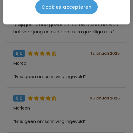
weetjes. Het was onze eerste groepsreis en
Cookies accepteren
deze is ons ontzettend goed bevallen en
smaakt zeker naar meer. Doordat we met
gelijkgestemde gezinnen de reis beleefde, was
het voor jong en oud een extra gezellige reis.”
9,0
12 januari 2026
Marco
“Er is geen omschrijving ingevuld”
9,0
06 januari 2026
Marleen
“Er is geen omschrijving ingevuld”