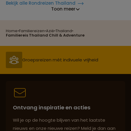
Bekijk alle Rondreizen Thailand
Toon meer
Home
•
Familiereizen
•
Azië
•
Thailand
•
Reizen met oog voor mens, cultuur en milieu
Familiereis Thailand Chill & Adventure
Groepsreizen mét indivuele vrijheid
Persoonlijk en deskundig reisadvies
Ontvang inspiratie en acties
Best beoordeelde reisroutes
Wil je op de hoogte blijven van het laatste
nieuws en onze nieuwe reizen? Meld je dan aan