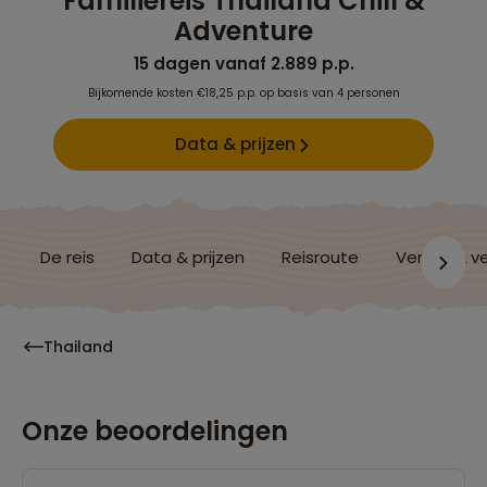
Familiereis Thailand Chill &
Adventure
15 dagen vanaf 2.889 p.p.
Bijkomende kosten €18,25 p.p. op basis van 4 personen
Data & prijzen
De reis
Data & prijzen
Reisroute
Verblijf & v
Thailand
Onze beoordelingen