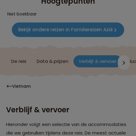
Hoogtepunten
Niet boekbaar
Bekijk andere reizen in Familiereizen Azië
De reis
Data & prijzen
Verblijf & vervoer
Vluc
Vietnam
Verblijf & vervoer
Hieronder volgt een selectie van de accommodaties
die we gebruiken tijdens deze reis. De meest actuele