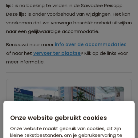
lijst is na boeking te vinden in de Sawadee Reisapp.
Deze lijst is onder voorbehoud van wijzigingen. Het kan
voorkomen dat we vanwege beschikbaarheid uitwijken
naar een gelijkwaardige accommodatie.
Benieuwd naar meer
info over de accommodaties
of naar het
vervoer ter plaatse
? Klik op de links voor
meer informatie.
Onze website gebruikt cookies
Onze website maakt gebruik van cookies, dit zijn
kleine tekstbestanden, om je gebruikservaring te