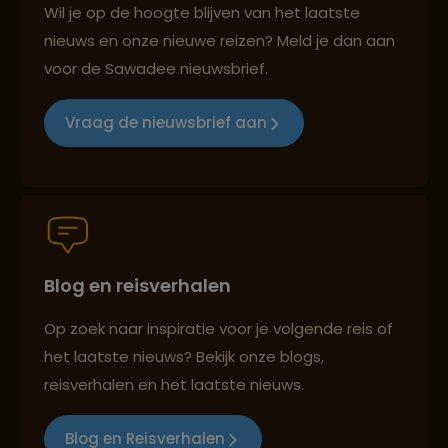
Wil je op de hoogte blijven van het laatste
nieuws en onze nieuwe reizen? Meld je dan aan
Reizen met oog voor mens, cultuur en milieu
voor de Sawadee nieuwsbrief.
Vraag de nieuwsbrief aan
Groepsreizen mét indivuele vrijheid
Persoonlijk en deskundig reisadvies
Blog en reisverhalen
Op zoek naar inspiratie voor je volgende reis of
Best beoordeelde reisroutes
het laatste nieuws? Bekijk onze blogs,
reisverhalen en het laatste nieuws.
Reizen met oog voor mens, cultuur en milieu
Blog en Reisverhalen