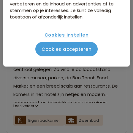
verbeteren en de inhoud en advertenties af te
stemmen op je interesses. Je kunt ze volledig
toestaan of afzonderlijk instellen.
Cookies instellen
Acnos Grand Hotel - Ho Chi
Minhstad
Cookies accepteren
Het Acnos Grand Hotel in Ho Chi Minhstad is erg
centraal gelegen. Zo vind je op loopafstand
diverse musea, parken, de Ben Thanh Food
Market en een breed scala aan restaurants. De
kamers in het hotel zijn netjes en modern
opgemaakt en beschikken over een eigen
Lees verder
badkamer. Je kunt hier relaxen naast het
zwembad, loungen in de gemeenschappelijke
Eigen badkamer
Zwembad
ruimte of genieten van een drankje aan de bar.