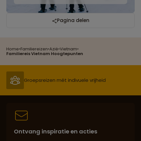
Pagina delen
Reizen met oog voor mens, cultuur en milieu
Home
•
Familiereizen
•
Azië
•
Vietnam
•
Familiereis Vietnam Hoogtepunten
Groepsreizen mét indivuele vrijheid
Persoonlijk en deskundig reisadvies
Best beoordeelde reisroutes
Ontvang inspiratie en acties