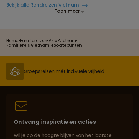
Bekijk alle Rondreizen Vietnam
Toon meer
Reizen met oog voor mens, cultuur en milieu
Home
•
Familiereizen
•
Azië
•
Vietnam
•
Familiereis Vietnam Hoogtepunten
Groepsreizen mét indivuele vrijheid
Persoonlijk en deskundig reisadvies
Ontvang inspiratie en acties
Best beoordeelde reisroutes
Wil je op de hoogte blijven van het laatste