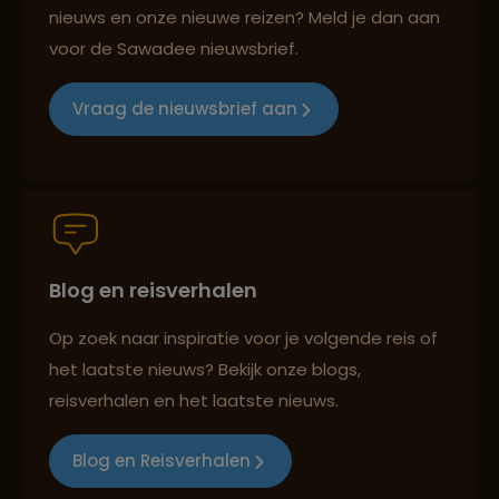
nieuws en onze nieuwe reizen? Meld je dan aan
voor de Sawadee nieuwsbrief.
Reizen met oog voor mens, cultuur en milieu
Vraag de nieuwsbrief aan
Groepsreizen mét indivuele vrijheid
Persoonlijk en deskundig reisadvies
Blog en reisverhalen
Op zoek naar inspiratie voor je volgende reis of
het laatste nieuws? Bekijk onze blogs,
Best beoordeelde reisroutes
reisverhalen en het laatste nieuws.
Blog en Reisverhalen
Reizen met oog voor mens, cultuur en milieu