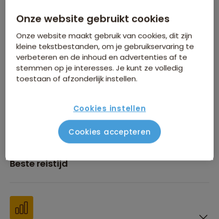
Onze website gebruikt cookies
Inbegrepen in de reissom
Onze website maakt gebruik van cookies, dit zijn
kleine tekstbestanden, om je gebruikservaring te
verbeteren en de inhoud en advertenties af te
stemmen op je interesses. Je kunt ze volledig
toestaan of afzonderlijk instellen.
Financiën
Cookies instellen
Cookies accepteren
Beste reistijd