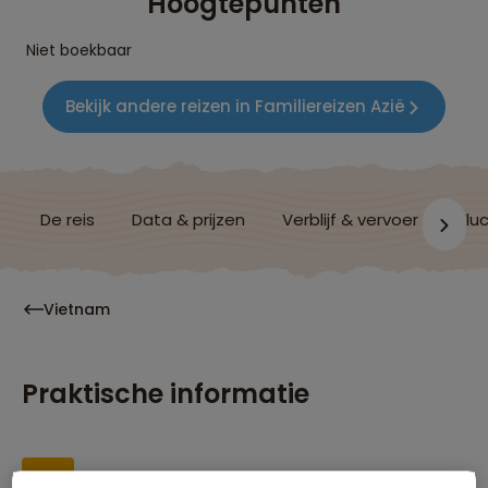
Hoogtepunten
Niet boekbaar
Bekijk andere reizen in Familiereizen Azië
De reis
Data & prijzen
Verblijf & vervoer
Vluc
Vietnam
Praktische informatie