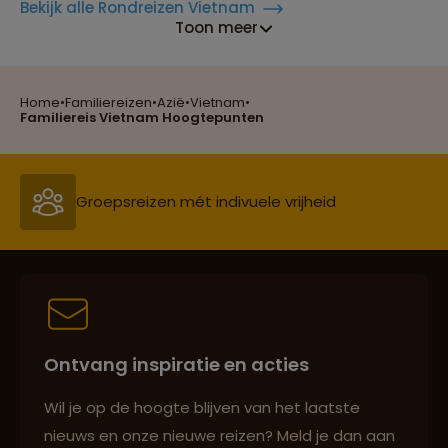
Bekijk alle Rondreizen Vietnam
Toon meer
Home
•
Familiereizen
•
Azië
•
Vietnam
•
Reizen met oog voor mens, cultuur en milieu
Familiereis Vietnam Hoogtepunten
Groepsreizen mét indivuele vrijheid
Persoonlijk en deskundig reisadvies
Ontvang inspiratie en acties
Best beoordeelde reisroutes
Wil je op de hoogte blijven van het laatste
nieuws en onze nieuwe reizen? Meld je dan aan