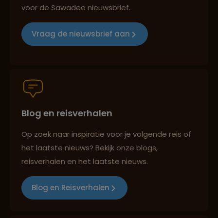
voor de Sawadee nieuwsbrief.
Reizen met oog voor mens, cultuur en milieu
Vraag de nieuwsbrief aan
Groepsreizen mét indivuele vrijheid
Blog en reisverhalen
Persoonlijk en deskundig reisadvies
Op zoek naar inspiratie voor je volgende reis of
het laatste nieuws? Bekijk onze blogs,
Best beoordeelde reisroutes
reisverhalen en het laatste nieuws.
Blog en Reisverhalen
Reizen met oog voor mens, cultuur en milieu