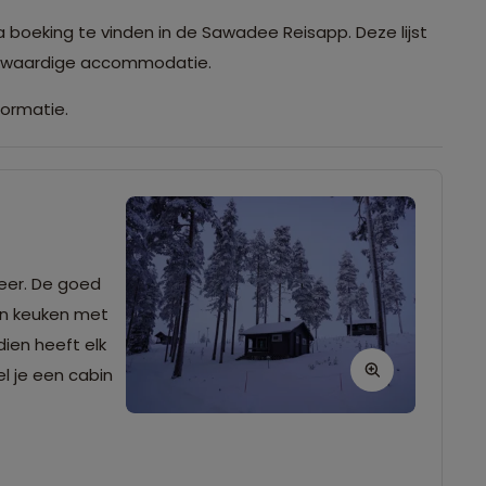
a boeking te vinden in de Sawadee Reisapp. Deze lijst
ijkwaardige accommodatie.
formatie.
eer. De goed
en keuken met
ien heeft elk
el je een cabin
echt komt, die