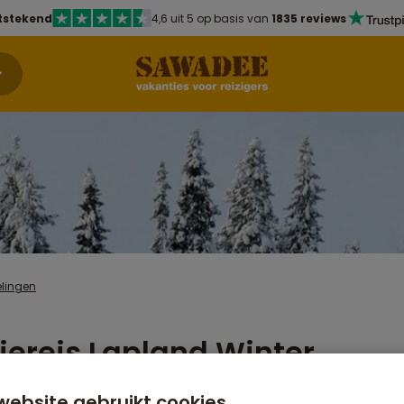
tstekend
4,6 uit 5 op basis van
1835 reviews
lingen
iereis Lapland Winter
website gebruikt cookies
anaf 2.329 p.p.