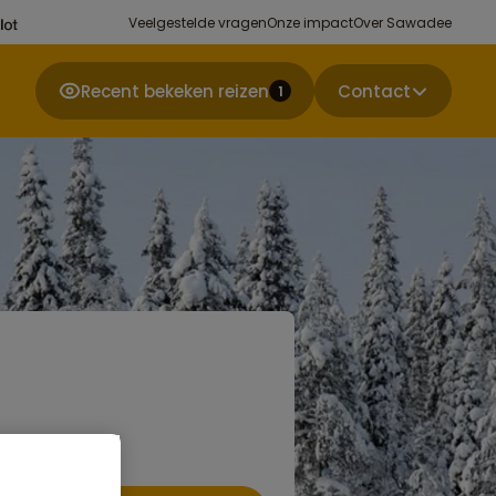
Veelgestelde vragen
Onze impact
Over Sawadee
Recent bekeken reizen
Contact
1