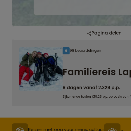
Pagina delen
98 beoordelingen
9
Familiereis L
8 dagen vanaf 2.329 p.p.
Bijkomende kosten €18,25 p.p. op basis van 
Reizen met oog voor mens, cultuur