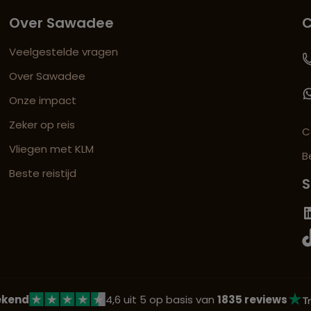
Over Sawadee
C
Veelgestelde vragen
Over Sawadee
Onze impact
Zeker op reis
C
Vliegen met KLM
B
Beste reistijd
S
ekend
4,6 uit 5 op basis van
1835 reviews