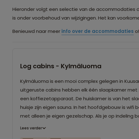
Hieronder volgt een selectie van de accommodaties die 
is onder voorbehoud van wijzigingen. Het kan voorko
Benieuwd naar meer
info over de accommodaties
of
Log cabins - Kylmäluoma
Kylmäluoma is een mooi complex gelegen in Kuusa
uitgeruste cabins hebben elk één slaapkamer me
een koffiezetapparaat. De huiskamer is van het sl
huisje zijn eigen sauna. In het hoofdgebouw is wifi 
met alleen je eigen gezelschap. Als je op indeling 
Lees verder
NB. Een aantal van de cabins zijn in 2025 gerenovee