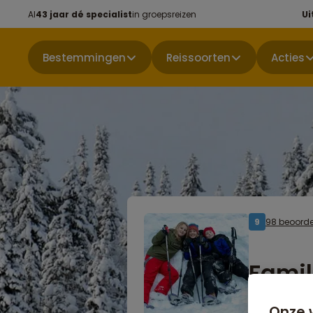
Al
43 jaar dé specialist
in groepsreizen
Ui
Bestemmingen
Reissoorten
Acties
98 beoorde
9
Famil
Onze 
8 dagen v