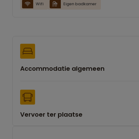
er iets moderner uitziet dan afgebeeld op de foto’
Wifi
Eigen badkamer
Accommodatie algemeen
Vervoer ter plaatse