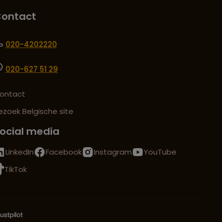
ontact
020-4202220
020-627 51 29
ontact
ezoek Belgische site
ocial media
LinkedIn
Facebook
Instagram
YouTube
TikTok