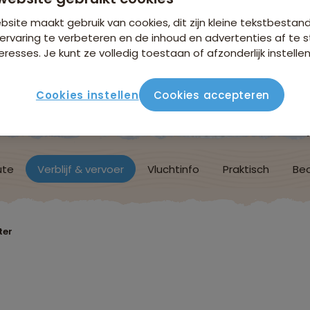
site maakt gebruik van cookies, dit zijn kleine tekstbestan
n €18,25 p.p. op basis van 4 personen
ervaring te verbeteren en de inhoud en advertenties af t
eresses. Je kunt ze volledig toestaan of afzonderlijk instellen
Cookies instellen
Cookies accepteren
ute
Verblijf & vervoer
Vluchtinfo
Praktisch
Beo
ter