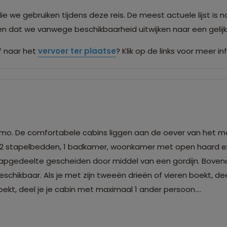
we gebruiken tijdens deze reis. De meest actuele lijst is n
men dat we vanwege beschikbaarheid uitwijken naar een gel
 naar het
vervoer ter plaatse
? Klik op de links voor meer in
mo. De comfortabele cabins liggen aan de oever van het m
t 2 stapelbedden, 1 badkamer, woonkamer met open haard 
aapgedeelte gescheiden door middel van een gordijn. Bovend
beschikbaar. Als je met zijn tweeën drieën of vieren boekt, de
boekt, deel je je cabin met maximaal 1 ander persoon.
rd. Het is dus mogelijk dat je in een gerenoveerde cabin ter