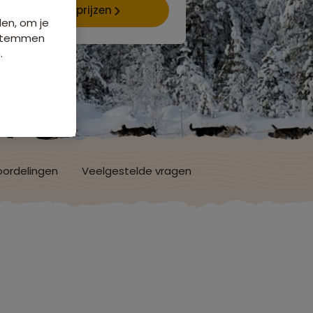
Data & prijzen
den, om je
e stemmen
.
ordelingen
Veelgestelde vragen