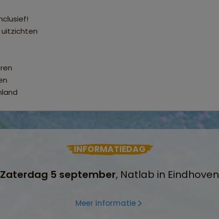
nclusief!
uitzichten
n
eren
en
nland
INFORMATIEDAG
Zaterdag 5 september
, Natlab in Eindhoven
Meer informatie