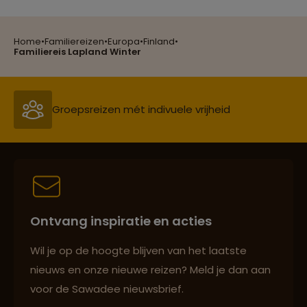
Home
•
Familiereizen
•
Europa
•
Finland
•
Reizen met oog voor mens, cultuur en milieu
Familiereis Lapland Winter
Groepsreizen mét indivuele vrijheid
Persoonlijk en deskundig reisadvies
Ontvang inspiratie en acties
Best beoordeelde reisroutes
Wil je op de hoogte blijven van het laatste
nieuws en onze nieuwe reizen? Meld je dan aan
voor de Sawadee nieuwsbrief.
Reizen met oog voor mens, cultuur en milieu