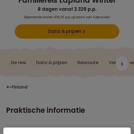
Familiereis Lapland Winter
8 dagen vanaf 2.329 p.p.
Bijkomende kosten €18,25 p.p. op basis van 4 personen
Data & prijzen
De reis
Data & prijzen
Reisroute
Verblijf & v
Finland
Praktische informatie