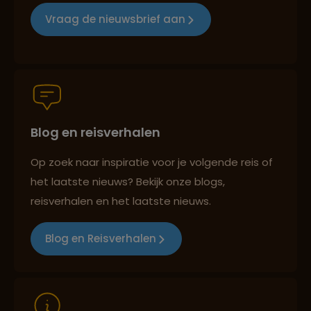
Vraag de nieuwsbrief aan
Groepsreizen mét indivuele vrijheid
Blog en reisverhalen
Persoonlijk en deskundig reisadvies
Op zoek naar inspiratie voor je volgende reis of
het laatste nieuws? Bekijk onze blogs,
Best beoordeelde reisroutes
reisverhalen en het laatste nieuws.
Blog en Reisverhalen
Reizen met oog voor mens, cultuur en milieu