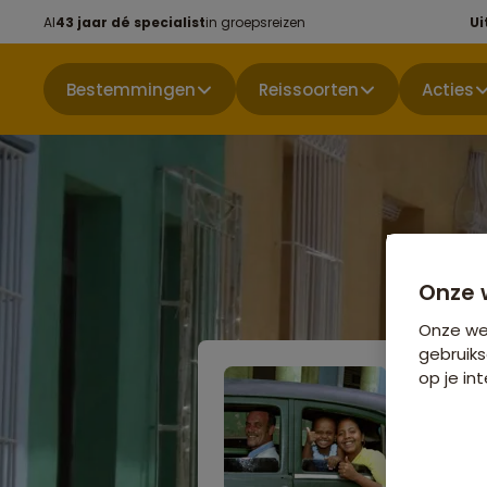
Al
43 jaar dé specialist
in groepsreizen
Ui
Bestemmingen
Reissoorten
Acties
Onze 
Onze web
gebruiks
op je int
Familie
Niet boekbaa