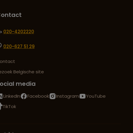
ontact
020-4202220
020-627 51 29
ontact
ezoek Belgische site
ocial media
LinkedIn
Facebook
Instagram
YouTube
TikTok