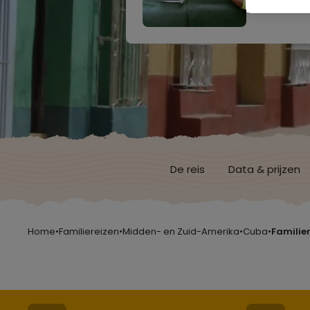
De reis
Data & prijzen
Home
•
Familiereizen
•
Midden- en Zuid-Amerika
•
Cuba
•
Familie