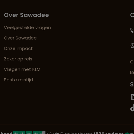
Over Sawadee
C
Veelgestelde vragen
Over Sawadee
Onze impact
Zeker op reis
C
Vliegen met KLM
B
Beste reistijd
S