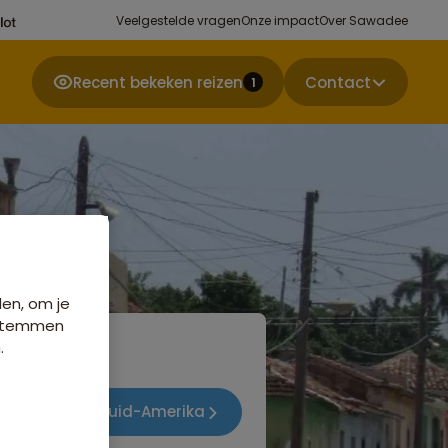
Veelgestelde vragen
Onze impact
Over Sawadee
Recent bekeken reizen
Contact
1
den, om je
e stemmen
.
zen Midden- en Zuid-Amerika