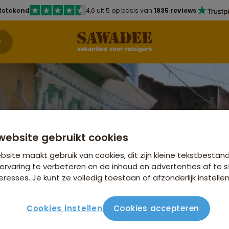
tstekend
4,6 uit 5 op basis van
1835 reviews
NIEUWE REIS
website gebruikt cookies
site maakt gebruik van cookies, dit zijn kleine tekstbestan
ervaring te verbeteren en de inhoud en advertenties af t
eresses. Je kunt ze volledig toestaan of afzonderlijk instellen
reis Cuba
Cookies instellen
Cookies accepteren
Bekijk andere reizen in Familierei
r