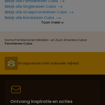
Bekijk alle Familiereizen Cuba
Bekijk alle Singlereizen Cuba
Bekijk alle Groepsrondreizen Cuba
Bekijk alle Rondreizen Cuba
Toon meer
Home
•
Familiereizen
•
Midden- en Zuid-Amerika
•
Cuba
•
Reizen met oog voor mens, cultuur en milieu
Familiereis Cuba
Groepsreizen mét indivuele vrijheid
Persoonlijk en deskundig reisadvies
Ontvang inspiratie en acties