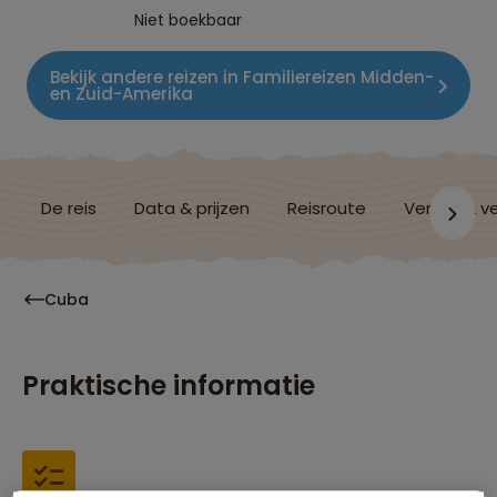
Niet boekbaar
Bekijk andere reizen in Familiereizen Midden-
en Zuid-Amerika
De reis
Data & prijzen
Reisroute
Verblijf & v
Cuba
Praktische informatie