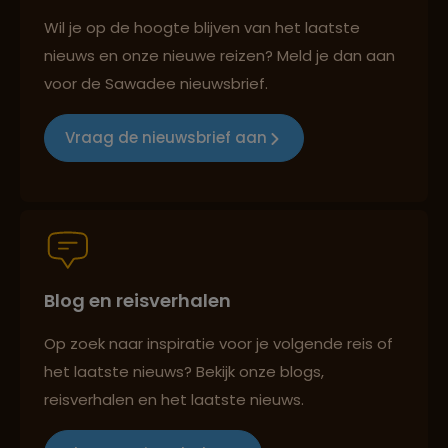
Best beoordeelde reisroutes
Wil je op de hoogte blijven van het laatste
nieuws en onze nieuwe reizen? Meld je dan aan
voor de Sawadee nieuwsbrief.
Reizen met oog voor mens, cultuur en milieu
Vraag de nieuwsbrief aan
Groepsreizen mét indivuele vrijheid
Blog en reisverhalen
Persoonlijk en deskundig reisadvies
Op zoek naar inspiratie voor je volgende reis of
het laatste nieuws? Bekijk onze blogs,
Best beoordeelde reisroutes
reisverhalen en het laatste nieuws.