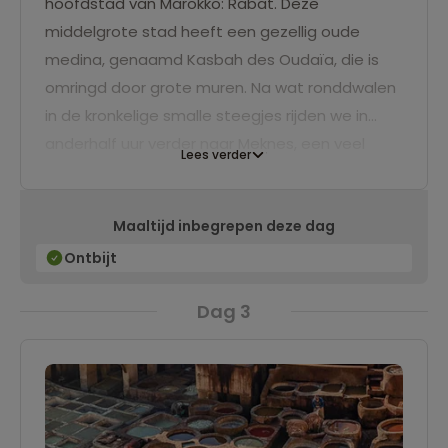
hoofdstad van Marokko: Rabat. Deze
middelgrote stad heeft een gezellig oude
medina, genaamd Kasbah des Oudaïa, die is
omringd door grote muren. Na wat ronddwalen
in de kronkelige smalle steegjes rijden we in
anderhalf uur verder naar Meknes, een veel
Lees verder
kleinere stad en daardoor een heel relaxte
plaats om te verblijven. We slapen hier een
Maaltijd inbegrepen deze dag
nacht in een fijn hotel.
Ontbijt
Dag 3