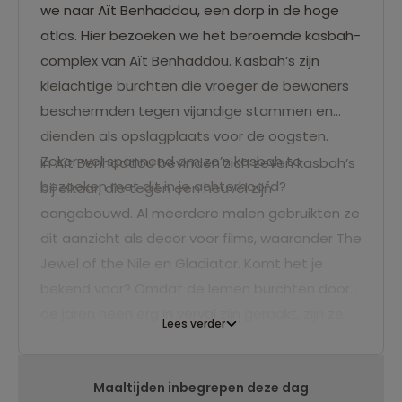
we naar Aït Benhaddou, een dorp in de hoge
atlas. Hier bezoeken we het beroemde kasbah-
complex van Aït Benhaddou. Kasbah’s zijn
kleiachtige burchten die vroeger de bewoners
beschermden tegen vijandige stammen en
dienden als opslagplaats voor de oogsten.
Zeker wel spannend om zo’n kasbah te
In Aït Benhaddou bevinden zich zeven kasbah’s
bezoeken met dit in je achterhoofd?
bij elkaar, die tegen een heuvel zijn
aangebouwd. Al meerdere malen gebruikten ze
dit aanzicht als decor voor films, waaronder The
Jewel of the Nile en Gladiator. Komt het je
bekend voor? Omdat de lemen burchten door
de jaren heen erg in verval zijn geraakt, zijn ze
Lees verder
recentelijk met Unescogeld gerenoveerd. Dwaal
door het labyrint van straatjes en bewonder
Maaltijden inbegrepen deze dag
het uitzicht van de hoge torens. Je zult je ogen