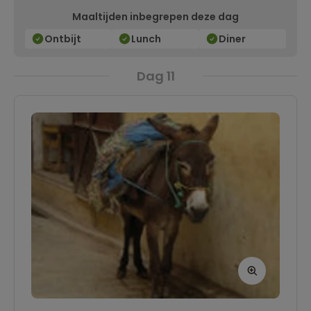
Maaltijden inbegrepen deze dag
mee!). De kinderen uit het dorp zijn vaak heel
nieuwsgierig en het is heel leuk om ze een
Ontbijt
Lunch
Diner
Nederlands spel te leren.
Dag 11