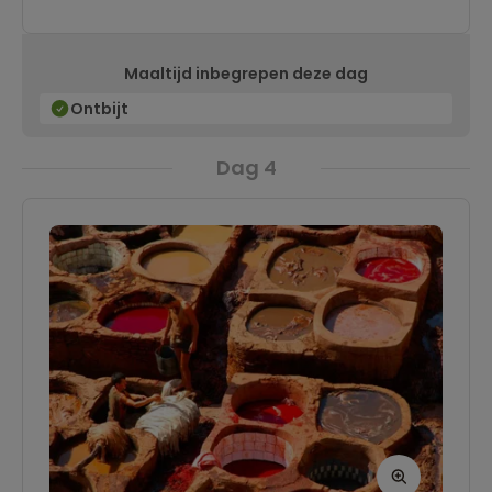
geleefd. Kan jij het je voorstellen? Oude
poorten geven toegang tot de ommuurde
Maaltijd inbegrepen deze dag
medina (oude stad). De rest van de dag heb je
de tijd om deze oude koningsstad te verkennen
Ontbijt
met je familie. Sluit je dag af met een duik in
Dag 4
het zwembad van ons hotel.