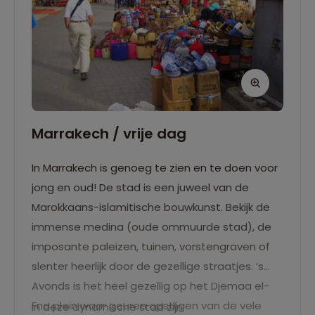
Marrakech / vrije dag
In Marrakech is genoeg te zien en te doen voor
jong en oud! De stad is een juweel van de
Marokkaans-islamitische bouwkunst. Bekijk de
immense medina (oude ommuurde stad), de
imposante paleizen, tuinen, vorstengraven of
slenter heerlijk door de gezellige straatjes. ‘s
Avonds is het heel gezellig op het Djemaa el-
Fna plein waar geuren opstijgen van de vele
In deze dynamische stad zijn