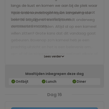
langs de kust en komen we aan bij de plek waar
we in tenten overnachten. De omgeving staat
Tijdens de wandelingen lopen kamelen mee
bekend om zijn watervalletjes en
voor de bagage en een kok bereidt onderweg
warmwaterbronnen.
de lekkerste maaltijden. Altijd al op een kameel
willen zitten? Grote kans dat dit vandaag gaat
gebeuren. Bovenop zo’n kameel heb je een
prachtig uitzicht en het is een belevenis om
op- of af te stappen. Probeer wel met elkaar af
Lees verder
te wisselen, want je zult je spieren voelen na
een ritje op de kameel.
Maaltijden inbegrepen deze dag
Ontbijt
Lunch
Diner
Dag 16