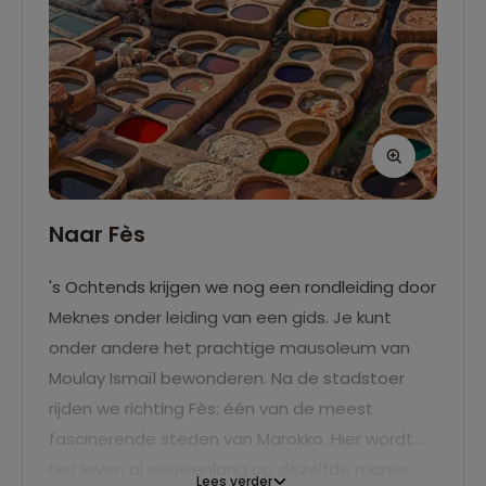
Naar Fès
's Ochtends krijgen we nog een rondleiding door
Meknes onder leiding van een gids. Je kunt
onder andere het prachtige mausoleum van
Moulay Ismaïl bewonderen. Na de stadstoer
rijden we richting Fès: één van de meest
fascinerende steden van Marokko. Hier wordt
het leven al eeuwenlang op dezelfde manier
Lees verder