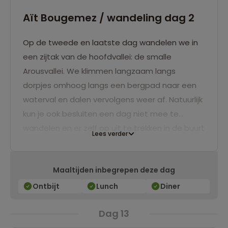
Aït Bougemez / wandeling dag 2
Op de tweede en laatste dag wandelen we in
een zijtak van de hoofdvallei: de smalle
Arousvallei. We klimmen langzaam langs
dorpjes omhoog langs een bergpad naar een
waterval en dalen vervolgens weer af. Natuurlijk
kun je ook besluiten een dag niet mee te
wandelen en er zelf op uit te trekken in de buurt
Lees verder
van de gite. Er is van alles mogelijk! Vergeten
jullie geen leuke familiefoto’s te maken? Na de
Maaltijden inbegrepen deze dag
wandeling zullen we weer terugkeren naar onze
gite.
Ontbijt
Lunch
Diner
Dag 13