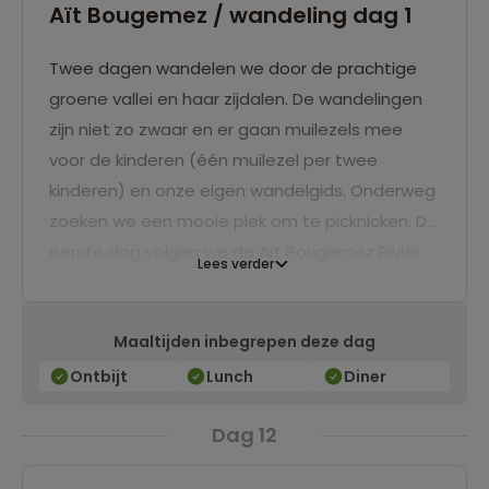
Aït Bougemez / wandeling dag 1
Twee dagen wandelen we door de prachtige
groene vallei en haar zijdalen. De wandelingen
zijn niet zo zwaar en er gaan muilezels mee
voor de kinderen (één muilezel per twee
kinderen) en onze eigen wandelgids. Onderweg
zoeken we een mooie plek om te picknicken. De
eerste dag volgen we de Aït Bougemez Rivier
Lees verder
en gaan we op zoek naar fossiele sporen van
dinosaurussen. Wie vindt er als eerste een
Maaltijden inbegrepen deze dag
spoor? We wandelen onder andere door
berberdorpjes. Een erg leuke en actieve dag
Ontbijt
Lunch
Diner
met een wandeling van ongeveer vijf uur.
Dag 12