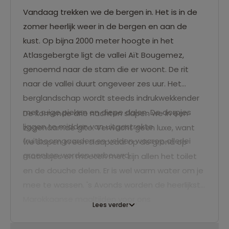
Vandaag trekken we de bergen in. Het is in de
zomer heerlijk weer in de bergen en aan de
kust. Op bijna 2000 meter hoogte in het
Atlasgebergte ligt de vallei Aït Bougemez,
genoemd naar de stam die er woont. De rit
naar de vallei duurt ongeveer zes uur. Het
berglandschap wordt steeds indrukwekkender
met ruige pieken en diepe dalen. De dorpjes
De komende drie nachten slapen we in een
liggen te midden van uitgestrekte
zogenaamde gite. Verwacht geen luxe, want
fruitboomgaarden en velden waarop allerlei
we slapen in een slaapzaal op de grond op
groenten worden verbouwd.
matrasjes en moeten met zijn allen het toilet
en de douche delen. Er is wel warm water om je
mee te wassen. 's Avonds worden de heerlijkste
Marokkaanse maaltijden voor ons
Lees verder
klaargemaakt. Dat wordt smullen! Na het eten
is er tijd voor een spelletje (neem je kaarten