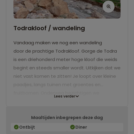
Todrakloof / wandeling
Vandaag maken we nog een wandeling
door de prachtige Todrakloof. Gorge de Todra
is een driehonderd meter hoge kloof die weids
begint en steeds smaller wordt. Uitkijken dat we
niet vast komen te zitten! Je loopt over kleine
paadjes, langs tuinen met groentes en
fruitbomen. Onderweg bezichtigen we
Lees verder
eeuwenoude lemen dorpjes en kasbah's. We
overnachten weer in ons hotel vlakbij de
Maaltijden inbegrepen deze dag
Todrakloof.
Ontbijt
Diner