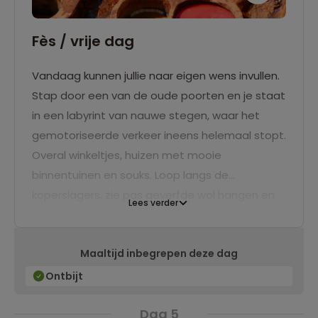
Fès / vrije dag
Vandaag kunnen jullie naar eigen wens invullen.
Stap door een van de oude poorten en je staat
in een labyrint van nauwe stegen, waar het
gemotoriseerde verkeer ineens helemaal stopt.
Overal winkeltjes, huizen met mooie
binnentuinen en souks. Loop langs de
koperslagers, zie pas geverfde wol hangen en
Lees verder
ruik het leer dat gelooid wordt. Ezels, schorre
stemmen, kleurige gewaden, af en toe de geur
Maaltijd inbegrepen deze dag
van munt. De sfeer hier kun je nergens mee
vergelijken!
Ontbijt
Dag 5