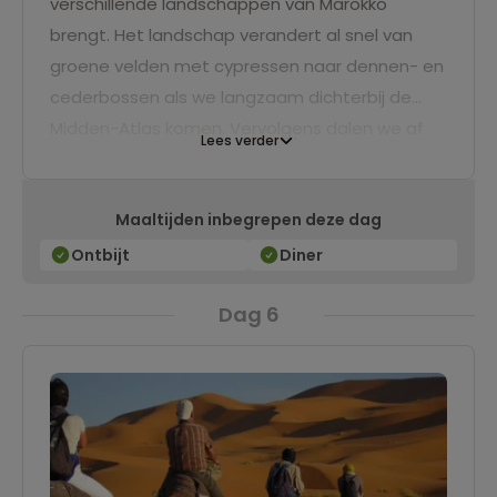
verschillende landschappen van Marokko
brengt. Het landschap verandert al snel van
groene velden met cypressen naar dennen- en
cederbossen als we langzaam dichterbij de
Midden-Atlas komen. Vervolgens dalen we af
Lees verder
naar een woestijnachtig plateau waar we de
overnachting zullen maken. In de verte zie je de
Maaltijden inbegrepen deze dag
met sneeuw bedekte toppen van de Hoge
Atlas. Aan de voet van deze bergen kunnen we
Ontbijt
Diner
wel wat verfrissing gebruiken, dus spring maar
Dag 6
gauw het water in.