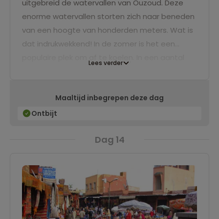
uitgebreid de watervallen van Ouzoud. Deze
enorme watervallen storten zich naar beneden
van een hoogte van honderden meters. Wat is
dat indrukwekkend! In de zomer is het een
populaire plek om af te koelen. In een aantal
Lees verder
poelen aan de voet van de waterval kun je
zwemmen, maar je kunt ook een eind wandelen
Maaltijd inbegrepen deze dag
met een lokale gids. We rijden vervolgens in
ongeveer drie uur naar Marrakech, waar het ook
Ontbijt
wel weer eens fijn is om een hotel met
Dag 14
zwembad te hebben.