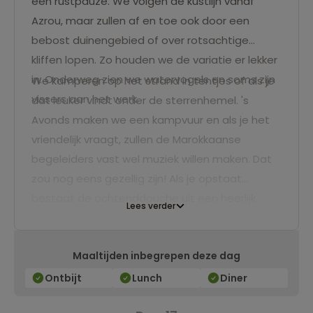
een rustpauze. We volgen de kustlijn vanaf
Azrou, maar zullen af en toe ook door een
bebost duinengebied of over rotsachtige
kliffen lopen. Zo houden we de variatie er lekker
in. Onderweg zien we watervogels en soms zijn
We kamperen op het strand in tentjes of als je
vissers aan het werk.
dat leuker vindt onder de sterrenhemel. 's
Avonds maken we een kampvuur en als je het
vriendelijk vraagt, zullen de Marokkaanse
begeleiders vast wel muziek willen maken. Dat
zou nog eens gezellig zijn! Als je opstaat
bestaat de ochtenddouche uit een heerlijk
Lees verder
verfrissende duik in zee.
Maaltijden inbegrepen deze dag
Ontbijt
Lunch
Diner