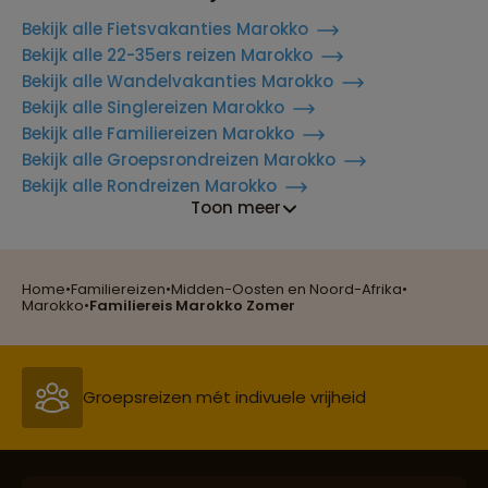
Bekijk alle Fietsvakanties Marokko
Bekijk alle 22-35ers reizen Marokko
Bekijk alle Wandelvakanties Marokko
Bekijk alle Singlereizen Marokko
Bekijk alle Familiereizen Marokko
Bekijk alle Groepsrondreizen Marokko
Bekijk alle Rondreizen Marokko
Toon meer
Home
•
Familiereizen
•
Midden-Oosten en Noord-Afrika
•
Reizen met oog voor mens, cultuur en milieu
Marokko
•
Familiereis Marokko Zomer
Groepsreizen mét indivuele vrijheid