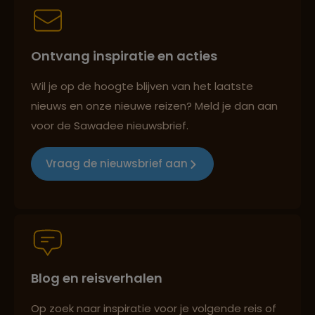
Persoonlijk en deskundig reisadvies
Ontvang inspiratie en acties
Best beoordeelde reisroutes
Wil je op de hoogte blijven van het laatste
nieuws en onze nieuwe reizen? Meld je dan aan
voor de Sawadee nieuwsbrief.
Reizen met oog voor mens, cultuur en milieu
Vraag de nieuwsbrief aan
Groepsreizen mét indivuele vrijheid
Blog en reisverhalen
Persoonlijk en deskundig reisadvies
Op zoek naar inspiratie voor je volgende reis of