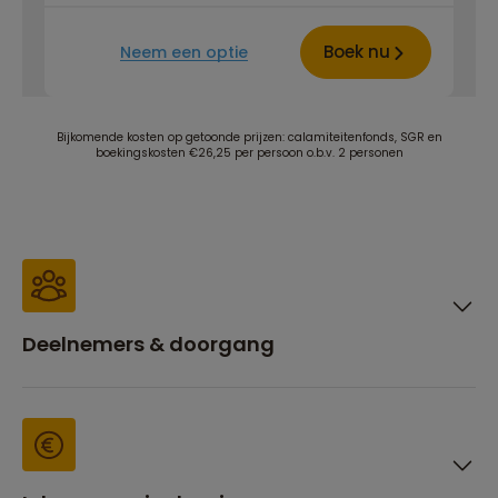
Boek nu
Neem een optie
Bijkomende kosten op getoonde prijzen: calamiteitenfonds, SGR en
boekingskosten €26,25 per persoon o.b.v. 2 personen
Deelnemers & doorgang