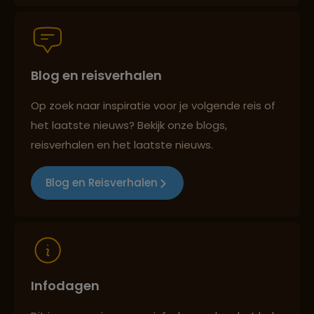
Groepsreizen mét indivuele vrijheid
Blog en reisverhalen
Persoonlijk en deskundig reisadvies
Op zoek naar inspiratie voor je volgende reis of
het laatste nieuws? Bekijk onze blogs,
Best beoordeelde reisroutes
reisverhalen en het laatste nieuws.
Blog en Reisverhalen
Reizen met oog voor mens, cultuur en milieu
Infodagen