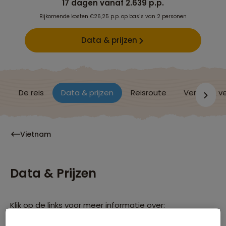
17 dagen vanaf 2.639 p.p.
Bijkomende kosten €26,25 p.p. op basis van 2 personen
Data & prijzen
De reis
Data & prijzen
Reisroute
Verblijf & v
Vietnam
Data & Prijzen
Klik op de links voor meer informatie over: