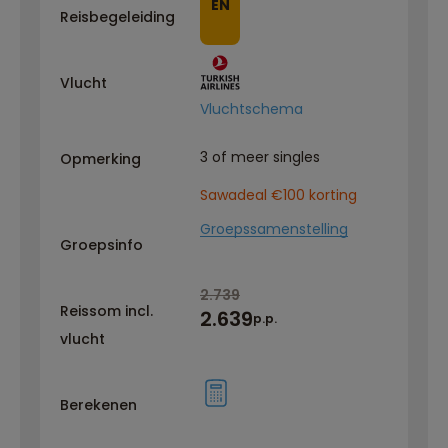
EN
Reisbegeleiding
Vlucht
Vluchtschema
3 of meer singles
Opmerking
Sawadeal €100 korting
Groepssamenstelling
Groepsinfo
2.739
Reissom incl.
2.639
p.p.
vlucht
Berekenen