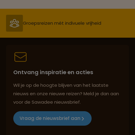
Groepsreizen mét indivuele vrijheid
Persoonlijk en deskundig reisadvies
Ontvang inspiratie en acties
Best beoordeelde reisroutes
Wil je op de hoogte blijven van het laatste
nieuws en onze nieuwe reizen? Meld je dan aan
voor de Sawadee nieuwsbrief.
Reizen met oog voor mens, cultuur en milieu
Vraag de nieuwsbrief aan