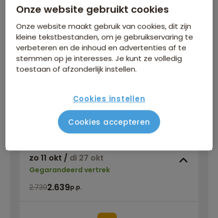
Inbegrepen in de reissom
Onze website gebruikt cookies
Bijkomende kosten
Onze website maakt gebruik van cookies, dit zijn
kleine tekstbestanden, om je gebruikservaring te
verbeteren en de inhoud en advertenties af te
INFORMATIEDAG
stemmen op je interesses. Je kunt ze volledig
toestaan of afzonderlijk instellen.
Zaterdag 5 september
, Natlab in Eindhoven
Cookies instellen
Meer informatie
Meld je gratis aan!
Cookies accepteren
zo 11 okt
/
di 27 okt
Gegarandeerd vertrek
2.639
2.739
p.p.