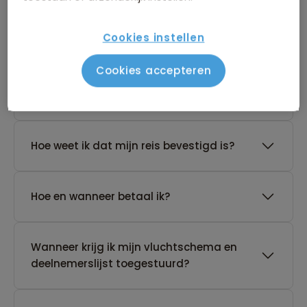
De reis van mijn keuze heeft nog geen
Cookies instellen
gegarandeerd vertrek. Wat nu?
Cookies accepteren
Waar vind ik de boekingsvoorwaarden?
Hoe weet ik dat mijn reis bevestigd is?
Hoe en wanneer betaal ik?
Wanneer krijg ik mijn vluchtschema en
deelnemerslijst toegestuurd?