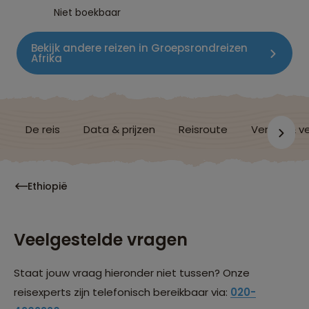
Niet boekbaar
Bekijk andere reizen in Groepsrondreizen
Afrika
De reis
Data & prijzen
Reisroute
Verblijf & v
Ethiopië
Veelgestelde vragen
Staat jouw vraag hieronder niet tussen? Onze
reisexperts zijn telefonisch bereikbaar via:
020-