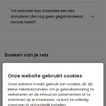
Tot wanneer kan Sawadee een reis
annuleren die nog geen gegarandeerd
vertrek heeft?
Boeken van je reis
Wanneer kan ik het beste een reis
boeken?
Onze website gebruikt cookies
Onze website maakt gebruik van cookies, dit zijn
kleine tekstbestanden, om je gebruikservaring te
Kan ik ook eerst een optie nemen op een
verbeteren en de inhoud en advertenties af te
reis?
stemmen op je interesses. Je kunt ze volledig
toestaan of afzonderlijk instellen.