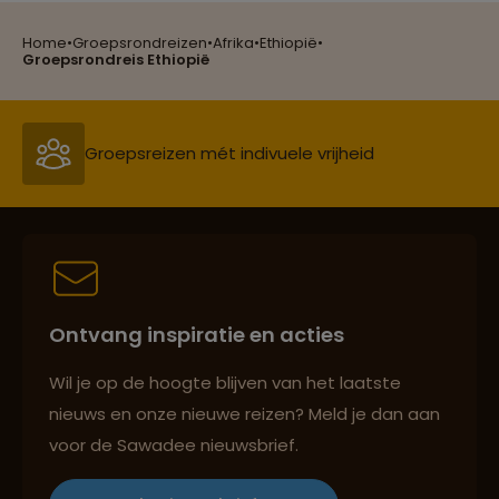
Home
•
Groepsrondreizen
•
Afrika
•
Ethiopië
•
Groepsreizen mét indivuele vrijheid
Groepsrondreis Ethiopië
Persoonlijk en deskundig reisadvies
Best beoordeelde reisroutes
Ontvang inspiratie en acties
Reizen met oog voor mens, cultuur en milieu
Wil je op de hoogte blijven van het laatste
nieuws en onze nieuwe reizen? Meld je dan aan
voor de Sawadee nieuwsbrief.
Groepsreizen mét indivuele vrijheid