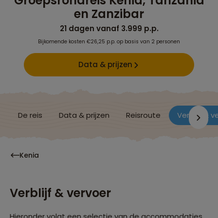
Groepsrondreis Kenia, Tanzania
en Zanzibar
21 dagen vanaf 3.999 p.p.
Bijkomende kosten €26,25 p.p. op basis van 2 personen
Data & prijzen
De reis
Data & prijzen
Reisroute
Verblijf & v
Kenia
Verblijf & vervoer
Hieronder volgt een selectie van de accommodaties