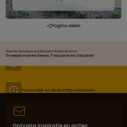
Reizen met oog voor mens, cultuur en milieu
Pagina delen
Home
•
Groepsrondreizen
•
Afrika
•
Kenia
•
Groepsreizen mét indivuele vrijheid
Groepsrondreis Kenia, Tanzania en Zanzibar
Persoonlijk en deskundig reisadvies
Best beoordeelde reisroutes
Ontvang inspiratie en acties