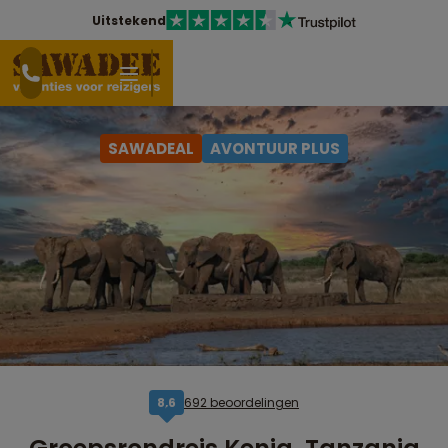
Uitstekend
SAWADEAL
AVONTUUR PLUS
692 beoordelingen
8,6