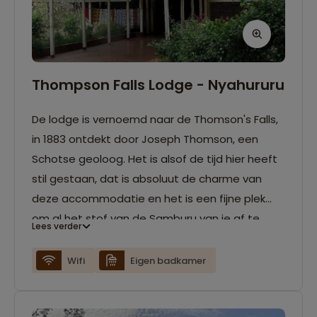
Thompson Falls Lodge - Nyahururu
De lodge is vernoemd naar de Thomson's Falls,
in 1883 ontdekt door Joseph Thomson, een
Schotse geoloog. Het is alsof de tijd hier heeft
stil gestaan, dat is absoluut de charme van
deze accommodatie en het is een fijne plek
om al het stof van de Samburu van je af te
Lees verder
spoelen. In de lobby van het hotel is er wifi
aanwezig. Vanuit de lodge heb je op
Wifi
Eigen badkamer
loopafstand direct toegang tot de
indrukwekkende Thomson´s Falls.