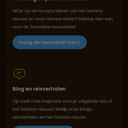
Reizen met oog voor mens, cultuur en milieu
Wil je op de hoogte blijven van het laatste
nieuws en onze nieuwe reizen? Meld je dan aan
voor de Sawadee nieuwsbrief.
Groepsreizen mét indivuele vrijheid
Vraag de nieuwsbrief aan
Persoonlijk en deskundig reisadvies
Blog en reisverhalen
Best beoordeelde reisroutes
Op zoek naar inspiratie voor je volgende reis of
het laatste nieuws? Bekijk onze blogs,
Reizen met oog voor mens, cultuur en milieu
reisverhalen en het laatste nieuws.