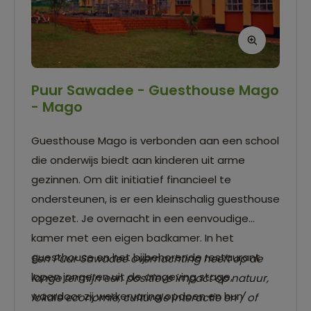
Puur Sawadee - Guesthouse Mago
- Mago
Guesthouse Mago is verbonden aan een school
die onderwijs biedt aan kinderen uit arme
gezinnen. Om dit initiatief financieel te
ondersteunen, is er een kleinschalig guesthouse
opgezet. Je overnacht in een eenvoudige
kamer met een eigen badkamer. In het
guesthouse en het bijbehorende restaurant
Een Puur Sawadee overnachting heeft op de
lopen jongeren uit de omgeving stage,
lange termijn een positieve impact op natuur,
waardoor zij werkervaring opdoen en hun
lokale economie, culturele interactie en / of