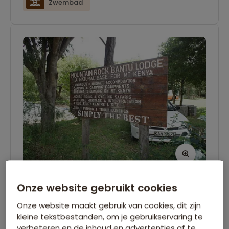
Zwembad
Onze website gebruikt cookies
Bantu Mountain Lodge - Mount
Kenya
Onze website maakt gebruik van cookies, dit zijn
kleine tekstbestanden, om je gebruikservaring te
Bantu Mountain Lodge is gelegen in het
verbeteren en de inhoud en advertenties af te