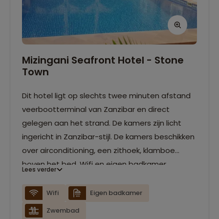
Mizingani Seafront Hotel - Stone
Town
Dit hotel ligt op slechts twee minuten afstand
veerbootterminal van Zanzibar en direct
gelegen aan het strand. De kamers zijn licht
ingericht in Zanzibar-stijl. De kamers beschikken
over airconditioning, een zithoek, klamboe
boven het bed, Wifi en eigen badkamer.
Lees verder
Daarnaast beschikt het hotel over een
restaurant die gerechten van een à-la-
Wifi
Eigen badkamer
cartemenu serveert en een buffet. Je kan
Zwembad
zowel ontspannen op het terras, in het