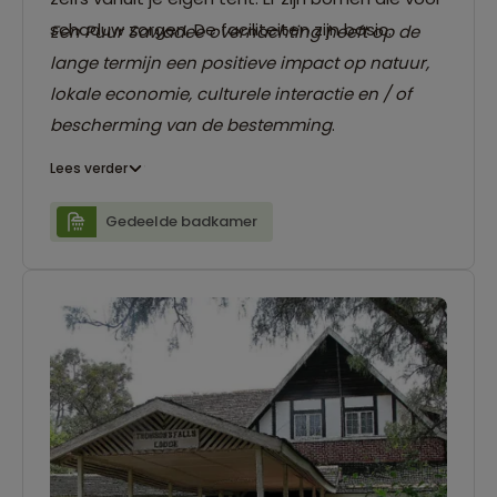
schaduw zorgen. De faciliteiten zijn basic.
Een Puur Sawadee overnachting heeft op de
lange termijn een positieve impact op natuur,
lokale economie, culturele interactie en / of
bescherming van de bestemming
.
Lees verder
Gedeelde badkamer