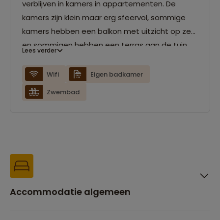
verblijven in kamers in appartementen. De
kamers zijn klein maar erg sfeervol, sommige
kamers hebben een balkon met uitzicht op zee
en sommigen hebben een terras aan de tuin.
Lees verder
Hier gaan jullie je zeker niet vervelen! Relax in
een hangmat of op een ligbed aan het
Wifi
Eigen badkamer
zwembad, neem een duik of speel een
Zwembad
spelletje. Van zulke activiteiten krijgt iedereen
trek, ga naar het restaurant en bestel een
heerlijk lokaal of internationaal diner. Hierna is
het tijd om naar het dakterras te gaan, ga
lekker zitten in de schommelstoel en geniet van
het adembenemende uitzicht. De kamers
hebben airconditioning en Wifi.
Accommodatie algemeen