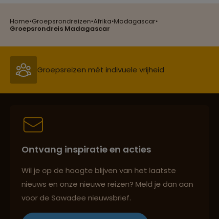
Home
•
Groepsrondreizen
•
Afrika
•
Madagascar
•
Reizen met oog voor mens, cultuur en milieu
Groepsrondreis Madagascar
Groepsreizen mét indivuele vrijheid
Reiszekerheid met Sawadee
Ontvang inspiratie en acties
Persoonlijk en deskundig reisadvies
Wil je op de hoogte blijven van het laatste
nieuws en onze nieuwe reizen? Meld je dan aan
voor de Sawadee nieuwsbrief.
Reizen met oog voor mens, cultuur en milieu