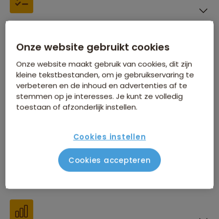
Inbegrepen in de reissom
Onze website gebruikt cookies
Onze website maakt gebruik van cookies, dit zijn
kleine tekstbestanden, om je gebruikservaring te
verbeteren en de inhoud en advertenties af te
Financiën
stemmen op je interesses. Je kunt ze volledig
toestaan of afzonderlijk instellen.
Cookies instellen
Cookies accepteren
Beste reistijd