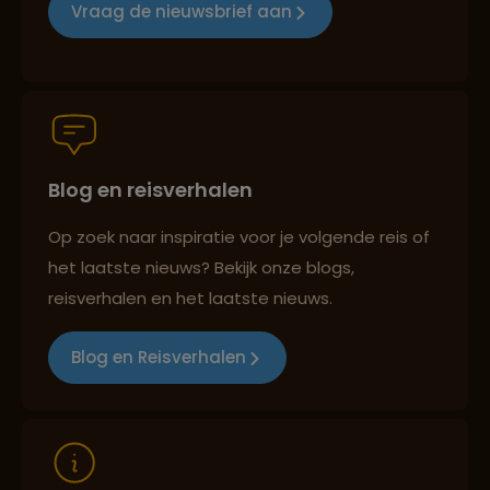
Vraag de nieuwsbrief aan
Groepsreizen mét indivuele vrijheid
Blog en reisverhalen
Reiszekerheid met Sawadee
Op zoek naar inspiratie voor je volgende reis of
het laatste nieuws? Bekijk onze blogs,
Persoonlijk en deskundig reisadvies
reisverhalen en het laatste nieuws.
Blog en Reisverhalen
Reizen met oog voor mens, cultuur en milieu