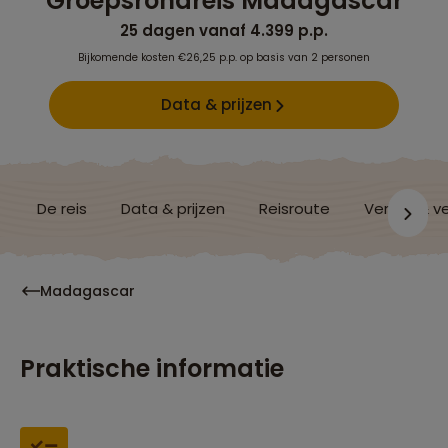
Groepsrondreis Madagascar
25 dagen vanaf 4.399 p.p.
Bijkomende kosten €26,25 p.p. op basis van 2 personen
Data & prijzen
De reis
Data & prijzen
Reisroute
Verblijf & v
Madagascar
Praktische informatie