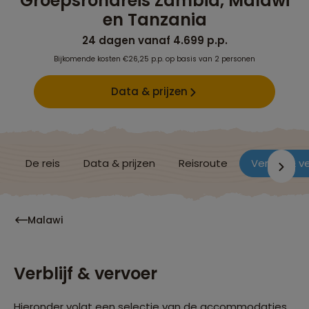
Groepsrondreis Zambia, Malawi
en Tanzania
24 dagen vanaf 4.699 p.p.
Bijkomende kosten €26,25 p.p. op basis van 2 personen
Data & prijzen
De reis
Data & prijzen
Reisroute
Verblijf & v
Malawi
Verblijf & vervoer
Hieronder volgt een selectie van de accommodaties