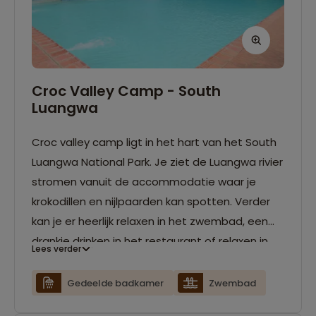
Croc Valley Camp - South
Luangwa
Croc valley camp ligt in het hart van het South
Luangwa National Park. Je ziet de Luangwa rivier
stromen vanuit de accommodatie waar je
krokodillen en nijlpaarden kan spotten. Verder
kan je er heerlijk relaxen in het zwembad, een
drankje drinken in het restaurant of relaxen in
Lees verder
één van de hangmatten. De faciliteiten zijn
gedeeld waar je een warme douche kunt
Gedeelde badkamer
Zwembad
nemen.