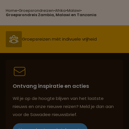
Home
•
Groepsrondreizen
•
Afrika
•
Malawi
•
Groepsreizen mét indivuele vrijheid
Groepsrondreis Zambia, Malawi en Tanzania
Persoonlijk en deskundig reisadvies
Best beoordeelde reisroutes
Ontvang inspiratie en acties
Reizen met oog voor mens, cultuur en milieu
Wil je op de hoogte blijven van het laatste
nieuws en onze nieuwe reizen? Meld je dan aan
voor de Sawadee nieuwsbrief.
Groepsreizen mét indivuele vrijheid