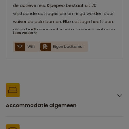
de actieve reis. Kipepeo bestaat uit 20
vrijstaande cottages die omringd worden door
wuivende palmbomen. Elke cottage heeft een
eigen badkamer met warm stromend water en
Lees verder
een balkon.
Wifi
Eigen badkamer
Accommodatie algemeen