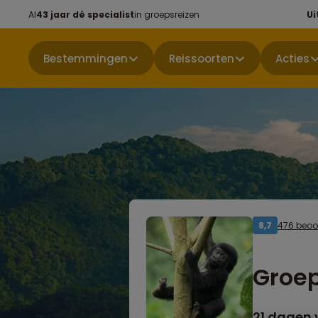
Al
43 jaar dé specialist
in groepsreizen
Ui
Bestemmingen
Reissoorten
Acties
476 beoo
8,7
Groe
21 dagen v