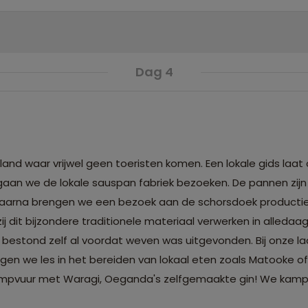
Dag 4
eland waar vrijwel geen toeristen komen. Een lokale gids laat
gaan we de lokale sauspan fabriek bezoeken. De pannen zijn 
Daarna brengen we een bezoek aan de schorsdoek producti
ij dit bijzondere traditionele materiaal verwerken in alledaag
stond zelf al voordat weven was uitgevonden. Bij onze la
gen we les in het bereiden van lokaal eten zoals Matooke of
 kampvuur met Waragi, Oeganda's zelfgemaakte gin! We kam