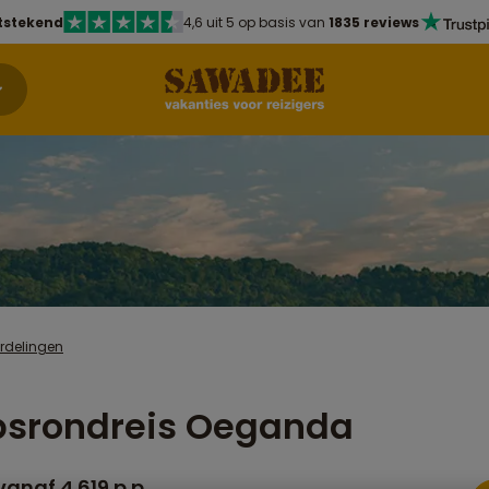
tstekend
4,6 uit 5 op basis van
1835 reviews
rdelingen
psrondreis Oeganda
anaf 4.619 p.p.