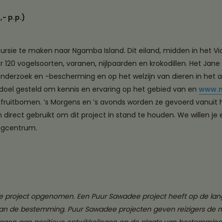
- p.p.)
rsie te maken naar Ngamba Island. Dit eiland, midden in het Vi
der 120 vogelsoorten, varanen, nijlpaarden en krokodillen. Het Ja
ronderzoek en -bescherming en op het welzijn van dieren in het
 doel gesteld om kennis en ervaring op het gebied van en
www.n
 fruitbomen. ’s Morgens en ’s avonds worden ze gevoerd vanuit
rect gebruikt om dit project in stand te houden. We willen je e
angcentrum.
 project opgenomen. Een Puur Sawadee project heeft op de lange
 van de bestemming. Puur Sawadee projecten geven reizigers de 