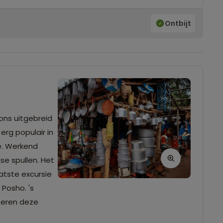
Ontbijt
 ons uitgebreid
erg populair in
e. Werkend
se spullen. Het
atste excursie
 Posho. 's
peren deze