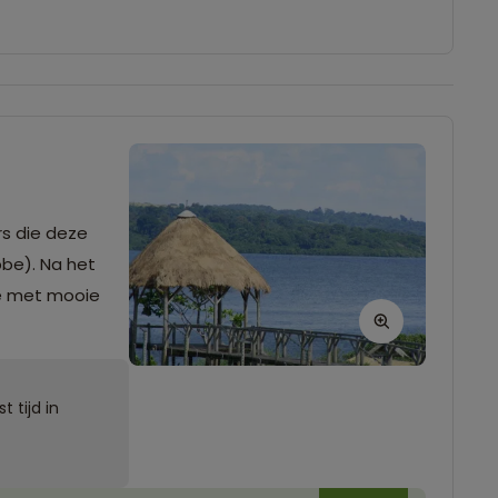
rs die deze
bbe). Na het
ie met mooie
 tijd in