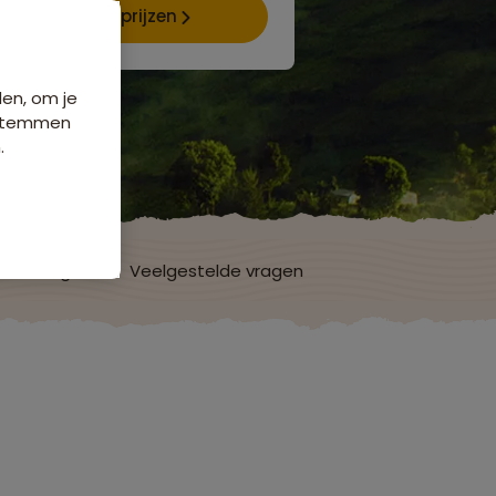
Data & prijzen
den, om je
e stemmen
.
ordelingen
Veelgestelde vragen