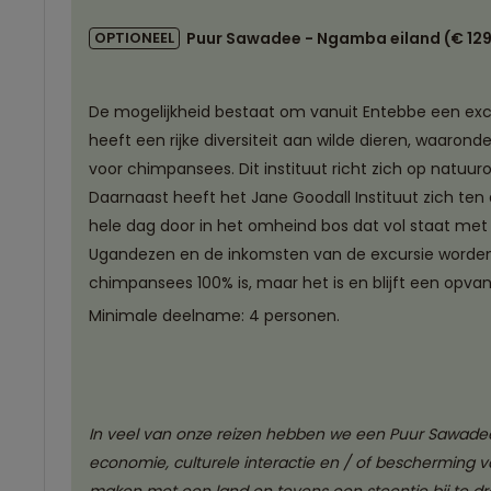
OPTIONEEL
Puur Sawadee - Ngamba eiland (€ 129,
De mogelijkheid bestaat om vanuit Entebbe een excu
heeft een rijke diversiteit aan wilde dieren, waaron
voor chimpansees. Dit instituut richt zich op natuu
Daarnaast heeft het Jane Goodall Instituut zich ten
hele dag door in het omheind bos dat vol staat met
Ugandezen en de inkomsten van de excursie worden di
chimpansees 100% is, maar het is en blijft een opv
Minimale deelname: 4 personen.
In veel van onze reizen hebben we een Puur Sawadee
economie, culturele interactie en / of bescherming