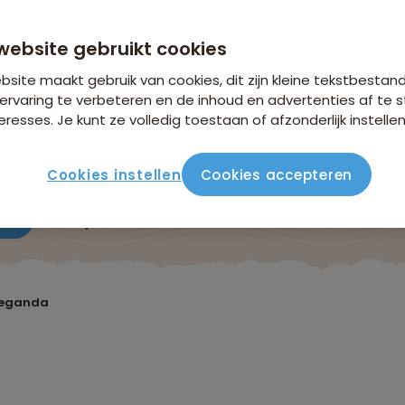
n €26,25 p.p. op basis van 2 personen
website gebruikt cookies
site maakt gebruik van cookies, dit zijn kleine tekstbestan
ervaring te verbeteren en de inhoud en advertenties af t
eresses. Je kunt ze volledig toestaan of afzonderlijk instellen
Cookies instellen
Cookies accepteren
ute
Verblijf & vervoer
Vluchtinfo
Praktisch
Beo
Oeganda