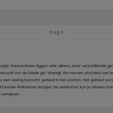
Dag 5
rpje. Daaromheen liggen vele akkers, waar verschillende ge
t gestookt tot de lokale gin: Waragi. We nemen afscheid va
alls is een weinig bezocht gebied in het oosten. Het gebied w
pittoreske Afrikaanse dorpjes. Na aankomst kun je relaxen met
erblijven.