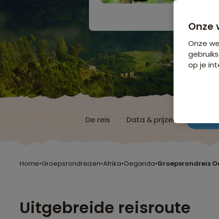
Bijkomende koste
Onze 
Onze web
gebruiks
op je int
De reis
Data & prijzen
Reisro
Home
•
Groepsrondreizen
•
Afrika
•
Oeganda
•
Groepsrondreis 
Uitgebreide reisroute