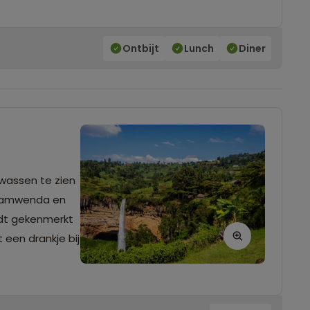
Ontbijt
Lunch
Diner
wassen te zien
n Namwenda en
ordt gekenmerkt
 een drankje bij