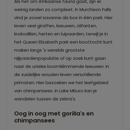
Als het om Afrikaanse fauna gaat, zijn er
weinig landen zo compleet. In Murchison Falls
vind je zowel savanne als bos in één park. Hier
leven veel giraffen, leeuwen, olifanten,
krokodillen, herten en luipaarden, terwijl je in
het Queen Elizabeth park een boottocht kunt
maken langs 's werelds grootste
nijlpaardenpopulatie of op zoek kunt gaan
naar de unieke boomklimmende leeuwen. In
de zuidelijke wouden leven verschillende
primaten. Hier bezoeken we het leefgebied
van chimpansees. In Lake Mburo kan je
wandelen tussen de zebra's.
Oog in oog met gorilla's en
chimpansees