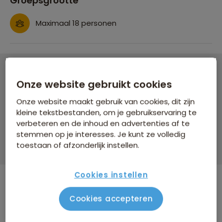
Groepsgrootte
Maximaal 18 personen
Groepsrondreis Oeganda
Onze website gebruikt cookies
Onze website maakt gebruik van cookies, dit zijn
21 dagen vanaf 4.619 p.p.
kleine tekstbestanden, om je gebruikservaring te
Bijkomende kosten €26,25 p.p. op basis van 2 personen
verbeteren en de inhoud en advertenties af te
stemmen op je interesses. Je kunt ze volledig
Data & prijzen
toestaan of afzonderlijk instellen.
Cookies instellen
Cookies accepteren
WINTERVOORDEEL