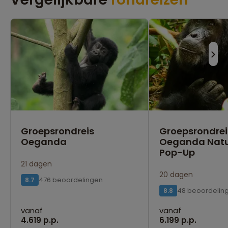
Groepsrondreis
Groepsrondrei
Oeganda
Oeganda Natu
Pop-Up
21 dagen
20 dagen
476 beoordelingen
8.7
48 beoordelin
8.8
vanaf
vanaf
4.619 p.p.
6.199 p.p.