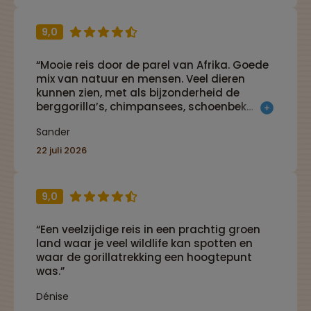
9,0
“Mooie reis door de parel van Afrika. Goede
mix van natuur en mensen. Veel dieren
kunnen zien, met als bijzonderheid de
berggorilla’s, chimpansees, schoenbek
ooievaar, luipaarden en leeuwen. Ook veel
Sander
vogels.”
22 juli 2026
9,0
“Een veelzijdige reis in een prachtig groen
land waar je veel wildlife kan spotten en
waar de gorillatrekking een hoogtepunt
was.”
Dénise