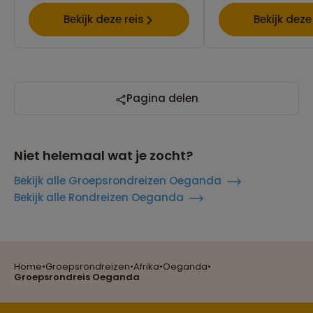
Bekijk deze reis
Bekijk deze
Pagina delen
Niet helemaal wat je zocht?
Bekijk alle Groepsrondreizen Oeganda
Bekijk alle Rondreizen Oeganda
Reizen met oog voor mens, cultuur en milieu
Home
•
Groepsrondreizen
•
Afrika
•
Oeganda
•
Groepsreizen mét indivuele vrijheid
Groepsrondreis Oeganda