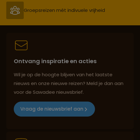
Persoonlijk en deskundig reisadvies
Best beoordeelde reisroutes
Ontvang inspiratie en acties
Reizen met oog voor mens, cultuur en milieu
Wil je op de hoogte blijven van het laatste
nieuws en onze nieuwe reizen? Meld je dan aan
voor de Sawadee nieuwsbrief.
Groepsreizen mét indivuele vrijheid
Vraag de nieuwsbrief aan
Persoonlijk en deskundig reisadvies