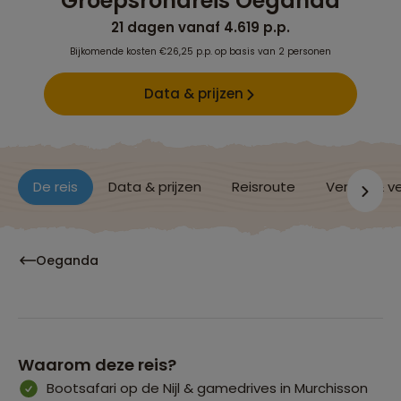
Groepsrondreis Oeganda
21 dagen vanaf 4.619 p.p.
Bijkomende kosten €26,25 p.p. op basis van 2 personen
Data & prijzen
De reis
Data & prijzen
Reisroute
Verblijf & v
Oeganda
Waarom deze reis?
Bootsafari op de Nijl & gamedrives in Murchisson