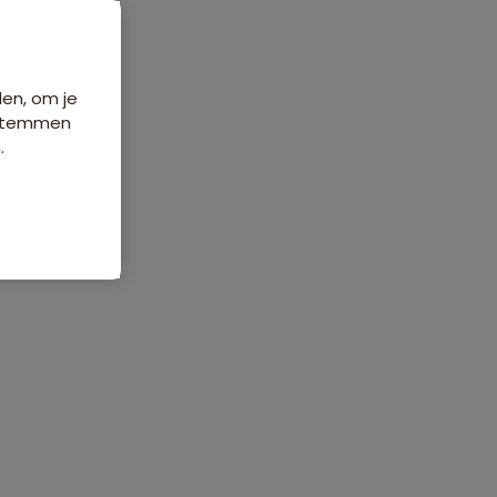
Data & prijzen
den, om je
e stemmen
.
ordelingen
Veelgestelde vragen
476 beoordelingen
8,7