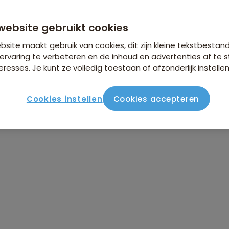
n €26,25 p.p. op basis van 2 personen
website gebruikt cookies
site maakt gebruik van cookies, dit zijn kleine tekstbestan
ervaring te verbeteren en de inhoud en advertenties af t
eresses. Je kunt ze volledig toestaan of afzonderlijk instellen
Cookies instellen
Cookies accepteren
ute
Verblijf & vervoer
Vluchtinfo
Praktisch
Beo
Oeganda