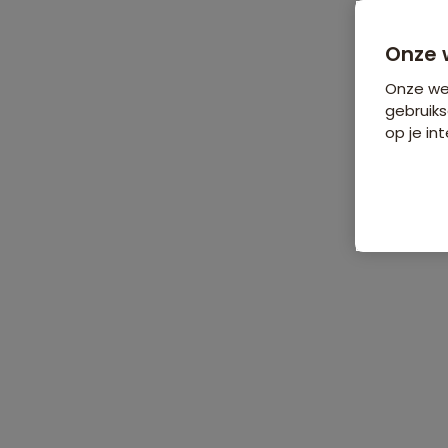
Bijkomende koste
Onze 
Onze web
gebruiks
op je int
De reis
Data & prijzen
Reisro
Home
•
Groepsrondreizen
•
Afrika
•
Oeganda
•
Groepsrondreis 
Groepsrondreis Oeganda