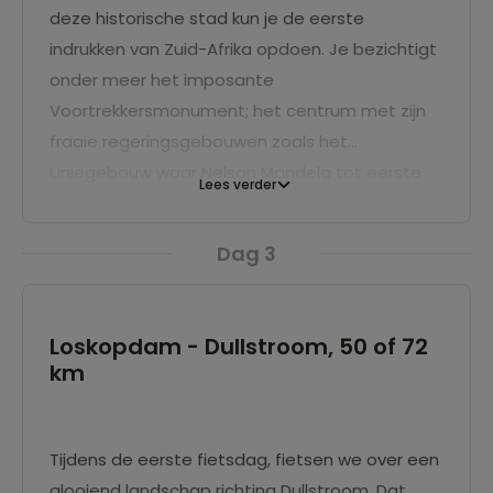
deze historische stad kun je de eerste
indrukken van Zuid-Afrika opdoen. Je bezichtigt
onder meer het imposante
Voortrekkersmonument; het centrum met zijn
fraaie regeringsgebouwen zoals het
Uniegebouw waar Nelson Mandela tot eerste
Lees verder
zwarte president van Zuid-Afrika werd
ingehuldigd, maar je krijgt ook een indruk van de
Dag 3
Boerenrepubliek van destijds, in het Kruger
Museum. Na de rondleiding rijden we naar
Loskopdam, zo’n 230 kilometer richting het
Loskopdam - Dullstroom, 50 of 72
oosten. Het meer wordt omringt door de
km
prachtige Waterberg bergketen en een
natuurgebied waar witte neushoorns,
luipaarden, krokodillen en ijlpaarden leven. We
Tijdens de eerste fietsdag, fietsen we over een
overnachten in een resort gelegen aan het
glooiend landschap richting Dullstroom. Dat