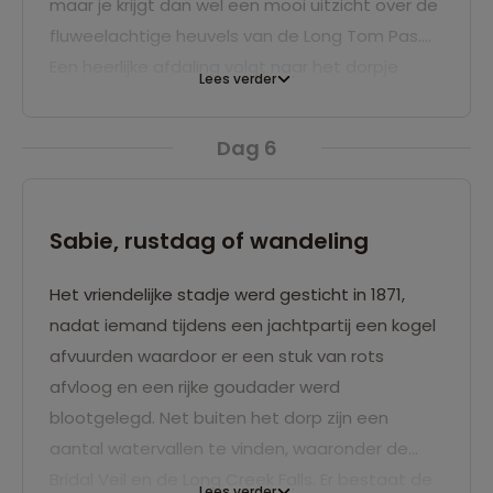
maar je krijgt dan wel een mooi uitzicht over de
fluweelachtige heuvels van de Long Tom Pas.
Een heerlijke afdaling volgt naar het dorpje
Lees verder
Sabie. Overnachting aan de Sabierivier, waar
nijlpaarden nog steeds in het wild voorkomen.
Dag 6
Sabie, rustdag of wandeling
Het vriendelijke stadje werd gesticht in 1871,
nadat iemand tijdens een jachtpartij een kogel
afvuurden waardoor er een stuk van rots
afvloog en een rijke goudader werd
blootgelegd. Net buiten het dorp zijn een
aantal watervallen te vinden, waaronder de
Bridal Veil en de Long Creek Falls. Er bestaat de
Lees verder