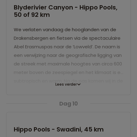
is een van de spectaculairste natuurwonderen
Blyderivier Canyon - Hippo Pools,
van Zuid-Afrika: Blyderivier Canyon
50 of 92 km
natuurreservaat. Je overnacht in dit
natuurgebied.
We verlaten vandaag de hooglanden van de
Drakensbergen en fietsen via de spectaculaire
Abel Erasmuspas naar de ‘Lowveld’. De naam is
een verwijzing naar de geografische ligging van
de streek met maximale hoogtes van circa 600
meter boven de zeespiegel en het klimaat is er
subtropisch en warm. Na de pas komen wij in de
Lees verder
Vallei van de Olifanten. In de vorige eeuw
zwierven hier vele van deze machtige dieren
Dag 10
rond. Nu zijn er de citrusboomgaarden en
mijnen waar onder meer edelmetalen en -
stenen worden gedolven. De olifanten komen
Hippo Pools - Swadini, 45 km
nog voor in de natuurgebieden die hier liggen