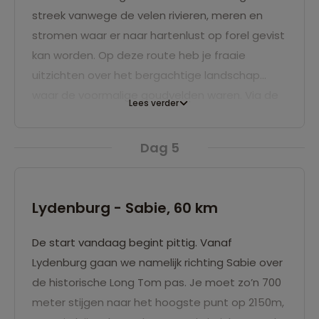
streek vanwege de velen rivieren, meren en
stromen waar er naar hartenlust op forel gevist
kan worden. Op deze route heb je fraaie
uitzichten over het bergachtige landschap
waar de voormalige goudvelden waren. Via de
Lees verder
glooiende heuvels kom je in het stadje
Lydenburg. Je overnacht aan de rand van dit
Dag 5
stadje.
Lydenburg - Sabie, 60 km
De start vandaag begint pittig. Vanaf
Lydenburg gaan we namelijk richting Sabie over
de historische Long Tom pas. Je moet zo’n 700
meter stijgen naar het hoogste punt op 2150m,