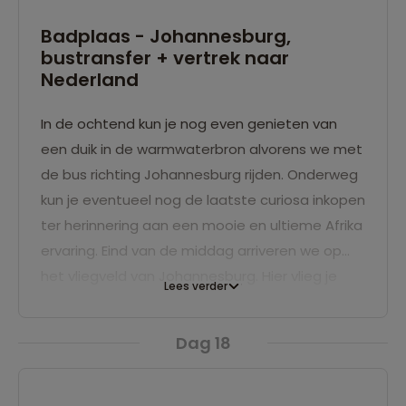
Badplaas - Johannesburg,
bustransfer + vertrek naar
Nederland
In de ochtend kun je nog even genieten van
een duik in de warmwaterbron alvorens we met
de bus richting Johannesburg rijden. Onderweg
kun je eventueel nog de laatste curiosa inkopen
ter herinnering aan een mooie en ultieme Afrika
ervaring. Eind van de middag arriveren we op
het vliegveld van Johannesburg. Hier vlieg je
Lees verder
terug naar Nederland.
Dag 18