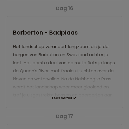
vallei. Eenmaal over de top daal je heerlijk af
Dag 16
naar Barbeton. Een leuk goudstadje in de
Kaapse Vallei. De overnachting is hier in huisjes.
Barberton - Badplaas
Het landschap verandert langzaam als je de
bergen van Barbeton en Swaziland achter je
laat. Het eerste deel van de route fiets je langs
de Queen’s River, met fraaie uitzichten over de
kloven en watervallen. Na de Nelshoogte Pass
wordt het landschap weer meer glooiend en
tref je uitgestrekte bossen en boerderijen aan.
Lees verder
We overnachten in Badplaas aan de
Seekoeispruit op een camping met een
Dag 17
warmwaterbron. In de oudheid was deze bron
al bekend om zijn helende krachten.