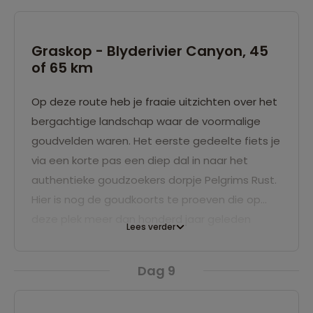
Graskop - Blyderivier Canyon, 45
of 65 km
Op deze route heb je fraaie uitzichten over het
bergachtige landschap waar de voormalige
goudvelden waren. Het eerste gedeelte fiets je
via een korte pas een diep dal in naar het
authentieke goudzoekers dorpje Pelgrims Rust.
Hier is nog de goudkoorts te proeven die op
deze plek meer dan honderd jaar geleden
Lees verder
woedde. Daarna fiets je over een pad tussen
de bergen door en langs de Blyderivier. Je fietst
Dag 9
naar de wonderlijke kolkgaten bij Bourke’s Luck
en de uitzichtpunten bij de Drie Rondawels. Dit