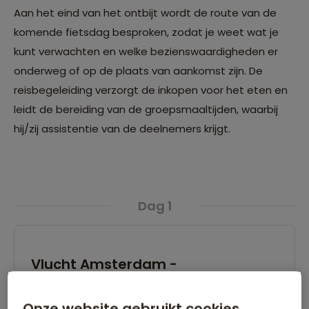
Aan het eind van het ontbijt wordt de route van de
komende fietsdag besproken, zodat je weet wat je
kunt verwachten en welke bezienswaardigheden er
onderweg of op de plaats van aankomst zijn. De
reisbegeleiding verzorgt de inkopen voor het eten en
leidt de bereiding van de groepsmaaltijden, waarbij
hij/zij assistentie van de deelnemers krijgt.
Dag 1
Vlucht Amsterdam -
Johannesburg
Onze website gebruikt cookies