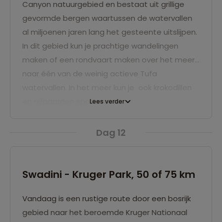
Canyon natuurgebied en bestaat uit grillige
gevormde bergen waartussen de watervallen
al miljoenen jaren lang het gesteente uitslijpen.
In dit gebied kun je prachtige wandelingen
maken of een rondvaart maken over het meer
naar één van de weinig actieve Tufa
watervallen. In het meer kun je ook krokodillen
en nijlpaarden spotten.
Lees verder
Dag 12
Swadini - Kruger Park, 50 of 75 km
Vandaag is een rustige route door een bosrijk
gebied naar het beroemde Kruger Nationaal