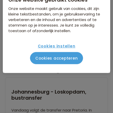
Vertrek vanaf Schiphol, Amsterdam en
Onze website maakt gebruik van cookies, dit zijn
aankomst in Johannesburg, laat in de avond. In
kleine tekstbestanden, om je gebruikservaring te
Johannesburg word je opgewacht en naar een
verbeteren en de inhoud en advertenties af te
hotel nabij het vliegveld gebracht
stemmen op je interesses. Je kunt ze volledig
toestaan of afzonderlijk instellen.
Voor meer gegevens over de vlucht verwijzen
wij naar het vluchtschema.
Cookies instellen
Lees verder
Cookies accepteren
Dag 2
Johannesburg - Loskopdam,
bustransfer
Vandaag volgt de transfer naar Pretoria. In