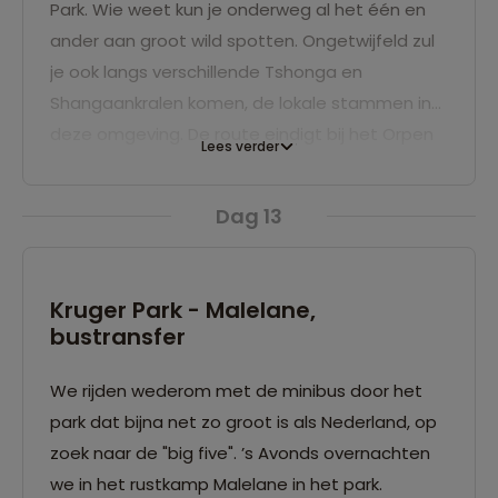
Park. Wie weet kun je onderweg al het één en
ander aan groot wild spotten. Ongetwijfeld zul
je ook langs verschillende Tshonga en
Shangaankralen komen, de lokale stammen in
deze omgeving. De route eindigt bij het Orpen
Lees verder
toegangshek van het Kruger Nationaal Park. In
de minibus rijden we door dit fantastische park
Dag 13
op zoek naar de vele wilde dieren. We
overnachten in het park. ’s Avonds kun je
eventueel een nachtrit maken om onder meer
Kruger Park - Malelane,
de leeuwen te zien die juist gedurende de
bustransfer
nacht actief zijn.
We rijden wederom met de minibus door het
park dat bijna net zo groot is als Nederland, op
zoek naar de "big five". ’s Avonds overnachten
we in het rustkamp Malelane in het park.