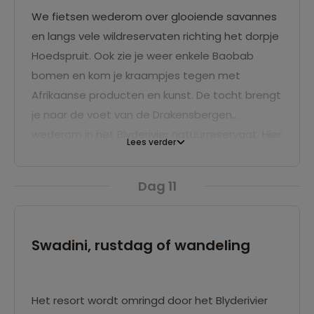
en waar je ook langs fietst. Hier en daar zul je
We fietsen wederom over glooiende savannes
op de route de reusachtige Baobab bomen
en langs vele wildreservaten richting het dorpje
zien. Aan het eind van de dag overnacht je aan
Hoedspruit. Ook zie je weer enkele Baobab
de Olifantsrivier met als speciale avondgasten
bomen en kom je kraampjes tegen met
nijlpaarden en krokodillen.
Afrikaanse producten en kunst. De tocht brengt
je naar de voet van de Drakensbergen
wederom in het Blyderivier natuurreservaat. Hier
Lees verder
overnacht je.
Dag 11
Swadini, rustdag of wandeling
Het resort wordt omringd door het Blyderivier