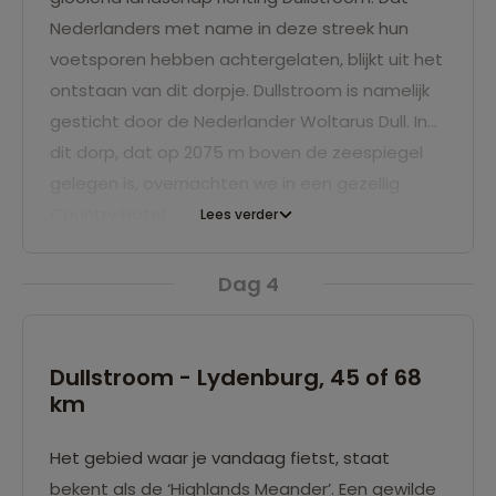
Loskopmeer.
Nederlanders met name in deze streek hun
voetsporen hebben achtergelaten, blijkt uit het
ontstaan van dit dorpje. Dullstroom is namelijk
gesticht door de Nederlander Woltarus Dull. In
dit dorp, dat op 2075 m boven de zeespiegel
gelegen is, overnachten we in een gezellig
Country Hotel.
Lees verder
Dag 4
Dullstroom - Lydenburg, 45 of 68
km
Het gebied waar je vandaag fietst, staat
bekent als de ‘Highlands Meander’. Een gewilde