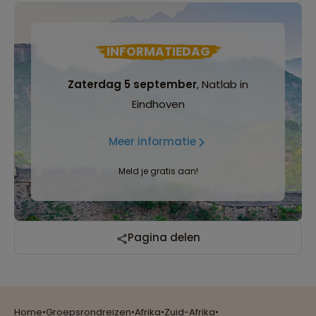
INFORMATIEDAG
Zaterdag 5 september
, Natlab in
Eindhoven
Meer informatie
Meld je gratis aan!
Pagina delen
Reizen met oog voor mens, cultuur en milieu
Home
•
Groepsrondreizen
•
Afrika
•
Zuid-Afrika
•
Groepsreizen mét indivuele vrijheid