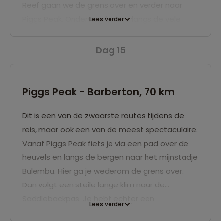
Reef gaan we de grens over en verder naar
Piggs Peak. Onderweg kom je langs de vele
Lees verder
kleine nederzettingen van de Swazi’s.
Afhankelijk van de situatie slapen we in een
Dag 15
huisjes of luxe safari tenten.
Piggs Peak - Barberton, 70 km
Dit is een van de zwaarste routes tijdens de
reis, maar ook een van de meest spectaculaire.
Vanaf Piggs Peak fiets je via een pad over de
heuvels en langs de bergen naar het mijnstadje
Bulembu. Hier ga je wederom de grens over.
Dan volgt een steile lange klim naar de
Saddlebackpas. Je hebt echter een
Lees verder
fenomenaal uitzicht over de bergen en de