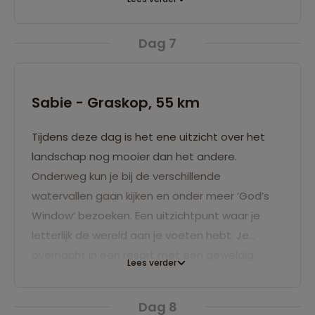
mogelijkheid om in de omgeving tal van
wandelingen te maken. In het dorp zelf zijn een
Dag 7
aantal leuke winkeltjes zoals de Wild Fig Tree en
de Woodsman. Op de hoek van de Main Street
en Main Road is een galerij met verschillende
Sabie - Graskop, 55 km
winkeltjes. Een dag ter eigen invulling
Tijdens deze dag is het ene uitzicht over het
landschap nog mooier dan het andere.
Onderweg kun je bij de verschillende
watervallen gaan kijken en onder meer ‘God’s
Window’ bezoeken. Een uitzichtpunt waar je
letterlijk de wereld aan je voeten hebt. Je
overnacht in een resort met een geweldig
Lees verder
uitzicht over het diepe dal van de 'Lowveld'.
Dag 8