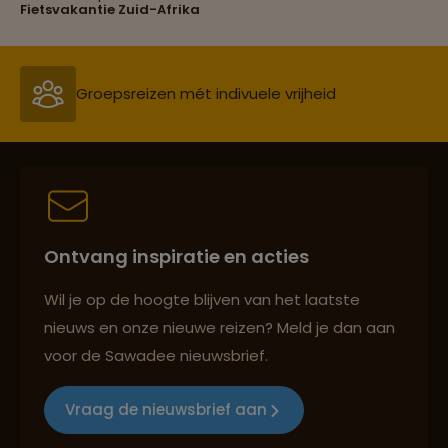
Fietsvakantie Zuid-Afrika
Persoonlijk en deskundig reisadvies
Best beoordeelde reisroutes
Ontvang inspiratie en acties
Reizen met oog voor mens, cultuur en milieu
Wil je op de hoogte blijven van het laatste
nieuws en onze nieuwe reizen? Meld je dan aan
voor de Sawadee nieuwsbrief.
Groepsreizen mét indivuele vrijheid
Vraag de nieuwsbrief aan