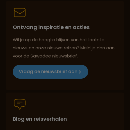
Persoonlijk en deskundig reisadvies
Ontvang inspiratie en acties
Best beoordeelde reisroutes
Wil je op de hoogte blijven van het laatste
nieuws en onze nieuwe reizen? Meld je dan aan
voor de Sawadee nieuwsbrief.
Reizen met oog voor mens, cultuur en milieu
Vraag de nieuwsbrief aan
Groepsreizen mét indivuele vrijheid
Blog en reisverhalen
Persoonlijk en deskundig reisadvies