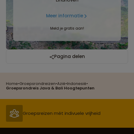
Meer informatie
Meld je gratis aan!
Pagina delen
Home
•
Groepsrondreizen
•
Azië
•
Indonesië
•
Reizen met oog voor mens, cultuur en milieu
Groepsrondreis Java & Bali Hoogtepunten
Groepsreizen mét indivuele vrijheid