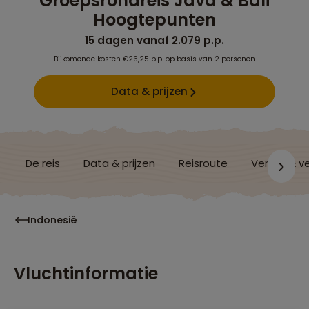
Groepsrondreis Java & Bali
Hoogtepunten
15 dagen vanaf 2.079 p.p.
Bijkomende kosten €26,25 p.p. op basis van 2 personen
Data & prijzen
De reis
Data & prijzen
Reisroute
Verblijf & v
Indonesië
Vluchtinformatie