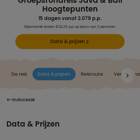
Groepsrondreis Java & Bali
Hoogtepunten
15 dagen vanaf 2.079 p.p.
Bijkomende kosten €26,25 p.p. op basis van 2 personen
Data & prijzen
De reis
Data & prijzen
Reisroute
Verblijf & v
Indonesië
Data & Prijzen