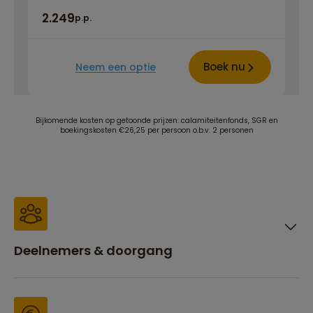
2.249
p.p.
Boek nu
Neem een optie
Bijkomende kosten op getoonde prijzen: calamiteitenfonds, SGR en
boekingskosten €26,25 per persoon o.b.v. 2 personen
Deelnemers & doorgang