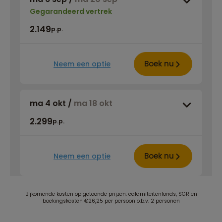
Gegarandeerd vertrek
2.149
p.p.
Boek nu
Neem een optie
ma 4 okt
/
ma 18 okt
2.299
p.p.
Boek nu
Neem een optie
Bijkomende kosten op getoonde prijzen: calamiteitenfonds, SGR en
boekingskosten €26,25 per persoon o.b.v. 2 personen