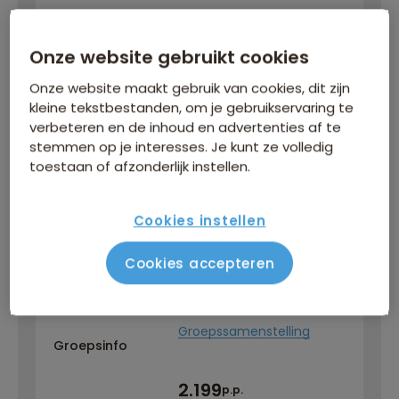
NL
Onze website gebruikt cookies
Reisbegeleiding
Onze website maakt gebruik van cookies, dit zijn
kleine tekstbestanden, om je gebruikservaring te
Vlucht
verbeteren en de inhoud en advertenties af te
Vluchtschema
stemmen op je interesses. Je kunt ze volledig
toestaan of afzonderlijk instellen.
1-persoonskamer niet
Opmerking
meer boekbaar
Cookies instellen
Nog 2 plaatsen
beschikbaar
Cookies accepteren
3 of meer singles
Groepssamenstelling
Groepsinfo
2.199
p.p.