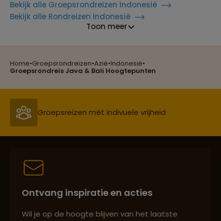
Bekijk alle Groepsrondreizen Indonesië
Bekijk alle Rondreizen Indonesië
Reizen met oog voor mens, cultuur en milieu
Toon meer
Home
•
Groepsrondreizen
•
Azië
•
Indonesië
•
Groepsrondreis Java & Bali Hoogtepunten
Groepsreizen mét indivuele vrijheid
Persoonlijk en deskundig reisadvies
Best beoordeelde reisroutes
Ontvang inspiratie en acties
Wil je op de hoogte blijven van het laatste
Reizen met oog voor mens, cultuur en milieu