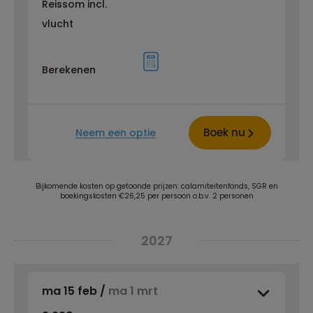
Reissom incl.
vlucht
Berekenen
Boek nu
Neem een optie
Bijkomende kosten op getoonde prijzen: calamiteitenfonds, SGR en
boekingskosten €26,25 per persoon o.b.v. 2 personen
2027
ma 15 feb
/
ma 1 mrt