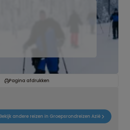
Pagina afdrukken
Bekijk andere reizen in Groepsrondreizen Azië