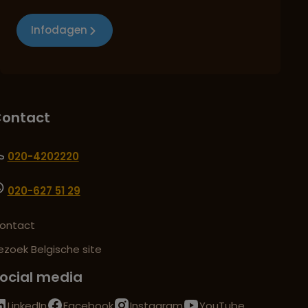
Infodagen
ontact
020-4202220
020-627 51 29
ontact
ezoek Belgische site
ocial media
LinkedIn
Facebook
Instagram
YouTube