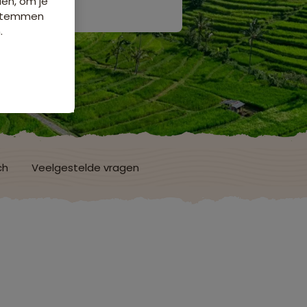
den, om je
e stemmen
.
ch
Veelgestelde vragen