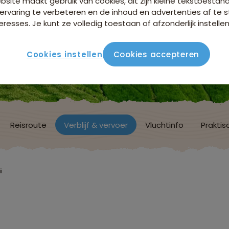
site maakt gebruik van cookies, dit zijn kleine tekstbestan
ervaring te verbeteren en de inhoud en advertenties af t
eresses. Je kunt ze volledig toestaan of afzonderlijk instellen
Cookies instellen
Cookies accepteren
Reisroute
Verblijf & vervoer
Vluchtinfo
Praktis
i