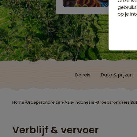
Onze web
gebruiks
op je int
De reis
Data & prijzen
Home
•
Groepsrondreizen
•
Azië
•
Indonesië
•
Groepsrondreis Bal
Verblijf & vervoer