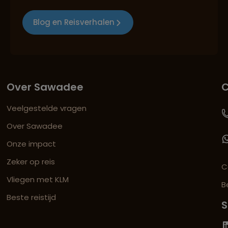
Blog en Reisverhalen
Over Sawadee
C
Veelgestelde vragen
Over Sawadee
Onze impact
Zeker op reis
C
Vliegen met KLM
B
Beste reistijd
S