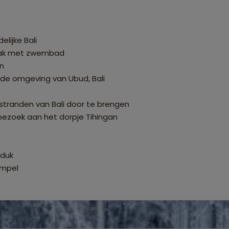
lijke Bali
 vaak met zwembad
en
 de omgeving van Ubud, Bali
tranden van Bali door te brengen
 bezoek aan het dorpje Tihingan
nduk
empel