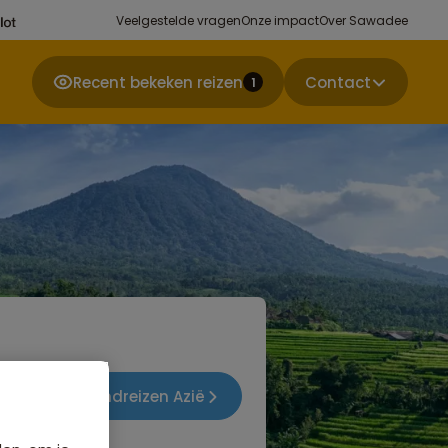
Veelgestelde vragen
Onze impact
Over Sawadee
Recent bekeken reizen
Contact
1
en in Groepsrondreizen Azië