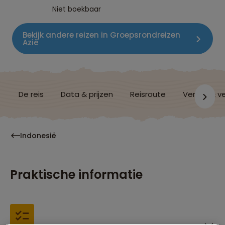
Niet boekbaar
Bekijk andere reizen in Groepsrondreizen
Azië
De reis
Data & prijzen
Reisroute
Verblijf & v
Indonesië
Praktische informatie