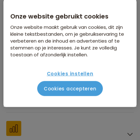
Inbegrepen in de reissom
Onze website gebruikt cookies
Onze website maakt gebruik van cookies, dit zijn
kleine tekstbestanden, om je gebruikservaring te
verbeteren en de inhoud en advertenties af te
stemmen op je interesses. Je kunt ze volledig
toestaan of afzonderlijk instellen.
Financiën
Cookies instellen
Cookies accepteren
Beste reistijd