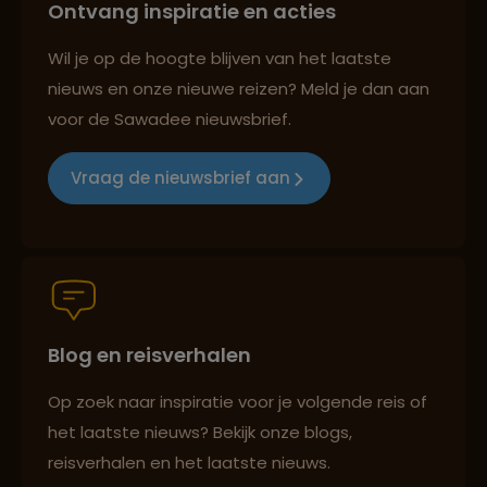
Ontvang inspiratie en acties
Best beoordeelde reisroutes
Wil je op de hoogte blijven van het laatste
nieuws en onze nieuwe reizen? Meld je dan aan
voor de Sawadee nieuwsbrief.
Reizen met oog voor mens, cultuur en milieu
Vraag de nieuwsbrief aan
Groepsreizen mét indivuele vrijheid
Blog en reisverhalen
Persoonlijk en deskundig reisadvies
Op zoek naar inspiratie voor je volgende reis of
het laatste nieuws? Bekijk onze blogs,
Best beoordeelde reisroutes
reisverhalen en het laatste nieuws.