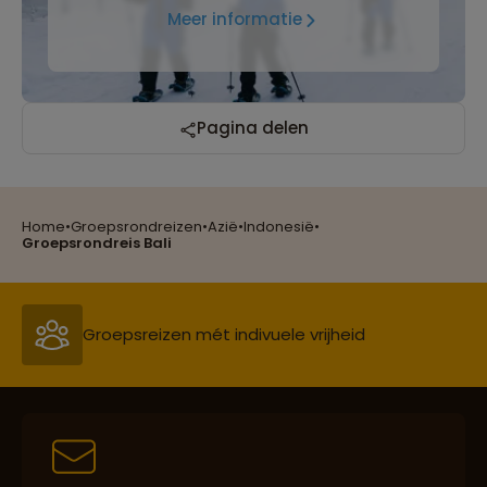
Meer informatie
Pagina delen
Home
•
Groepsrondreizen
•
Azië
•
Indonesië
•
Reizen met oog voor mens, cultuur en milieu
Groepsrondreis Bali
Groepsreizen mét indivuele vrijheid
Persoonlijk en deskundig reisadvies