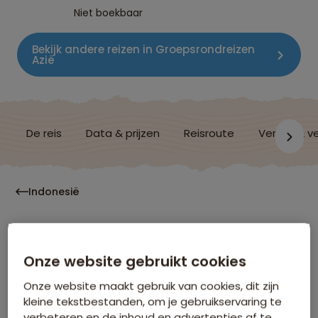
Niet boekbaar
Bekijk andere reizen in Groepsrondreizen
Azië
De reis
Data & prijzen
Reisroute
Verblijf & v
Indonesië
Vluchtinformatie
Onze website gebruikt cookies
Onze website maakt gebruik van cookies, dit zijn
kleine tekstbestanden, om je gebruikservaring te
Hoe laat moet ik op het vliegveld zijn?
verbeteren en de inhoud en advertenties af te