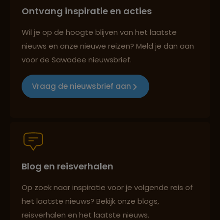
Ontvang inspiratie en acties
Best beoordeelde reisroutes
Wil je op de hoogte blijven van het laatste
nieuws en onze nieuwe reizen? Meld je dan aan
voor de Sawadee nieuwsbrief.
Reizen met oog voor mens, cultuur en milieu
Vraag de nieuwsbrief aan
Groepsreizen mét indivuele vrijheid
Blog en reisverhalen
Persoonlijk en deskundig reisadvies
Op zoek naar inspiratie voor je volgende reis of
het laatste nieuws? Bekijk onze blogs,
Best beoordeelde reisroutes
reisverhalen en het laatste nieuws.