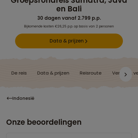
Groepsrondreis Sumatra, Java
en Bali
30 dagen vanaf 2.799 p.p.
Bijkomende kosten €26,25 p.p. op basis van 2 personen
Data & prijzen
De reis
Data & prijzen
Reisroute
Verblijf & v
Indonesië
Onze beoordelingen