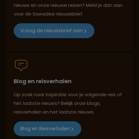
nieuws en onze nieuwe reizen? Meld je dan aan
voor de Sawadee nieuwsbrief.
Reizen met oog voor mens, cultuur en milieu
Vraag de nieuwsbrief aan
Groepsreizen mét indivuele vrijheid
Blog en reisverhalen
Persoonlijk en deskundig reisadvies
Op zoek naar inspiratie voor je volgende reis of
het laatste nieuws? Bekijk onze blogs,
Best beoordeelde reisroutes
reisverhalen en het laatste nieuws.
Blog en Reisverhalen