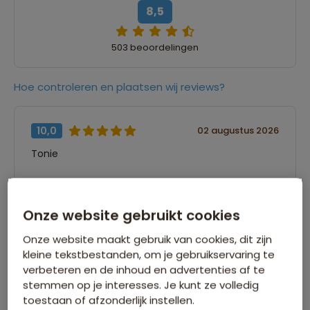
8,5
503 beoordelingen
Hoe controleren en plaatsen wij reviews?
10,0
02 augustus 2026
Tonie
“Er is geen omschrijving ingevuld”
Onze website gebruikt cookies
9,0
25 juli 2026
Onze website maakt gebruik van cookies, dit zijn
kleine tekstbestanden, om je gebruikservaring te
René
verbeteren en de inhoud en advertenties af te
stemmen op je interesses. Je kunt ze volledig
“De diversiteit en afwisseling van deze reis
toestaan of afzonderlijk instellen.
maakt het een absolute aanrader.”