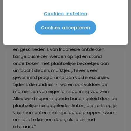
Cookies instellen
9,0
24 juli 2026
Cookies accepteren
Kris
“In ongeveer 30 dagen tijd kan je natuur, cultuur
en geschiedenis van Indonesië ontdekken.
Lange busreizen werden op tijd en stond
onderboken met plaatselijke bezoekjes aan
ambachtslieden, marktjes ,.Tevens een
gevarieerd programma aan vaste excursies
tijdens de rondreis. Er waren ook voldoende
momenten van eigen ontspanning voorzien.
Alles werd super in goede banen geleid door de
plaatselijke reisbegeleider Anton, die zelfs op je
vrije momenten met tips op de proppen kwam
om iets te kunnen doen, als je zin had
uiteraard.”