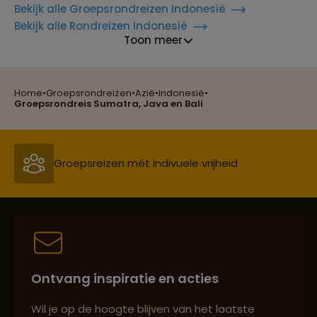
Bekijk alle Groepsrondreizen Indonesië
Bekijk alle Rondreizen Indonesië
Toon meer
Home
•
Groepsrondreizen
•
Azië
•
Indonesië
•
Reizen met oog voor mens, cultuur en milieu
Groepsrondreis Sumatra, Java en Bali
Groepsreizen mét indivuele vrijheid
Persoonlijk en deskundig reisadvies
Ontvang inspiratie en acties
Best beoordeelde reisroutes
Wil je op de hoogte blijven van het laatste