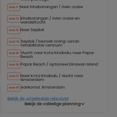
Naar Kinabatangan / rivier cruise
DAG 11
Kinabatangan / rivier cruise en
DAG 12
wandeltocht
Naar Sepilok
DAG 13
Sepilok / bezoek orang-oetan
DAG 14
rehabilitatie centrum
Vlucht naar Kota Kinabalu; naar Papar
DAG 15
Beach
Papar Beach / optioneel Dinawan Island
DAG 16
Naar Kota Kinabalu / vlucht naar
DAG 17
Amsterdam
Aankomst Amsterdam
DAG 18
Bekijk de uitgebreide reisroute
Bekijk de volledige planning