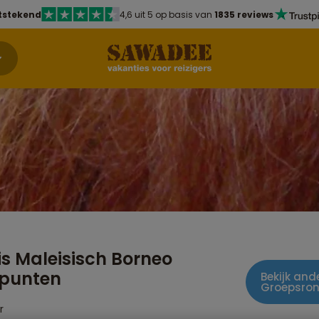
tstekend
4,6 uit 5 op basis van
1835 reviews
s Maleisisch Borneo
punten
Bekijk ande
Groepsron
r