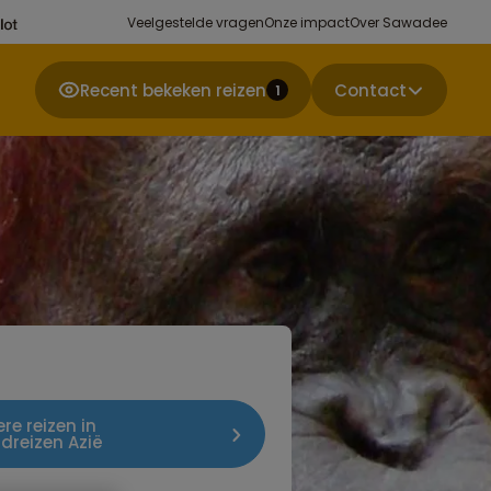
Veelgestelde vragen
Onze impact
Over Sawadee
Recent bekeken reizen
Contact
1
re reizen in
dreizen Azië