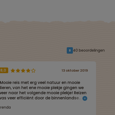
40 beoordelingen
8
8,0
13 oktober 2019
“Mooie reis met erg veel natuur en mooie
dieren, van het ene mooie plekje gingen we
weer naar het volgende mooie plekje! Reizen
was veer efficiënt door de binnenlandse
vluchten, waardoor slechts 1 lange reisdag
Brenda
in de bus. Reisleidster Talia was
organisatorisch erg goed waardoor de reis