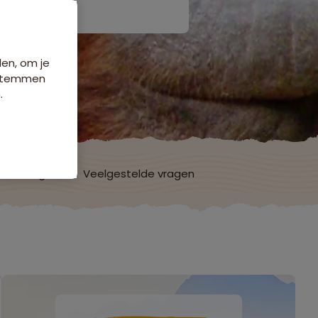
den, om je
e stemmen
.
ordelingen
Veelgestelde vragen