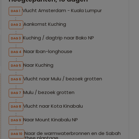
Vlucht Amsterdam - Kuala Lumpur
DAG 1
Aankomst Kuching
DAG 2
Kuching / dagtrip naar Bako NP
DAG 3
Naar Iban-longhouse
DAG 4
Naar Kuching
DAG 5
Vlucht naar Mulu / bezoek grotten
DAG 6
Mulu / bezoek grotten
DAG 7
Vlucht naar Kota Kinabalu
DAG 8
Naar Mount Kinabalu NP
DAG 9
Naar de warmwaterbronnen en de Sabah
DAG 10
thee plantage