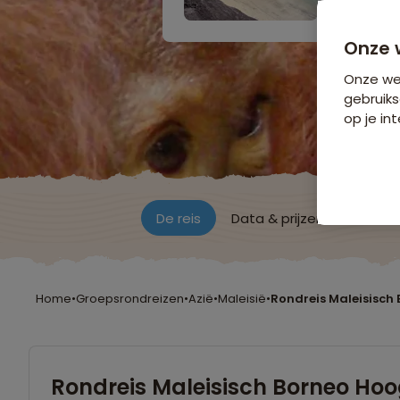
Onze 
Onze web
gebruiks
op je int
De reis
Data & prijzen
Reisro
Home
•
Groepsrondreizen
•
Azië
•
Maleisië
•
Rondreis Maleisisch
Rondreis Maleisisch Borneo Ho