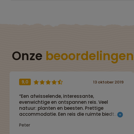
Onze
beoordelingen
9,0
13 oktober 2019
“Een afwisselende, interessante,
evenwichtige en ontspannen reis. Veel
natuur: planten en beesten. Prettige
accommodatie. Een reis die ruimte biedt
voor ontspanning, zodat het reizen ook een
Peter
vakantie blijft.”