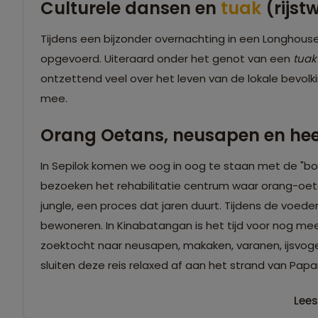
Culturele dansen en
tuak
(rijst
Tijdens een bijzonder overnachting in een Longhouse
opgevoerd. Uiteraard onder het genot van een
tua
ontzettend veel over het leven van de lokale bevolki
mee.
Orang Oetans, neusapen en heer
In Sepilok komen we oog in oog te staan met de "b
bezoeken het rehabilitatie centrum waar orang-oet
jungle, een proces dat jaren duurt. Tijdens de voede
bewoneren. In Kinabatangan is het tijd voor nog meer d
zoektocht naar neusapen, makaken, varanen, ijsvoge
sluiten deze reis relaxed af aan het strand van Papar
Lees