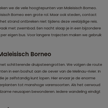
oeken we de vele hoogtepunten van Maleisisch Borneo.
isisch Borneo een grote rol. Maar ook steden, contact
het strand ontbreken niet tijdens deze veelzijdige reis.
vaak met zwembad. Een nacht slaap je in een bijzondere
 per eigen bus. Voor langere trajecten maken we gebruik
Maleisisch Borneo
met schitterende druipsteengrotten. We volgen de route
ten in een boshut aan de oever van de Melinau-rivier. In
 die je zelfstandig kunt lopen. Hier ervaar je de enorme
kerplanten tot manshoge varensoorten. Als het oerwoud
eldzame neusapen bewonderen. Iedere wandeling eindigt