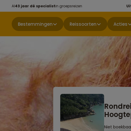
Al
43 jaar dé specialist
in groepsreizen
Ui
Bestemmingen
Reissoorten
Acties
Rondrei
Hoogte
Niet boekbaa