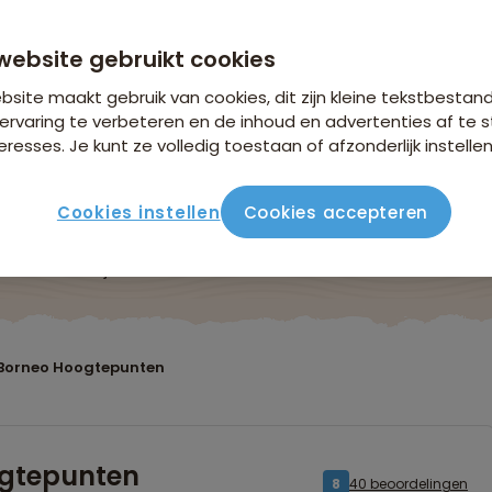
website gebruikt cookies
site maakt gebruik van cookies, dit zijn kleine tekstbestan
ervaring te verbeteren en de inhoud en advertenties af t
eresses. Je kunt ze volledig toestaan of afzonderlijk instellen
Cookies instellen
Cookies accepteren
ute
Verblijf & vervoer
Vluchtinfo
Praktisch
Beo
 Borneo Hoogtepunten
ogtepunten
40 beoordelingen
8