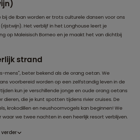
wijn)
 bij de Iban worden er trots culturele dansen voor ons
k
(rijstwijn). Het verblijf in het Longhouse leert je
ng op Maleisisch Borneo en je maakt het van dichtbij
lijk strand
os-mens", beter bekend als de orang oetan. We
ans voorbereid worden op een zelfstandig leven in de
rtijden kun je verschillende jonge en oude orang oetans
ieren, die je kunt spotten tijdens rivier cruises. De
ls, krokodillen en neushoornvogels kan beginnen! We
 waar we twee nachten in een heerlijk resort verblijven.
 verder