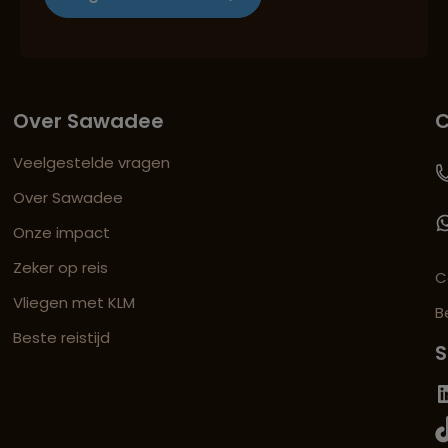
Over Sawadee
C
Veelgestelde vragen
Over Sawadee
Onze impact
Zeker op reis
C
Vliegen met KLM
B
Beste reistijd
S