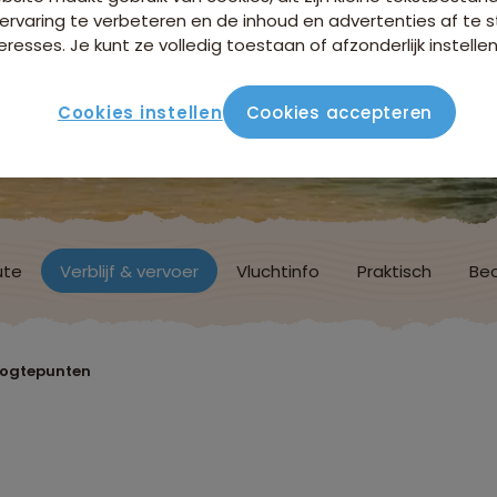
ervaring te verbeteren en de inhoud en advertenties af t
eresses. Je kunt ze volledig toestaan of afzonderlijk instellen
Cookies instellen
Cookies accepteren
ute
Verblijf & vervoer
Vluchtinfo
Praktisch
Beo
oogtepunten