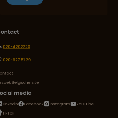
ontact
020-4202220
020-627 51 29
ontact
ezoek Belgische site
ocial media
LinkedIn
Facebook
Instagram
YouTube
TikTok