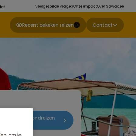
Veelgestelde vragen
Onze impact
Over Sawadee
Recent bekeken reizen
Contact
1
izen in Groepsrondreizen
den, om je