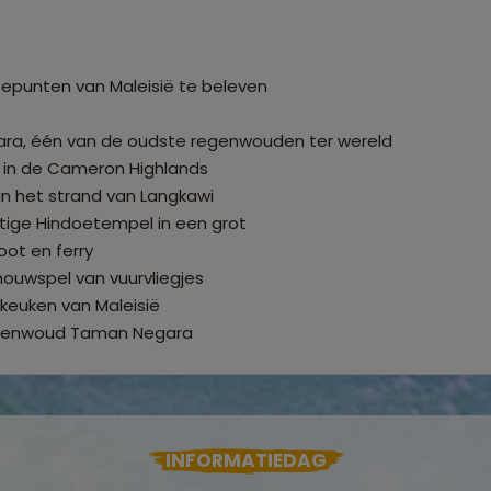
punten van Maleisië te beleven
ra, één van de oudste regenwouden ter wereld
 in de Cameron Highlands
an het strand van Langkawi
tige Hindoetempel in een grot
oot en ferry
houwspel van vuurvliegjes
keuken van Maleisië
 regenwoud Taman Negara
INFORMATIEDAG