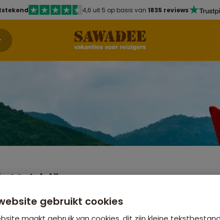
tstekend
4,6 uit 5 op basis van
1835 reviews
s Maleisië
punten
Bekijk andere re
Azië
website gebruikt cookies
r
site maakt gebruik van cookies, dit zijn kleine tekstbestan