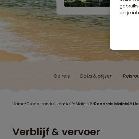
gebruiks
op je int
De reis
Data & prijzen
Reisro
Home
•
Groepsrondreizen
•
Azië
•
Maleisië
•
Rondreis Maleisië H
Verblijf & vervoer