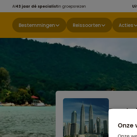
Al
43 jaar dé specialist
in groepsreizen
Ui
Bestemmingen
Reissoorten
Acties
Rondrei
Hoogte
Onze 
Niet boekbaa
Onze web