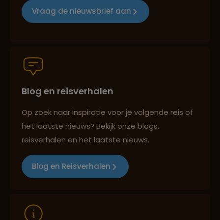
Vraag de nieuwsbrief aan
Groepsreizen mét indivuele vrijheid
Blog en reisverhalen
Persoonlijk en deskundig reisadvies
Op zoek naar inspiratie voor je volgende reis of
het laatste nieuws? Bekijk onze blogs,
Best beoordeelde reisroutes
reisverhalen en het laatste nieuws.
Blog en Reisverhalen
Reizen met oog voor mens, cultuur en milieu