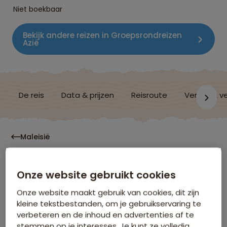
Niet boekbaar
Bekijk andere reizen in Groepsrondreizen
Azië
De reis
Data & prijzen
Reisroute
Verblijf & v
Maleisië
Vluchtinformatie
Onze website gebruikt cookies
Onze website maakt gebruik van cookies, dit zijn
kleine tekstbestanden, om je gebruikservaring te
verbeteren en de inhoud en advertenties af te
Hoe laat moet ik op het vliegveld zijn?
stemmen op je interesses. Je kunt ze volledig