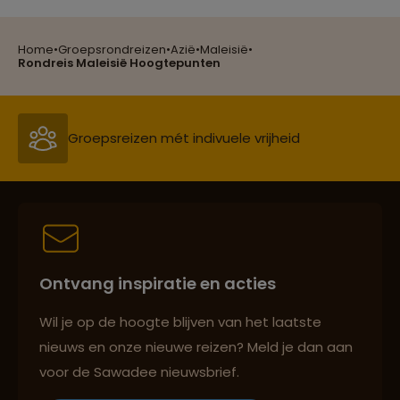
Home
•
Groepsrondreizen
•
Azië
•
Maleisië
•
Reizen met oog voor mens, cultuur en milieu
Rondreis Maleisië Hoogtepunten
Groepsreizen mét indivuele vrijheid
Persoonlijk en deskundig reisadvies
Ontvang inspiratie en acties
Best beoordeelde reisroutes
Wil je op de hoogte blijven van het laatste
nieuws en onze nieuwe reizen? Meld je dan aan
voor de Sawadee nieuwsbrief.
Reizen met oog voor mens, cultuur en milieu