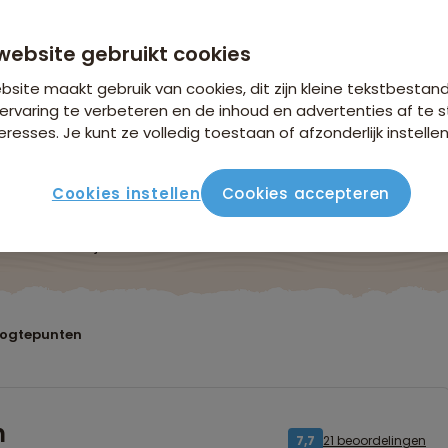
website gebruikt cookies
site maakt gebruik van cookies, dit zijn kleine tekstbestan
ervaring te verbeteren en de inhoud en advertenties af t
eresses. Je kunt ze volledig toestaan of afzonderlijk instellen
Cookies instellen
Cookies accepteren
ute
Verblijf & vervoer
Vluchtinfo
Praktisch
Beo
oogtepunten
n
21 beoordelingen
7,7