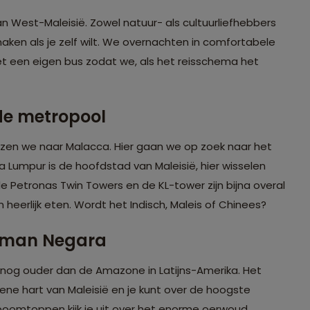
n West-Maleisië. Zowel natuur- als cultuurliefhebbers
aken als je zelf wilt. We overnachten in comfortabele
t een eigen bus zodat we, als het reisschema het
de metropool
zen we naar Malacca. Hier gaan we op zoek naar het
a Lumpur is de hoofdstad van Maleisië, hier wisselen
de Petronas Twin Towers en de KL-tower zijn bijna overal
 heerlijk eten. Wordt het Indisch, Maleis of Chinees?
aman Negara
nog ouder dan de Amazone in Latijns-Amerika. Het
ene hart van Maleisië en je kunt over de hoogste
oomtoppen kijk je uit over het enorme oerwoud.