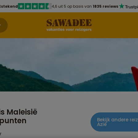
tstekend
4,6 uit 5 op basis van
1835 reviews
s Maleisië
punten
Bekijk andere re
Azië
r