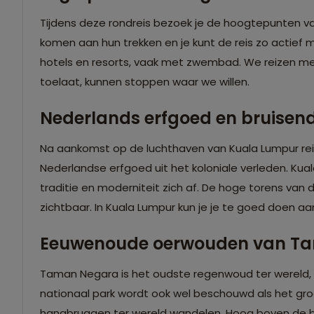
Tijdens deze rondreis bezoek je de hoogtepunten va
komen aan hun trekken en je kunt de reis zo actief m
hotels en resorts, vaak met zwembad. We reizen me
toelaat, kunnen stoppen waar we willen.
Nederlands erfgoed en bruisen
Na aankomst op de luchthaven van Kuala Lumpur rei
Nederlandse erfgoed uit het koloniale verleden. Kual
traditie en moderniteit zich af. De hoge torens van 
zichtbaar. In Kuala Lumpur kun je je te goed doen aan
Eeuwenoude oerwouden van T
Taman Negara is het oudste regenwoud ter wereld, 
nationaal park wordt ook wel beschouwd als het gro
hangbruggen ter wereld wandelen. Hoog boven de b