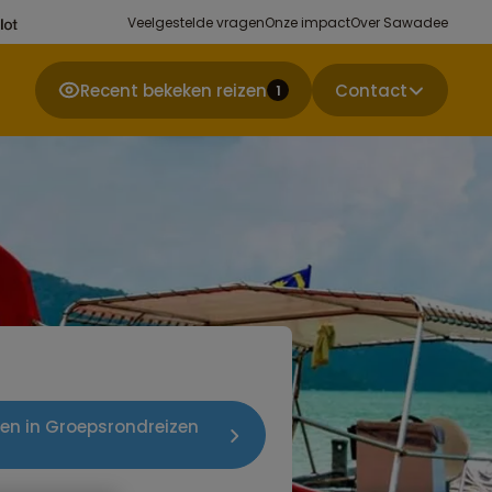
Veelgestelde vragen
Onze impact
Over Sawadee
Recent bekeken reizen
Contact
1
izen in Groepsrondreizen