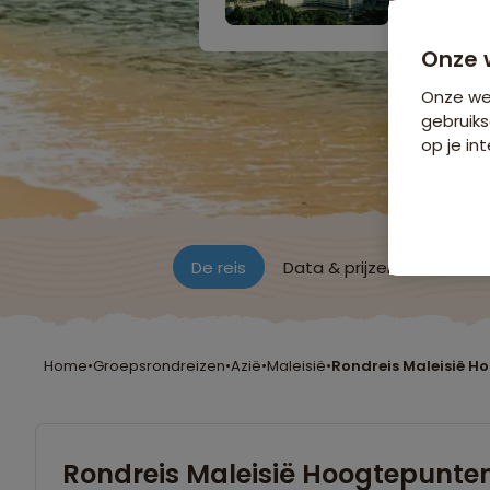
Onze 
Onze web
gebruiks
op je int
De reis
Data & prijzen
Reisro
Home
•
Groepsrondreizen
•
Azië
•
Maleisië
•
Rondreis Maleisië H
Rondreis Maleisië Hoogtepunte