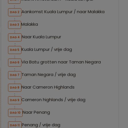
Aankomst Kuala Lumpur / naar Malakka
DAG 2
Malakka
DAG 3
Naar Kuala Lumpur
DAG 4
Kuala Lumpur / vrije dag
DAG 5
Via Batu grotten naar Taman Negara
DAG 6
Taman Negara / vrije dag
DAG 7
Naar Cameron Highlands
DAG 8
Cameron highlands / vrije dag
DAG 9
Naar Penang
DAG 10
Penang / vrije dag
DAG 11