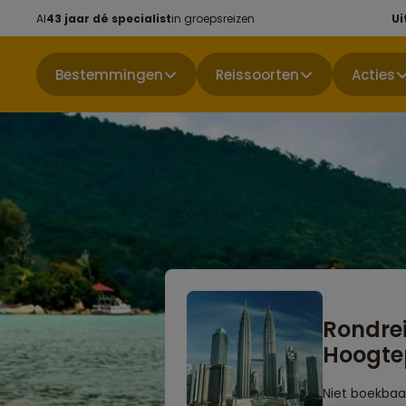
Al
43 jaar dé specialist
in groepsreizen
Ui
Bestemmingen
Reissoorten
Acties
Rondrei
Hoogte
Niet boekbaa