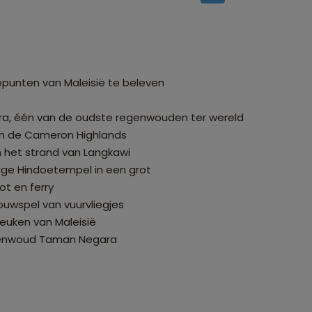
unten van Maleisië te beleven
a, één van de oudste regenwouden ter wereld
in de Cameron Highlands
n het strand van Langkawi
ige Hindoetempel in een grot
ot en ferry
ouwspel van vuurvliegjes
euken van Maleisië
regenwoud Taman Negara