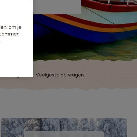
den, om je
e stemmen
.
ordelingen
Veelgestelde vragen